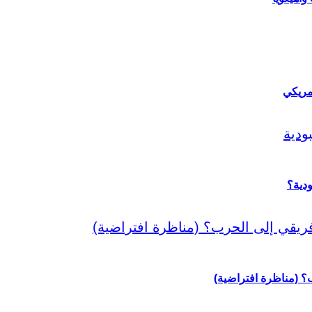
مريكي
دية؟
رب؟ (مناظرة افتراضية)