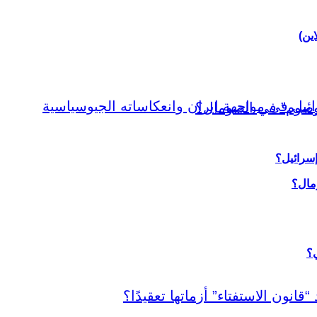
اين)
إسرائيل؟
ي؟