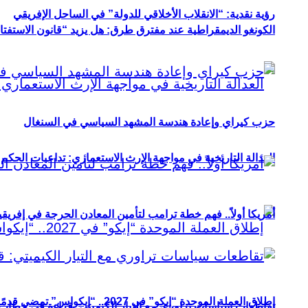
رؤية نقدية: “الانقلاب الأخلاقي للدولة” في الساحل الإفريقي
الكونغو الديمقراطية عند مفترق طرق: هل يزيد “قانون الاستفتاء” 
حزب كيراي وإعادة هندسة المشهد السياسي في السنغال
العدالة التاريخية في مواجهة الإرث الاستعماري: تداعيات الحكم ا
أمريكا أولاً.. فهم خطة ترامب لتأمين المعادن الحرجة في إفريقي
إطلاق العملة الموحدة “إيكو” في 2027.. “إيكواس” تمضي قدمًا دون انتظار
تقاطعات سياسات تراوري مع التيار الكيميتي: قراءة في خطاب و