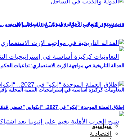
رؤية نقدية: “الانقلاب الأخلاقي للدولة” في الساحل الإفريقي
الحضور الإفريقي في سباق خلافة الأمين العام للأمم المتحدة ب
العدالة التاريخية في مواجهة الإرث الاستعماري: تداعيات الحكم ا
التعاونيات كركيزة أساسية في إستراتيجيات التنمية المحلية بإفري
إطلاق العملة الموحدة “إيكو” في 2027.. “إيكواس” تمضي قدمًا دون انتظار
سياسية
اقتصادية