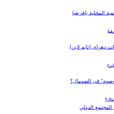
قيا
اين)