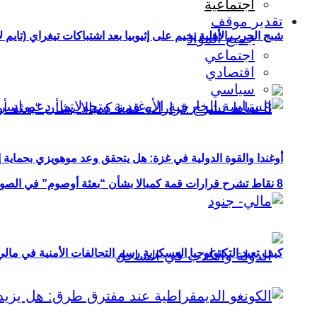
اجتماعية
تقدير موقف
شبح الحرب الأهلية يخيم على إثيوبيا بعد اشتباكات تيغراي (تايم ل
جميع المواد
اجتماعي
اقتصادي
سياسي
أوغندا والقوة الدولية في غزة: هل يتحقق وعد موهويزي بحماية 
8 نقاط تشرح قرارات قمة كمبالا بشأن “بعثة أوصوم” في الصومال؟
كيف تعيد التكنولوجيا العسكرية رسم التحالفات الأمنية في مال