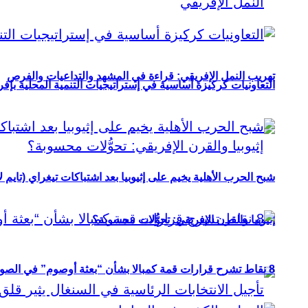
تهريب النمل الإفريقي: قراءة في المشهد والتداعيات والفرص
التعاونيات كركيزة أساسية في إستراتيجيات التنمية المحلية بإفري
شبح الحرب الأهلية يخيم على إثيوبيا بعد اشتباكات تيغراي (تايم ل
إثيوبيا والقرن الإفريقي: تحوُّلات محسوبة؟
8 نقاط تشرح قرارات قمة كمبالا بشأن “بعثة أوصوم” في الصومال؟