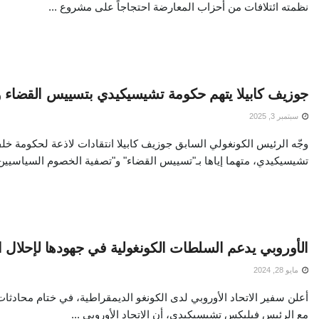
نظمته ائتلافات من أحزاب المعارضة احتجاجاً على مشروع ...
جوزيف كابيلا يتهم حكومة تشيسيكيدي بتسييس القضاء 
سبتمبر 3, 2025
وجّه الرئيس الكونغولي السابق جوزيف كابيلا انتقادات لاذعة لحكومة خل
تشيسيكيدي، متهما إياها بـ"تسييس القضاء" و"تصفية الخصوم السياسيين"
الأوروبي يدعم السلطات الكونغولية في جهودها لإحلال ال
مايو 28, 2024
أعلن سفير الاتحاد الأوروبي لدى الكونغو الديمقراطية، في ختام محادثا
مع الرئيس فيليكس تشيسيكيدي، أن الاتحاد الأوروبي ...