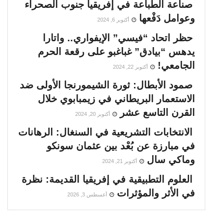
صناعة الطباعة في إفريقيا جنوب الصحراء
وعوامل دَفْعها
أكتوبر 6, 2024
حظر اتحاد “فيسي” الإيفواري.. واتارا
يدهس “بيادق” غباغبو على رقعة الحرم
الجامعي!
أكتوبر 22, 2024
صمود الأبطال: ثورة الشيمورنجا الأولى ضد
الاستعمار البريطاني في زيمبابوي خلال
القرن التاسع عشر
أكتوبر 20, 2024
الانتخابات التشريعية في السنغال: الرهانات
في مبارزة عن بُعْد بين عثمان سونكو
وماكي سال
أكتوبر 21, 2024
العلوم التطبيقية في إفريقيا القديمة: نظرة
في الأثر والمؤثرات
أغسطس 3, 2026