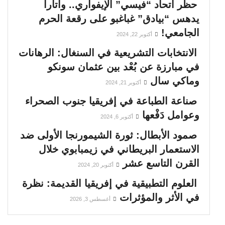
حظر اتحاد “فيسي” الإيفواري.. واتارا
يدهس “بيادق” غباغبو على رقعة الحرم
الجامعي!
أكتوبر 22, 2024
الانتخابات التشريعية في السنغال: الرهانات
في مبارزة عن بُعْد بين عثمان سونكو
وماكي سال
أكتوبر 21, 2024
صناعة الطباعة في إفريقيا جنوب الصحراء
وعوامل دَفْعها
أكتوبر 6, 2024
صمود الأبطال: ثورة الشيمورنجا الأولى ضد
الاستعمار البريطاني في زيمبابوي خلال
القرن التاسع عشر
أكتوبر 20, 2024
العلوم التطبيقية في إفريقيا القديمة: نظرة
في الأثر والمؤثرات
أغسطس 3, 2026