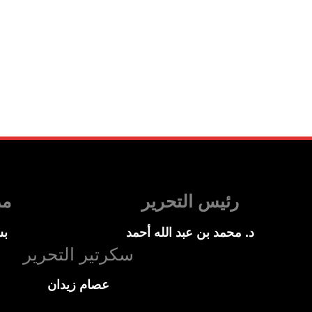
رئيس التحرير
مد
د. محمد بن عبد الله أحمد
بس
سكرتير التحرير
عصام زيدان