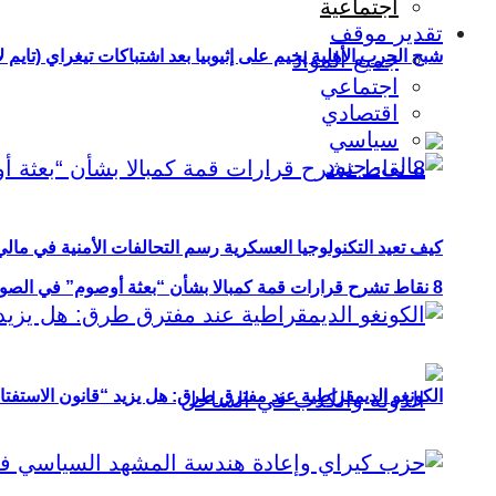
اجتماعية
تقدير موقف
شبح الحرب الأهلية يخيم على إثيوبيا بعد اشتباكات تيغراي (تايم ل
جميع المواد
اجتماعي
اقتصادي
سياسي
كيف تعيد التكنولوجيا العسكرية رسم التحالفات الأمنية في مال
8 نقاط تشرح قرارات قمة كمبالا بشأن “بعثة أوصوم” في الصومال؟
الكونغو الديمقراطية عند مفترق طرق: هل يزيد “قانون الاستفتاء” 