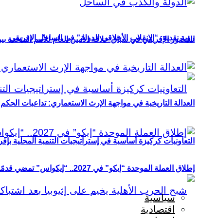
رؤية نقدية: “الانقلاب الأخلاقي للدولة” في الساحل الإفريقي
الحضور الإفريقي في سباق خلافة الأمين العام للأمم المتحدة ب
العدالة التاريخية في مواجهة الإرث الاستعماري: تداعيات الحكم ا
التعاونيات كركيزة أساسية في إستراتيجيات التنمية المحلية بإفري
إطلاق العملة الموحدة “إيكو” في 2027.. “إيكواس” تمضي قدمًا دون انتظار
سياسية
اقتصادية