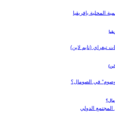
قيا
اين)