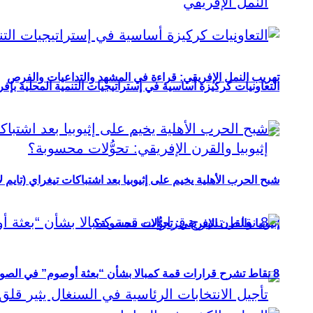
تهريب النمل الإفريقي: قراءة في المشهد والتداعيات والفرص
التعاونيات كركيزة أساسية في إستراتيجيات التنمية المحلية بإفري
شبح الحرب الأهلية يخيم على إثيوبيا بعد اشتباكات تيغراي (تايم ل
إثيوبيا والقرن الإفريقي: تحوُّلات محسوبة؟
8 نقاط تشرح قرارات قمة كمبالا بشأن “بعثة أوصوم” في الصومال؟