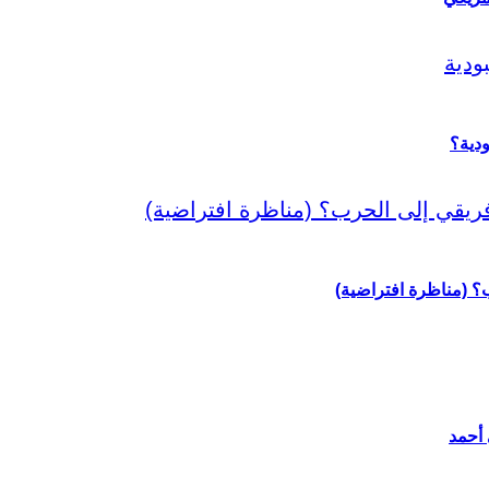
دية؟
رب؟ (مناظرة افتراضية)
 أحمد