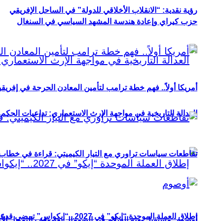
رؤية نقدية: “الانقلاب الأخلاقي للدولة” في الساحل الإفريقي
حزب كيراي وإعادة هندسة المشهد السياسي في السنغال
أمريكا أولاً.. فهم خطة ترامب لتأمين المعادن الحرجة في إفريقي
العدالة التاريخية في مواجهة الإرث الاستعماري: تداعيات الحكم ا
تقاطعات سياسات تراوري مع التيار الكيميتي: قراءة في خطاب و
إطلاق العملة الموحدة “إيكو” في 2027.. “إيكواس” تمضي قدمًا دون انتظار
أوصوم: مستقبل بعثة السلام في الصومال بعد وقف التمويل الأ