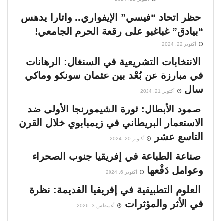
حظر اتحاد “فيسي” الإيفواري.. واتارا يدهس
“بيادق” غباغبو على رقعة الحرم الجامعي!
أكتوبر 22, 2024
الانتخابات التشريعية في السنغال: الرهانات
في مبارزة عن بُعْد بين عثمان سونكو وماكي
سال
أكتوبر 21, 2024
صمود الأبطال: ثورة الشيمورنجا الأولى ضد
الاستعمار البريطاني في زيمبابوي خلال القرن
التاسع عشر
أكتوبر 20, 2024
صناعة الطباعة في إفريقيا جنوب الصحراء
وعوامل دَفْعها
أكتوبر 6, 2024
العلوم التطبيقية في إفريقيا القديمة: نظرة
في الأثر والمؤثرات
أغسطس 3, 2026