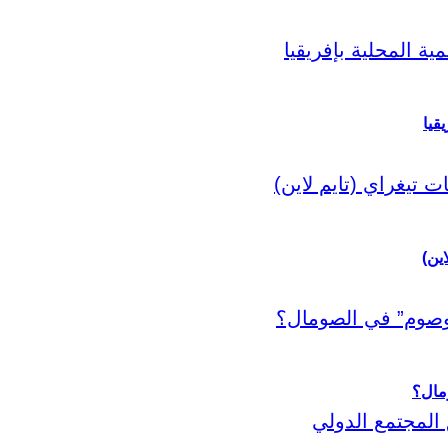
قيا
اين)