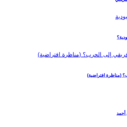
دية؟
رب؟ (مناظرة افتراضية)
 أحمد