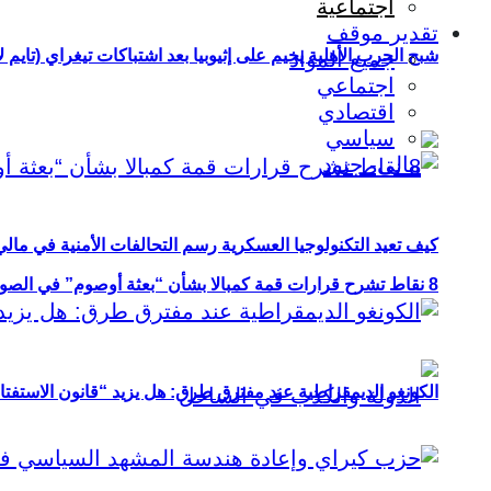
اجتماعية
تقدير موقف
شبح الحرب الأهلية يخيم على إثيوبيا بعد اشتباكات تيغراي (تايم ل
جميع المواد
اجتماعي
اقتصادي
سياسي
كيف تعيد التكنولوجيا العسكرية رسم التحالفات الأمنية في مال
8 نقاط تشرح قرارات قمة كمبالا بشأن “بعثة أوصوم” في الصومال؟
الكونغو الديمقراطية عند مفترق طرق: هل يزيد “قانون الاستفتاء” 