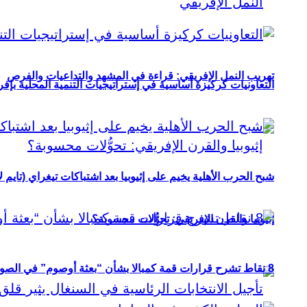
تهريب النمل الإفريقي: قراءة في المشهد والتداعيات والفرص
التعاونيات كركيزة أساسية في إستراتيجيات التنمية المحلية بإفري
شبح الحرب الأهلية يخيم على إثيوبيا بعد اشتباكات تيغراي (تايم ل
إثيوبيا والقرن الإفريقي: تحوُّلات محسوبة؟
8 نقاط تشرح قرارات قمة كمبالا بشأن “بعثة أوصوم” في الصومال؟