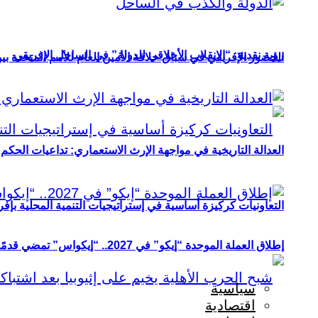
رؤية نقدية: “الانقلاب الأخلاقي للدولة” في الساحل الإفريقي
الحضور الإفريقي في سباق خلافة الأمين العام للأمم المتحدة ب
العدالة التاريخية في مواجهة الإرث الاستعماري: تداعيات الحكم ا
التعاونيات كركيزة أساسية في إستراتيجيات التنمية المحلية بإفري
إطلاق العملة الموحدة “إيكو” في 2027.. “إيكواس” تمضي قدمًا دون انتظار
سياسية
اقتصادية