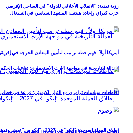
رؤية نقدية: “الانقلاب الأخلاقي للدولة” في الساحل الإفريقي
حزب كيراي وإعادة هندسة المشهد السياسي في السنغال
أمريكا أولاً.. فهم خطة ترامب لتأمين المعادن الحرجة في إفريقي
العدالة التاريخية في مواجهة الإرث الاستعماري: تداعيات الحكم ا
تقاطعات سياسات تراوري مع التيار الكيميتي: قراءة في خطاب و
إطلاق العملة الموحدة “إيكو” في 2027.. “إيكواس” تمضي قدمًا دون انتظار
أوصوم: مستقبل بعثة السلام في الصومال بعد وقف التمويل الأ