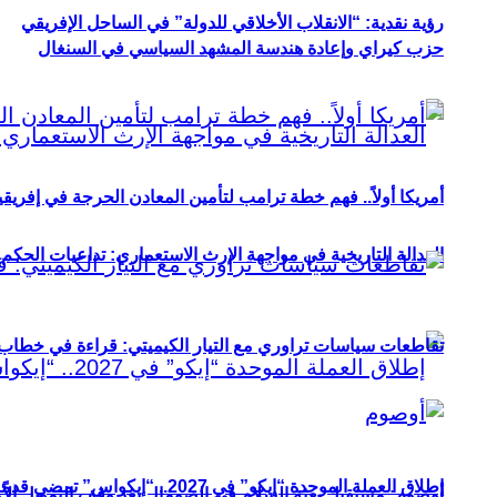
رؤية نقدية: “الانقلاب الأخلاقي للدولة” في الساحل الإفريقي
حزب كيراي وإعادة هندسة المشهد السياسي في السنغال
أمريكا أولاً.. فهم خطة ترامب لتأمين المعادن الحرجة في إفريقي
العدالة التاريخية في مواجهة الإرث الاستعماري: تداعيات الحكم ا
تقاطعات سياسات تراوري مع التيار الكيميتي: قراءة في خطاب و
إطلاق العملة الموحدة “إيكو” في 2027.. “إيكواس” تمضي قدمًا دون انتظار
أوصوم: مستقبل بعثة السلام في الصومال بعد وقف التمويل الأ