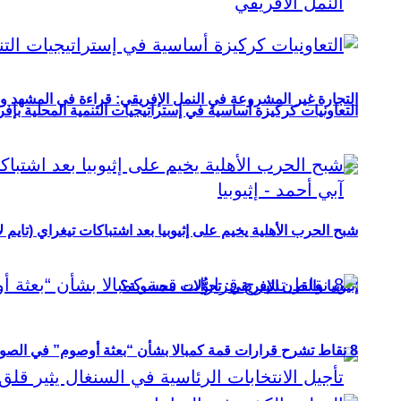
التجارة غير المشروعة في النمل الإفريقي: قراءة في المشهد و
التعاونيات كركيزة أساسية في إستراتيجيات التنمية المحلية بإفري
شبح الحرب الأهلية يخيم على إثيوبيا بعد اشتباكات تيغراي (تايم ل
إثيوبيا والقرن الإفريقي: تحوُّلات محسوبة؟
8 نقاط تشرح قرارات قمة كمبالا بشأن “بعثة أوصوم” في الصومال؟