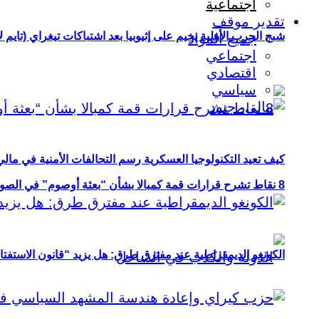
اجتماعية
تقدير موقف
شبح الحرب الأهلية يخيم على إثيوبيا بعد اشتباكات تيغراي (تايم ل
جميع المواد
اجتماعي
اقتصادي
سياسي
كيف تعيد التكنولوجيا العسكرية رسم التحالفات الأمنية في مال
8 نقاط تشرح قرارات قمة كمبالا بشأن “بعثة أوصوم” في الصومال؟
الكونغو الديمقراطية عند مفترق طرق: هل يزيد “قانون الاستفتاء” 