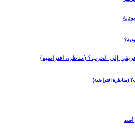
دية؟
رب؟ (مناظرة افتراضية)
 أحمد