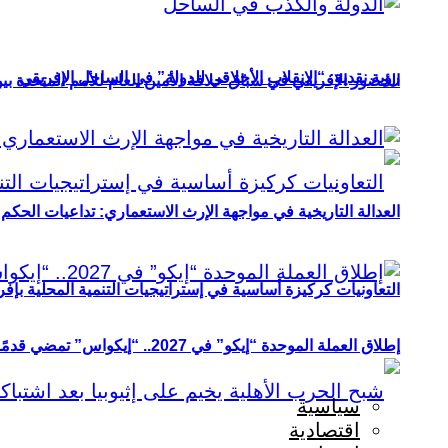
رؤية نقدية: “الانقلاب الأخلاقي للدولة” في الساحل الإفريقي
الحضور الإفريقي في سباق خلافة الأمين العام للأمم المتحدة ب
العدالة التاريخية في مواجهة الإرث الاستعماري: تداعيات الحكم ا
التعاونيات كركيزة أساسية في إستراتيجيات التنمية المحلية بإفري
إطلاق العملة الموحدة “إيكو” في 2027.. “إيكواس” تمضي قدمًا دون انتظار
سياسية
اقتصادية