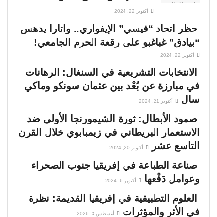
أكتوبر 22, 2024
حظر اتحاد “فيسي” الإيفواري.. واتارا يدهس
“بيادق” غباغبو على رقعة الحرم الجامعي!
أكتوبر 22, 2024
الانتخابات التشريعية في السنغال: الرهانات
في مبارزة عن بُعْد بين عثمان سونكو وماكي
سال
أكتوبر 21, 2024
صمود الأبطال: ثورة الشيمورنجا الأولى ضد
الاستعمار البريطاني في زيمبابوي خلال القرن
التاسع عشر
أكتوبر 20, 2024
صناعة الطباعة في إفريقيا جنوب الصحراء
وعوامل دَفْعها
أكتوبر 6, 2024
العلوم التطبيقية في إفريقيا القديمة: نظرة
في الأثر والمؤثرات
أغسطس 3, 2026