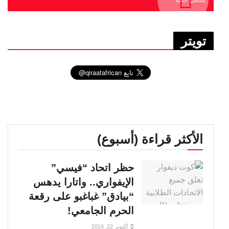
تويتر
الأكثر قراءة (أسبوع)
حظر اتحاد “فيسي”
الإيفواري.. واتارا يدهس
“بيادق” غباغبو على رقعة
الحرم الجامعي!
أكتوبر 22, 2024