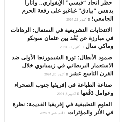
حظر اتحاد “فيسي” الإيفواري.. واتارا
يدهس “بيادق” غباغبو على رقعة الحرم
الجامعي!
أكتوبر 22, 2024
الانتخابات التشريعية في السنغال: الرهانات
في مبارزة عن بُعْد بين عثمان سونكو
وماكي سال
أكتوبر 21, 2024
صمود الأبطال: ثورة الشيمورنجا الأولى ضد
الاستعمار البريطاني في زيمبابوي خلال
القرن التاسع عشر
أكتوبر 20, 2024
صناعة الطباعة في إفريقيا جنوب الصحراء
وعوامل دَفْعها
أكتوبر 6, 2024
العلوم التطبيقية في إفريقيا القديمة: نظرة
في الأثر والمؤثرات
أغسطس 3, 2026