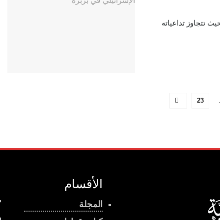
ث تتجاوز تداعياته
23
الأقسام
المجلة