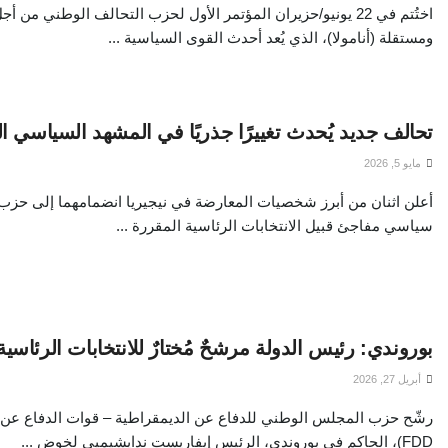
اختُتم في 22 يونيو/حزيران المؤتمر الأول لحزب التحالف الوطني من
ومستقلة (أنامولا)، الذي يُعد أحدث القوى السياسية ...
تحالف جديد يُحدث تغييرًا جذريًا في المشهد السياسي ال
مايو 5, 2026
أعلن اثنان من أبرز شخصيات المعارضة في نيجيريا انضمامهما إلى حزب
سياسي مفاجئ قبيل الانتخابات الرئاسية المقررة ...
بوروندي: رئيس الدولة مرشحٌ مُختارٌ للانتخابات الرئاسية لعا
أبريل 27, 2026
FDD)، الحاكم في بوروندي، الرئيس إيفاريست ندايشيميي لخوض ...