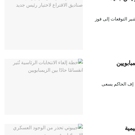
شير التوقعات إلى فوز
مبابويين
 إف الحاكم يسعى
يمية