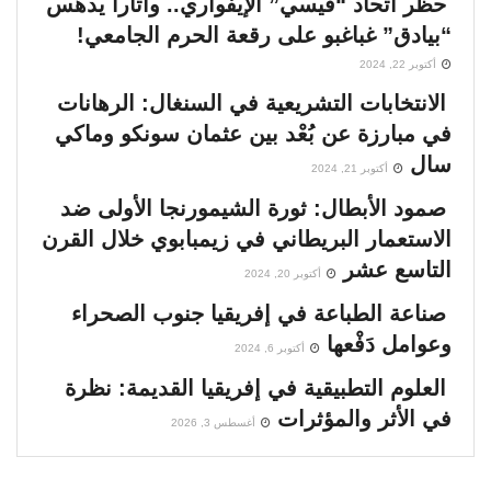
حظر اتحاد “فيسي” الإيفواري.. واتارا يدهس
“بيادق” غباغبو على رقعة الحرم الجامعي!
أكتوبر 22, 2024
الانتخابات التشريعية في السنغال: الرهانات
في مبارزة عن بُعْد بين عثمان سونكو وماكي
سال
أكتوبر 21, 2024
صمود الأبطال: ثورة الشيمورنجا الأولى ضد
الاستعمار البريطاني في زيمبابوي خلال القرن
التاسع عشر
أكتوبر 20, 2024
صناعة الطباعة في إفريقيا جنوب الصحراء
وعوامل دَفْعها
أكتوبر 6, 2024
العلوم التطبيقية في إفريقيا القديمة: نظرة
في الأثر والمؤثرات
أغسطس 3, 2026