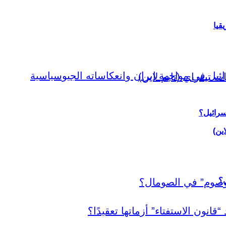
قيا
سرائيل؟
اين)
ي؟