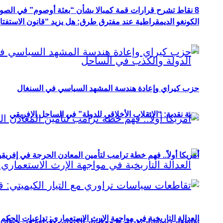
8 نقاط تشرح قرارات قمة كمبالا بشأن “بعثة أوصوم” في الصومال؟
الكونغو الديمقراطية عند مفترق طرق: هل يزيد “قانون الاستفتاء” 
حزب كيراي وإعادة هندسة المشهد السياسي في السنغال
رؤية نقدية: “الانقلاب الأخلاقي للدولة” في الساحل الإفريقي
أمريكا أولاً.. فهم خطة ترامب لتأمين المعادن الحرجة في إفريقي
العدالة التاريخية في مواجهة الإرث الاستعماري: تداعيات الحكم ا
تقاطعات سياسات تراوري مع التيار الكيميتي: قراءة في خطاب و