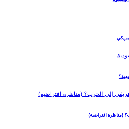
مريكي
دية؟
رب؟ (مناظرة افتراضية)