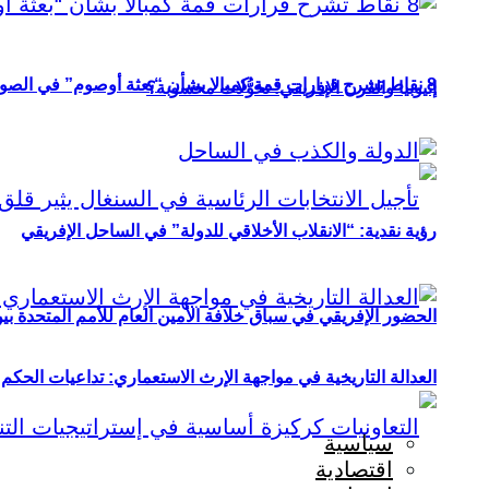
8 نقاط تشرح قرارات قمة كمبالا بشأن “بعثة أوصوم” في الصومال؟
إثيوبيا والقرن الإفريقي: تحوُّلات محسوبة؟
رؤية نقدية: “الانقلاب الأخلاقي للدولة” في الساحل الإفريقي
الحضور الإفريقي في سباق خلافة الأمين العام للأمم المتحدة ب
العدالة التاريخية في مواجهة الإرث الاستعماري: تداعيات الحكم ا
سياسية
اقتصادية