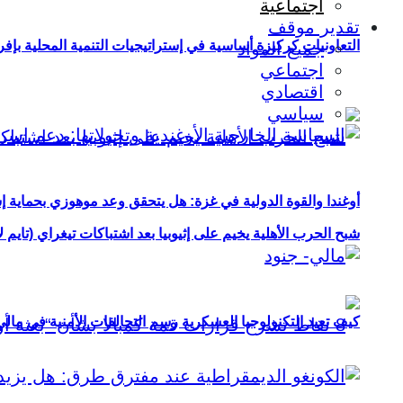
اجتماعية
تقدير موقف
التعاونيات كركيزة أساسية في إستراتيجيات التنمية المحلية بإفري
جميع المواد
اجتماعي
اقتصادي
سياسي
أوغندا والقوة الدولية في غزة: هل يتحقق وعد موهوزي بحماية إ
شبح الحرب الأهلية يخيم على إثيوبيا بعد اشتباكات تيغراي (تايم ل
كيف تعيد التكنولوجيا العسكرية رسم التحالفات الأمنية في مال