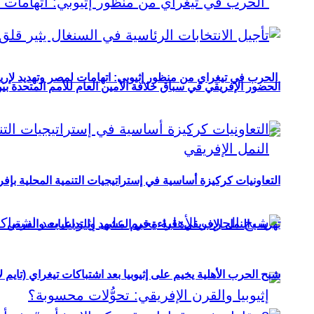
الحرب في تيغراي من منظور إثيوبي: اتهامات لمصر وتهديد لإريت
الحضور الإفريقي في سباق خلافة الأمين العام للأمم المتحدة ب
التعاونيات كركيزة أساسية في إستراتيجيات التنمية المحلية بإفري
تهريب النمل الإفريقي: قراءة في المشهد والتداعيات والفرص
شبح الحرب الأهلية يخيم على إثيوبيا بعد اشتباكات تيغراي (تايم ل