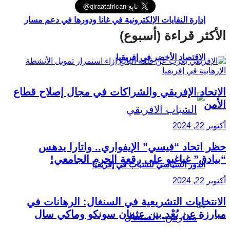
إدارة النفايات الإلكترونية في غانا ودورها في دعم مسار
الأكثر قراءة (أسبوع)
الاقتصاد الأخضر في إفريقيا
الاتحاد الإفريقي والشراكات في مجال إصلاح قطاع
الأمن
أكتوبر 22, 2024
حظر اتحاد “فيسي” الإيفواري.. واتارا يدهس
“بيادق” غباغبو على رقعة الحرم الجامعي!
الدور السياسي للشباب في إفريقيا
أكتوبر 22, 2024
الانتخابات التشريعية في السنغال: الرهانات في
مبارزة عن بُعْد بين عثمان سونكو وماكي سال