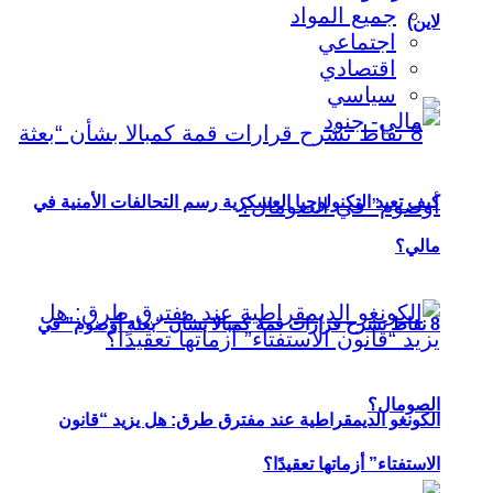
جميع المواد
لاين)
اجتماعي
اقتصادي
سياسي
كيف تعيد التكنولوجيا العسكرية رسم التحالفات الأمنية في
مالي؟
8 نقاط تشرح قرارات قمة كمبالا بشأن “بعثة أوصوم” في
الصومال؟
الكونغو الديمقراطية عند مفترق طرق: هل يزيد “قانون
الاستفتاء” أزماتها تعقيدًا؟