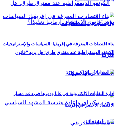
بناء اقتصادات المعرفة في إفريقيا: السياسات والإستراتيجيات
الكونغو الديمقراطية عند مفترق طرق: هل يزيد “قانون
اللازمة
الاستفتاء” أزماتها تعقيدًا؟
إدارة النفايات الإلكترونية في غانا ودورها في دعم مسار
الاقتصاد الأخضر في إفريقيا