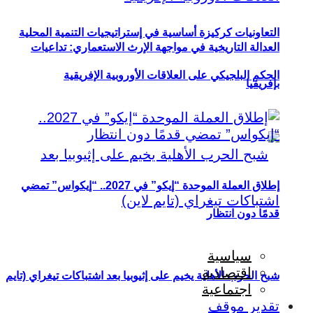
التعاونيات كركيزة أساسية في إستراتيجيات التنمية المحلية
العدالة التاريخية في مواجهة الإرث الاستعماري: تداعيات
الحكم البلجيكي على العلاقات الأوروبية الإفريقية
بإفريقيا
إطلاق العملة الموحدة “إيكو” في 2027.. “إيكواس” تمضي
قدمًا دون انتظار
سياسية
اقتصادية
شبح الحرب الأهلية يخيم على إثيوبيا بعد اشتباكات تيغراي (تايم
اجتماعية
تقدير موقف