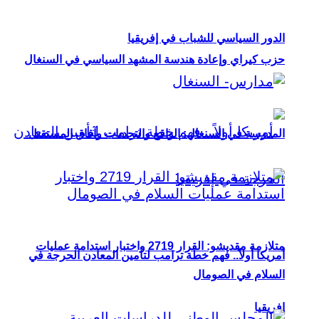
الدور السياسي للشباب في إفريقيا
حزب كيراي وإعادة هندسة المشهد السياسي في السنغال
المدرسة في السنغال: الواقع والتحديات وآفاق المستقبل
متلازمة مقديشو: القرار 2719 واختبار استدامة عمليات
أمريكا أولاً.. فهم خطة ترامب لتأمين المعادن الحرجة في
السلام في الصومال
إفريقيا