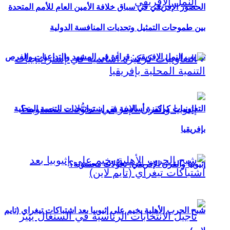
الحضور الإفريقي في سباق خلافة الأمين العام للأمم المتحدة
بين طموحات التمثيل وتحديات المنافسة الدولية
تهريب النمل الإفريقي: قراءة في المشهد والتداعيات والفرص
التعاونيات كركيزة أساسية في إستراتيجيات التنمية المحلية
بإفريقيا
إثيوبيا والقرن الإفريقي: تحوُّلات محسوبة؟
شبح الحرب الأهلية يخيم على إثيوبيا بعد اشتباكات تيغراي (تايم