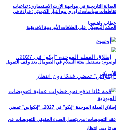
العدالة التاريخية في مواجهة الإرث الاستعماري: تداعيات
تقاطعات سياسات تراوري مع التيار الكيميتي: قراءة في
خطاب واهيغويا
الحكم البلجيكي على العلاقات الأوروبية الإفريقية
أوصوم: مستقبل بعثة السلام في الصومال بعد وقف التمويل
الأمريكي
إطلاق العملة الموحدة “إيكو” في 2027.. “إيكواس” تمضي
عقد التعويضات: من يتحمل العبء الحقيقي للتعويضات عن
قدمًا دون انتظار