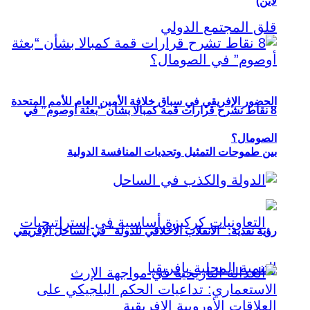
لاين)
الحضور الإفريقي في سباق خلافة الأمين العام للأمم المتحدة
8 نقاط تشرح قرارات قمة كمبالا بشأن “بعثة أوصوم” في
الصومال؟
بين طموحات التمثيل وتحديات المنافسة الدولية
رؤية نقدية: “الانقلاب الأخلاقي للدولة” في الساحل الإفريقي