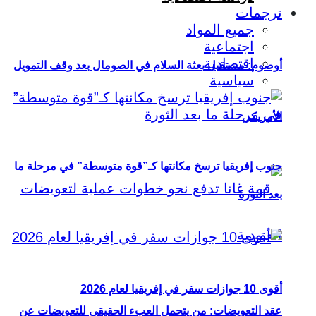
ترجمات
جميع المواد
اجتماعية
اقتصادية
أوصوم: مستقبل بعثة السلام في الصومال بعد وقف التمويل
سياسية
الأمريكي
جنوب إفريقيا ترسخ مكانتها كـ”قوة متوسطة” في مرحلة ما
بعد الثورة
أقوى 10 جوازات سفر في إفريقيا لعام 2026
عقد التعويضات: من يتحمل العبء الحقيقي للتعويضات عن