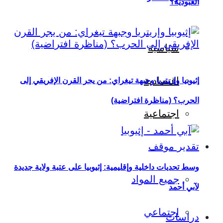
العبودية؟
سياسية
اقتصادية
إثيوبيا وإريتريا وجبهة تيغراي: من يجر القرن الإفريقي إلى
الحرب؟ (مناظرة افتراضية)
اجتماعية
تقدير موقف
وسط تحديات داخلية وإقليمية: إثيوبيا على عتبة ولاية جديدة
جميع المواد
لآبي أحمد
اجتماعي
دراسات