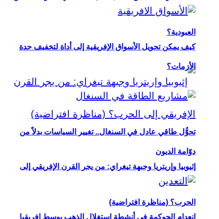
العبودية؟
كيف يمكن تحويل الأسواق الإفريقية إلى أداة لتخفيف حدة
الأزمات؟
تحوُّل طاقي عادل في السنغال.. تغيير السياسات بدلاً من
دوّامة الديون
إثيوبيا وإريتريا وجبهة تيغراي: من يجر القرن الإفريقي إلى
الحرب؟ (مناظرة افتراضية)
انعدام الحوكمة في أنشطة استغلال الذهب بوسط إفريقيا