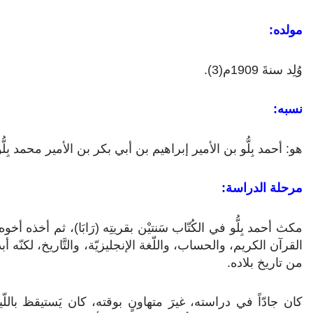
مولده:
وُلِد سنةَ 1909م(3).
نسبه:
هو: أحمد بِلُّو بن الأمير إبراهيم بن أبي بكر بن الأمير محمد بِلُّ
مرحلة الدراسة:
مكث أحمد بِلُّو في الكُتّاب سَنتيْن بقريتِه (رَابَا)، ثم أخذه أخ
القرآن الكريم، والحساب، واللّغة الإنجليزيّة، والتَّاريخ، لكنّه أبد
من تاريخ بلاده.
كان جادّاً في دراسته، غيرَ متهاونٍ بوقته، كان يَستيقظ بالل