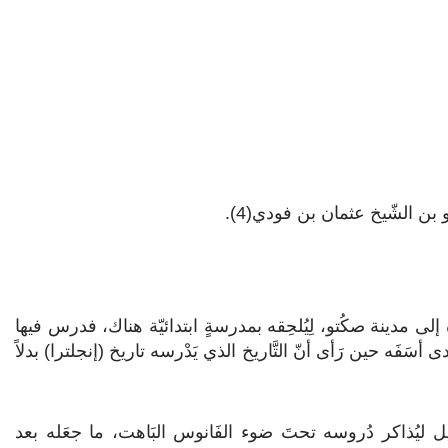
و بن الشّيخ عثمان بن فودي(4).
وه إلى مدينة صكُتو، لِيُلحِقه بمدرسةٍ ابتدائيّة هناك، فدرس فيها
ى أسَفَه حين رَأى أنّ التَّاريخ الذي يَدْرسه تاريخ (إنجلترا) بدلاً
ّيل ليُذاكر دُروسه تحتَ ضوء الفَانوس البَاهت، ما جعَله بعد