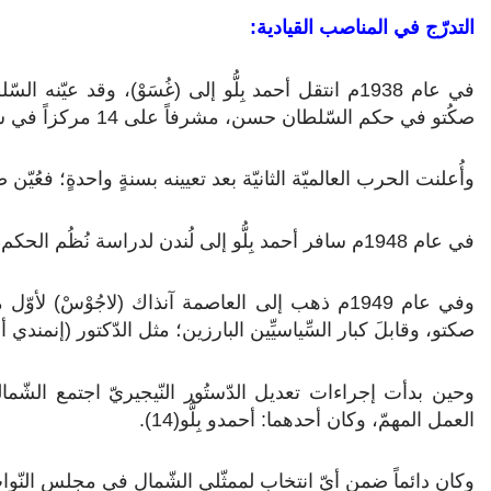
التدرّج في المناصب القيادية:
صكُتو في حكم السّلطان حسن، مشرفاً على 14 مركزاً في سَلطنة صكُتو((11))، وبهذا اكتسب مهاراتٍ إداريّة.
وأُعلنت الحرب العالميّة الثانيّة بعد تعيينه بسنةٍ واحدةٍ؛ فعُيّ
في عام 1948م سافر أحمد بِلُّو إلى لُندن لدراسة نُظُم الحكم المحلّي(12).
وفي عام 1949م ذهب إلى العاصمة آنذاك (لاجُوْسْ) لأ
صكتو، وقابلَ كبار السِّياسيِّين البارزين؛ مثل الدّكتور (إنمندي أزِيكِو
وحين بدأت إجراءات تعديل الدّستُور النّيجيريّ اجتمع الشّما
العمل المهمّ، وكان أحدهما: أحمدو بِلُّو(14).
وكان دائماً ضمن أيّ انتخابٍ لممثّلي الشّمال في مجلس النّواب