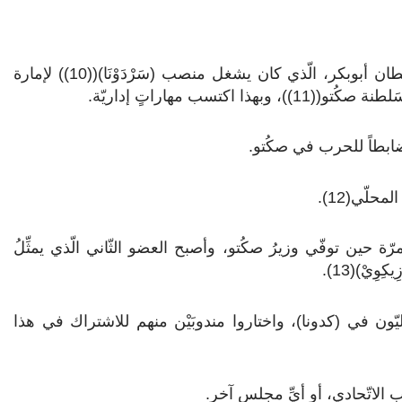
في عام 1938م انتقل أحمد بِلُّو إلى (غُسَوْ)، وقد عيّنه السّلطان أبوبكر، الّذي كان يشغل منصب (سَرْدَوْنَا)((10)) لإمارة
ن ضابطاً للحرب في صكُتو.
وّل مرّة حين توفّي وزيرُ صكُتو، وأصبح العضو الثّاني الّذي يمثِّلُ
ِيْ)(13).
ليّون في (كدونا)، واختاروا مندوبَيْن منهم للاشتراك في هذا
 الاتّحادي، أو أيِّ مجلس آخر.