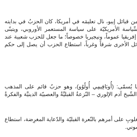
 المنحدر من قبائل إيبو، نال تعليمَه في أمريكا، كان الحزبُ في بدايته
سِّياسة الأمريكيّة على سياسة المستعمر الأوروبي، ويتبنّى
ب إفريقيا عموماً، ونيجيريا خصوصاً؛ ما جعل للحزب شعبية عند
ائل الأخرى شرقاً وغرباً، استطاع الحزب أن يصل إلى حكم
اليوربا يُسمّى: (أُوبَافِيمِي أُولُوُو)، وهو حزبٌ قائم على المذهب
آدم الإلوري – النّزعةُ القبليَّةُ والعصبيّة الدينيَّة والفكرةُ
لوبِ على أمرهم بالنّعرة القبليّة والدّعاية المغرِضة، استطاع
سوني.