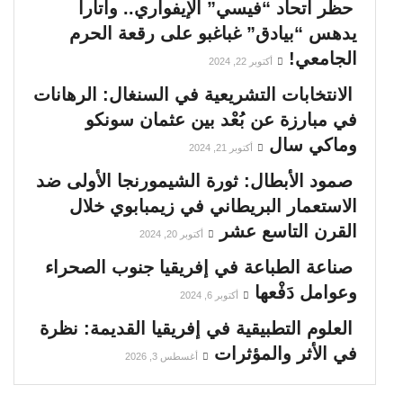
حظر اتحاد “فيسي” الإيفواري.. واتارا
يدهس “بيادق” غباغبو على رقعة الحرم
الجامعي!
أكتوبر 22, 2024
الانتخابات التشريعية في السنغال: الرهانات
في مبارزة عن بُعْد بين عثمان سونكو
وماكي سال
أكتوبر 21, 2024
صمود الأبطال: ثورة الشيمورنجا الأولى ضد
الاستعمار البريطاني في زيمبابوي خلال
القرن التاسع عشر
أكتوبر 20, 2024
صناعة الطباعة في إفريقيا جنوب الصحراء
وعوامل دَفْعها
أكتوبر 6, 2024
العلوم التطبيقية في إفريقيا القديمة: نظرة
في الأثر والمؤثرات
أغسطس 3, 2026