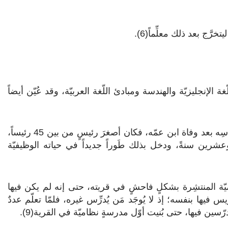
 الإنجليزيّة والهندسة ومبادئ اللّغة العربيّة، وقد عُيّن أيضاً
في عام 1934م عيّنه السّلطان رئيساً لمركز (رَابَا) مسقط رأسِه بعد وفاة ابن عمّه، فكان أصغرَ رئيسٍ من بين 45 رئيساً،
عشرين سنةً، ودخل بذلك طَوراً جديداً في حياته الوظيفيّة
أميّة المنتشِرة بشكلٍ فاحشٍ في قريته، حتى إنه لم يكن فيها
يس فيها بنفسه؛ إذ لا يُوجَد مَن يُدرِّس غيره، فلمّا تعلّم عددٌ
سين فيها، حتى بُنيت أوّل مدرسةٍ نظاميّة في القرية(9).