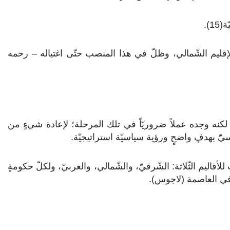
ّو رئيساً لوزراء الإقليم الشّمالي، وظلّ في هذا المنصب حتّى اغتياله – رحمه
؛ لكنه وجده عملاً ضروريّاً في تلك المرحلة؛ لإعادة شيءٍ من
ّ بهدفٍ واضحٍ ورؤية سياسيّة استراتيجيّة.
أقاليم الثّلاثة: الشّرقيّ، والشّمالي، والغربيّ، ولكلّ حكومةٍ
ة في العاصمة (لاجوس).