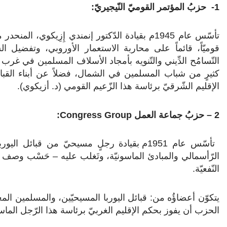
1- حزبُ المؤتمر القوميّ النّيجيريّ:
تأسّس عام 1945م بقيادة الدّكتور إنمندي إِزِيكوي،
قوميّاً، قائماً على محاربة الاستعمار الأوروبي، وتفضيل ال
التّسامُح الدِّيني والتّنويه بأمجاد الأسلاف المسلمين في غر
كثيرٍ من شباب المسلمين في الشمال، فضلاً عن أبناء القب
الإقليم الشّرقيّ برئاسة هذا الزّعيم القومي (د. أزيكوي).
2 – حزبُ جماعة العمل Congress Group:
تأسّس عام 1951م بقيادة رجلٍ مسيحيّ من قبائل 
الرّأسمالي والمبادئ الماسونيّة، وتَغلب عليه – حَسْب وصف الشّيخ 
النّفعيّة.
يتكوّن أعضاؤُه من: قبائل اليوربا المسيحيّين، والمسلمين المغ
الحزب أن يفوز بحكم الإقليم الغربيّ برئاسة هذا الرّجل الما