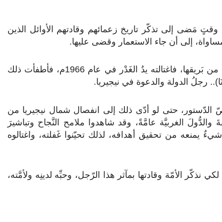
قتٍ مَضى إلى تذكّر تاريخ زعمائهم وقادتهم الأوائل الذين
ساواة، إلى أن جاء الاستعمار وقضى عليها.
ثمَّ نهض واحدٌ من سُلالة سَلاطينها العِظَام، يَسعى ليُعيد شيئاً من بَريقها، فاغتالته يدُ الغَدْر في عام 1966م، فأطفأت ذلك
وْنَا).. رجلُ الدولة والدعوة في نيجيريا.
بنصّ الدّستور، حتى لو أدّى ذلك إلى انفصال شمال نيجيريا من
َ والدُّولَ الغربيَّة عامَّةً، وقد شاهدوا ملامح النَّجاح وتباشيرَ
 شيءٌ يمنعه من تحقيق أهدافه، لذلك تحيّنوا غَفلته، واغتالوه
نذكّر الأمّة وقادتها بمآثر هذا الرّجل، وحبِّه لدينِه ولأمَّته،