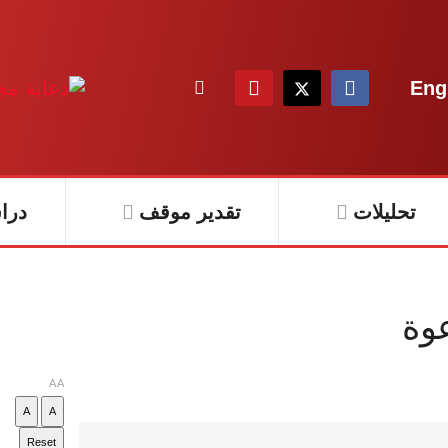
Eng
تحليلات
تقدير موقف
درا
عوة
A
A
A
A
Reset