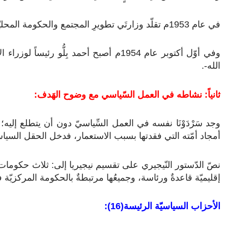
في عام 1953م تقلّد وزارتَي تطويرِ المجتمع والحكومة المحليّة(15).
وفي أوّل أكتوبر عام 1954م أصبح أحمد بِلُ
الله-.
ثانياً: نشاطه في العمل السّياسي مع وضوح الهَدف:
وجد سَرْدَوْنَا نفسه في العمل السِّياسيّ دون أن يتطلع إليه
أمجاد أمّته التي فقدتها بسبب الاستعمار، فدخل الحقل السياسي
نصّ الدّستور النّيجيري على تقسيم نيجيريا إلى: ثلاث حكومات لل
إقليميّة قاعدةٌ ورئاسة، وجميعُها مرتبطةٌ بالحكومة المركزيّ
الأحزاب السياسيّة الرئيسة(16):