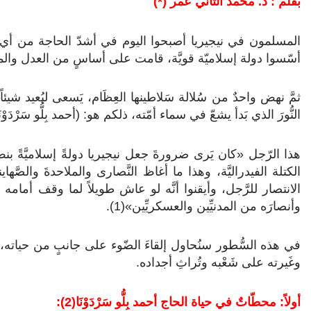
بقلم : د. محمد الثاني عمر (*)
المسلمون في نيجيريا أصبحوا اليوم في أشدّ الحاجة من أي و
أسّسوا دولة إسلاميّة قويَّة، قامت على أساسٍ من العدل والم
النُّورَ الذي بَدأ يشعّ في سماء أمّته، ذلكم هو: (أحمد بِلُّو سَرْدَ
هذا الرّجل «كان يَرى ضرورةَ جعل نيجيريا دولةً إسلاميَّةً 
الكتلة الفيدراليَّة، وهذا ما أغاظ النَّصارى والملاحدةَ والصَّهاينة
الانتصار للرَّجل، وأيقنوا أنَّه لو عاش طويلاً لما وقف أمامه
وأنصارَه من المدنيِّين والعسكريِّين»(1).
في هذه السُّطور سنُحاول إلقاءَ الضّوء على جانبٍ من حياته، لكي 
وغَيرته على شَعْبه وتُراثِ أجداده.
أولاً: محطّاتٌ في حياة الحاج أحمد بِلُّو سَرْدَوْنَا(2):