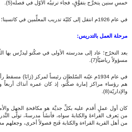
خمسِ سنين يتخرَّج بتفوُّقٍ، فجاء ترتيبُه الأوّل في فصله(5).
في عام 1926م انتقل إلى كليّة تدريب المعلِّمين في كاتسينا؛ ليتخرَّج بعد ذلك معلِّماً(6).
مرحلة العمل بالتدريس:
بعد التخرّج؛ عاد إلى مدرسته الأولى في صكُتو ليدرِّس بها اللّغة
مسؤولاً رياضيّاً(7).
هم رؤساء مراكز إمارة صكُّتو، إذ كان عمره آنذاك أربعاً و
والإداريّة(8).
كان أول عملٍ أَقدم عليه بكلِّ جديَّة هو مكافحةِ الجهل وال
من يَعرف القراءةَ والكتابةَ سواه، فأنشَأ مدرسةً، تولّى التَّدر
من أهل القرية القراءة والكتابة فَتح فصولاً أخرى، وجعلهم مدرّ