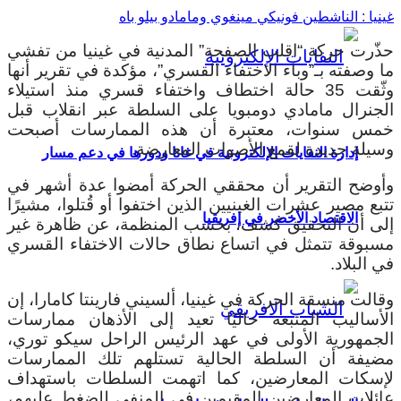
غينيا : الناشطين فونيكي مينغوي ومامادو بيلو باه
حذّرت حركة “اقلب الصفحة” المدنية في غينيا من تفشي
ما وصفته بـ”وباء الاختفاء القسري”، مؤكدة في تقرير أنها
وثّقت 35 حالة اختطاف واختفاء قسري منذ استيلاء
الجنرال مامادي دومبويا على السلطة عبر انقلاب قبل
خمس سنوات، معتبرة أن هذه الممارسات أصبحت
وسيلة جديدة لقمع الأصوات المعارضة.
إدارة النفايات الإلكترونية في غانا ودورها في دعم مسار
وأوضح التقرير أن محققي الحركة أمضوا عدة أشهر في
تتبع مصير عشرات الغينيين الذين اختفوا أو قُتلوا، مشيرًا
الاقتصاد الأخضر في إفريقيا
إلى أن التحقيق كشف، بحسب المنظمة، عن ظاهرة غير
مسبوقة تتمثل في اتساع نطاق حالات الاختفاء القسري
في البلاد.
وقالت منسقة الحركة في غينيا، ألسيني فارينتا كامارا، إن
الأساليب المتبعة حاليًا تعيد إلى الأذهان ممارسات
الجمهورية الأولى في عهد الرئيس الراحل سيكو توري،
مضيفة أن السلطة الحالية تستلهم تلك الممارسات
لإسكات المعارضين، كما اتهمت السلطات باستهداف
عائلات المعارضين المقيمين في المنفى للضغط عليهم،