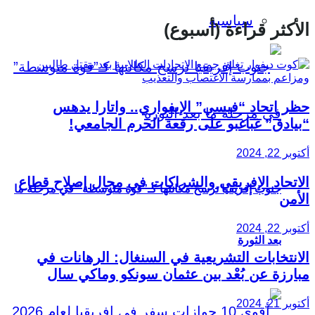
سياسية
الأكثر قراءة (أسبوع)
حظر اتحاد “فيسي” الإيفواري.. واتارا يدهس
“بيادق” غباغبو على رقعة الحرم الجامعي!
أكتوبر 22, 2024
الاتحاد الإفريقي والشراكات في مجال إصلاح قطاع
جنوب إفريقيا ترسخ مكانتها كـ”قوة متوسطة” في مرحلة ما
الأمن
أكتوبر 22, 2024
بعد الثورة
الانتخابات التشريعية في السنغال: الرهانات في
مبارزة عن بُعْد بين عثمان سونكو وماكي سال
أكتوبر 21, 2024