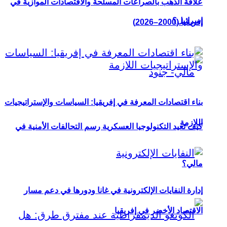
علاقة الذهب بالصراعات المسلحة والاقتصادات الموازية في
إسرائيل؟
إفريقيا (2000–2026)
بناء اقتصادات المعرفة في إفريقيا: السياسات والإستراتيجيات
اللازمة
كيف تعيد التكنولوجيا العسكرية رسم التحالفات الأمنية في
مالي؟
إدارة النفايات الإلكترونية في غانا ودورها في دعم مسار
الاقتصاد الأخضر في إفريقيا