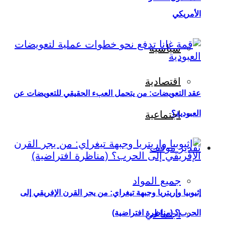
الأمريكي
سياسية
اقتصادية
عقد التعويضات: من يتحمل العبء الحقيقي للتعويضات عن
العبودية؟
اجتماعية
تقدير موقف
جميع المواد
إثيوبيا وإريتريا وجبهة تيغراي: من يجر القرن الإفريقي إلى
اجتماعي
الحرب؟ (مناظرة افتراضية)