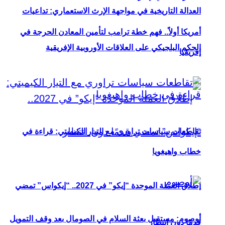
العدالة التاريخية في مواجهة الإرث الاستعماري: تداعيات
أمريكا أولاً.. فهم خطة ترامب لتأمين المعادن الحرجة في
الحكم البلجيكي على العلاقات الأوروبية الإفريقية
إفريقيا
تقاطعات سياسات تراوري مع التيار الكيميتي: قراءة في
خطاب واهيغويا
إطلاق العملة الموحدة “إيكو” في 2027.. “إيكواس” تمضي
أوصوم: مستقبل بعثة السلام في الصومال بعد وقف التمويل
قدمًا دون انتظار