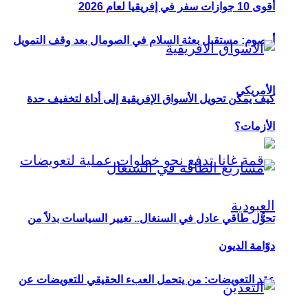
أقوى 10 جوازات سفر في إفريقيا لعام 2026
أوصوم: مستقبل بعثة السلام في الصومال بعد وقف التمويل
الأمريكي
كيف يمكن تحويل الأسواق الإفريقية إلى أداة لتخفيف حدة
الأزمات؟
تحوُّل طاقي عادل في السنغال.. تغيير السياسات بدلاً من
دوّامة الديون
عقد التعويضات: من يتحمل العبء الحقيقي للتعويضات عن