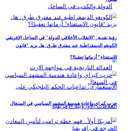
رؤية نقدية: “الانقلاب الأخلاقي للدولة” في الساحل الإفريقي
الكونغو الديمقراطية عند مفترق طرق: هل يزيد “قانون
الاستفتاء” أزماتها تعقيدًا؟
حزب كيراي وإعادة هندسة المشهد السياسي في السنغال