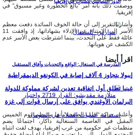
الدور السياسي للشباب في إفريقيا
ووصفت ذلك بأنه أمر “بالغ الخطورة وغير مسبوق” في
إفريقيا.
وأشار التقرير إلى أن حالة الخوف السائدة دفعت معظم
الأسر إلى الامتناع عن الإدلاء بشهاداتها، إذ وافقت 11
عائلة فقط على التحدث، بينما اشترطت بعض الأسر عدم
الكشف عن هوياتها.
اقرأ أيضا
المدرسة في السنغال: الواقع والتحديات وآفاق المستقبل
إيبولا يتجاوز 4 آلاف إصابة في الكونغو الديمقراطية
غينيا تطلق أول اتفاقية تعدين لشركة مملوكة للدولة
البرلمان الأوغندي يوافق على إرسال قوات إلى غزة
وأعلنت حركة “اقلب الصفحة” أنها ستنظم، يوم الخميس
المقبل في العاصمة السنغالية داكار، اجتماعًا يضم
منظمات غير حكومية من غرب إفريقيا، بهدف لفت انتباه
المجتمع الدولي إلى ما تعتبره صمتًا إزاء أوضاع حقوق