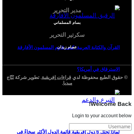
مدير التحرير
بسام المسلماني
سكرتير التحرير
عصام زيدان
القرآن والكتابة العربية: كيف قاوم المسلمون الأفارقة
الاسترقاق في أمريكا؟
© حقوق الطبع محفوظة لدي
قراءات إفريقية
. تطوير شركة
بُنّاج
ميديا
.
Welcome Back!
Login to your account below
لماذا تحتل 6 دول إفريقية قائمة الدول الأكثر سخاءً في