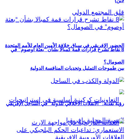
لاين)
الحضور الإفريقي في سباق خلافة الأمين العام للأمم المتحدة
8 نقاط تشرح قرارات قمة كمبالا بشأن “بعثة أوصوم” في
الصومال؟
بين طموحات التمثيل وتحديات المنافسة الدولية
رؤية نقدية: “الانقلاب الأخلاقي للدولة” في الساحل الإفريقي