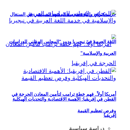
حزب كيراي وإعادة هندسة المشهد السياسي في السنغال
اللغة العربية في نيجيريا ودور “المجلس الوطني للدراسات
العربية والإسلامية”
أمريكا أولاً.. فهم خطة ترامب لتأمين المعادن الحرجة في
القطن في إفريقيا: الأهمية الاقتصادية والتحديات الهيكلية
وفرص تعظيم القيمة
إفريقيا
دراسة سياسية