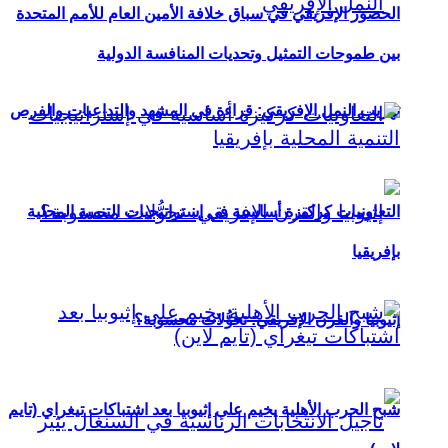
الحضور الإفريقي في سباق خلافة الأمين العام للأمم المتحدة
بين طموحات التمثيل وتحديات المنافسة الدولية
تهريب النمل الإفريقي: قراءة في المشهد والتداعيات والفرص
التعاونيات كركيزة أساسية في إستراتيجيات التنمية المحلية
بإفريقيا
إثيوبيا والقرن الإفريقي: تحوُّلات محسوبة؟
شبح الحرب الأهلية يخيم على إثيوبيا بعد اشتباكات تيغراي (تايم