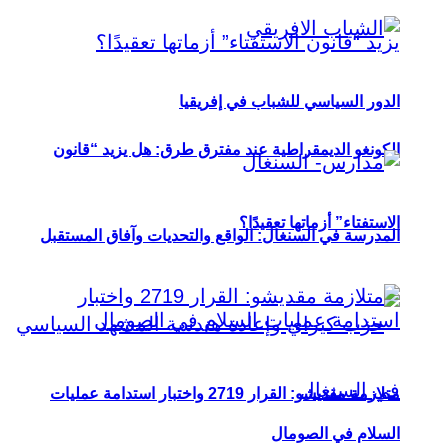
الدور السياسي للشباب في إفريقيا
الكونغو الديمقراطية عند مفترق طرق: هل يزيد “قانون
الاستفتاء” أزماتها تعقيدًا؟
المدرسة في السنغال: الواقع والتحديات وآفاق المستقبل
متلازمة مقديشو: القرار 2719 واختبار استدامة عمليات
السلام في الصومال