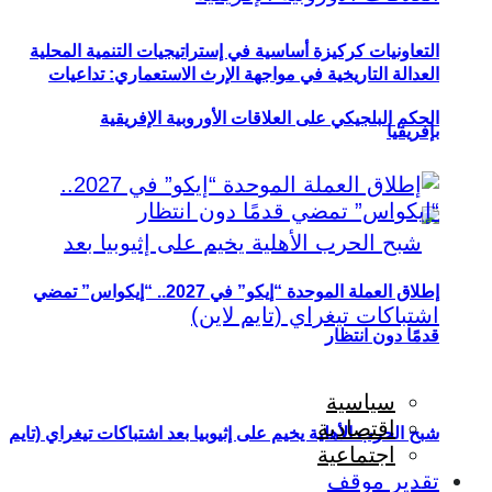
التعاونيات كركيزة أساسية في إستراتيجيات التنمية المحلية
العدالة التاريخية في مواجهة الإرث الاستعماري: تداعيات
الحكم البلجيكي على العلاقات الأوروبية الإفريقية
بإفريقيا
إطلاق العملة الموحدة “إيكو” في 2027.. “إيكواس” تمضي
قدمًا دون انتظار
سياسية
اقتصادية
شبح الحرب الأهلية يخيم على إثيوبيا بعد اشتباكات تيغراي (تايم
اجتماعية
تقدير موقف