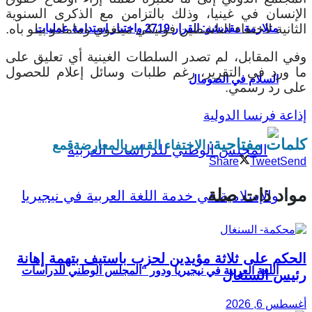
الإنسان في غينيا، وذلك بالتزامن مع الذكرى السنوية
الثانية لاختفاء الناشطين فونيكي مينغوي ومامادو بيلو باه.
متلازمة مقديشو: القرار 2719 واختبار استدامة عمليات
وفي المقابل، لم تصدر السلطات الغينية أي تعليق على
ما ورد في التقرير، رغم طلبات وسائل إعلام للحصول
السلام في الصومال
على رد رسمي.
إذاعة فرنسا الدولية
كلمات مفتاحية:
الاختفاء القسري
المعارضة
قمع
Share
Tweet
Send
مواد ذات صلة
الحكم على ثلاثة مؤيدين لحزب باستيف بتهمة إهانة
اللغة العربية في نيجيريا ودور “المجلس الوطني للدراسات
رئيس السنغال
أغسطس 6, 2026