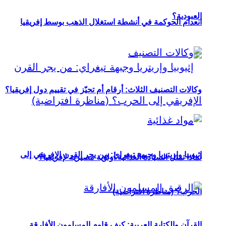
العبودية؟
انعدام الحوكمة في أنشطة استغلال الذهب بوسط إفريقيا
وكالات التصنيف الثلاث: أرقام أم تحيّز في تقييم دول إفريقيا؟
إثيوبيا وإريتريا وجبهة تيغراي: من يجر القرن الإفريقي إلى
لماذا تمثل السيادة الغذائية أولوية مصيرية لإفريقيا؟
الحرب؟ (مناظرة افتراضية)
القرآن والكتابة العربية: كيف قاوم المسلمون الأفارقة