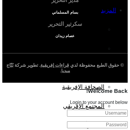
مدير التحرير
المزيد
بسام المسلماني
سكرتير التحرير
إفريقيا في المؤشرات
عصام زيدان
الحالة الدينية
© حقوق الطبع محفوظة لدي
قراءات إفريقية
. تطوير شركة
بُنّاج
الملف الإفريقي
ميديا
.
الصحافة الإفريقية
Welcome Back!
Login to your account below
المجتمع الإفريقي
ثقافة وأدب