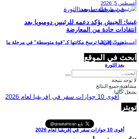
أغسطس 5, 2026
غينيا: الجيش يؤكد دعمه للرئيس دومبويا بعد
انتقادات حادة من المعارضة
أغسطس 5, 2026
جنوب إفريقيا ترسخ مكانتها كـ”قوة متوسطة” في مرحلة ما
ابحث في الموقع
بعد الثورة
لا توجد نتيجة
مشاهدة جميع النتائج
يشغل حاليا
تويتر
أقوى 10 جوازات سفر في إفريقيا لعام 2026