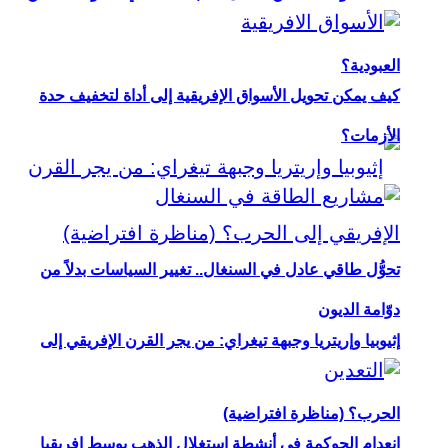
العبودية؟
كيف يمكن تحويل الأسواق الإفريقية إلى أداة لتخفيف حدة
الأزمات؟
تحوُّل طاقي عادل في السنغال.. تغيير السياسات بدلاً من
دوّامة الديون
إثيوبيا وإريتريا وجبهة تيغراي: من يجر القرن الإفريقي إلى
الحرب؟ (مناظرة افتراضية)
انعدام الحوكمة في أنشطة استغلال الذهب بوسط إفريقيا