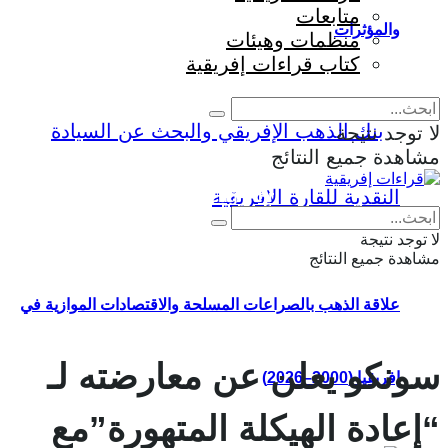
متابعات
والمؤثرات
منظمات وهيئات
كتاب قراءات إفريقية
لا توجد نتيجة
مشاهدة جميع النتائج
Eng
|
Fr
لا توجد نتيجة
مشاهدة جميع النتائج
علاقة الذهب بالصراعات المسلحة والاقتصادات الموازية في
سونكو يعلن عن معارضته لـ
إفريقيا (2000–2026)
“إعادة الهيكلة المتهورة”مع