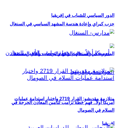
الدور السياسي للشباب في إفريقيا
حزب كيراي وإعادة هندسة المشهد السياسي في السنغال
المدرسة في السنغال: الواقع والتحديات وآفاق المستقبل
متلازمة مقديشو: القرار 2719 واختبار استدامة عمليات
أمريكا أولاً.. فهم خطة ترامب لتأمين المعادن الحرجة في
السلام في الصومال
إفريقيا