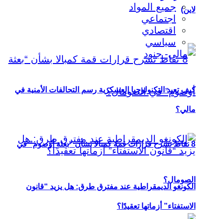
جميع المواد
لاين)
اجتماعي
اقتصادي
سياسي
كيف تعيد التكنولوجيا العسكرية رسم التحالفات الأمنية في
مالي؟
8 نقاط تشرح قرارات قمة كمبالا بشأن “بعثة أوصوم” في
الصومال؟
الكونغو الديمقراطية عند مفترق طرق: هل يزيد “قانون
الاستفتاء” أزماتها تعقيدًا؟