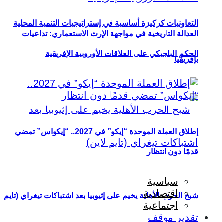
التعاونيات كركيزة أساسية في إستراتيجيات التنمية المحلية
العدالة التاريخية في مواجهة الإرث الاستعماري: تداعيات
الحكم البلجيكي على العلاقات الأوروبية الإفريقية
بإفريقيا
إطلاق العملة الموحدة “إيكو” في 2027.. “إيكواس” تمضي
قدمًا دون انتظار
سياسية
اقتصادية
شبح الحرب الأهلية يخيم على إثيوبيا بعد اشتباكات تيغراي (تايم
اجتماعية
تقدير موقف