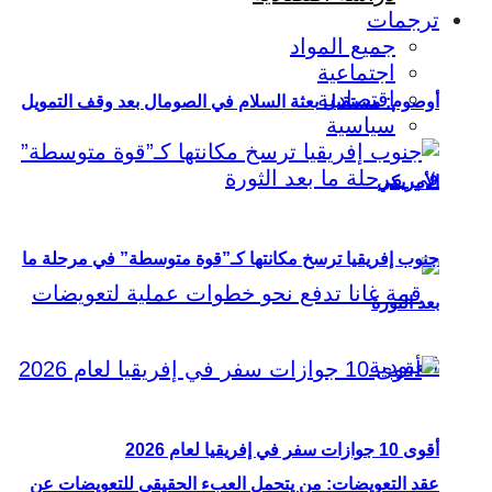
ترجمات
جميع المواد
اجتماعية
اقتصادية
أوصوم: مستقبل بعثة السلام في الصومال بعد وقف التمويل
سياسية
الأمريكي
جنوب إفريقيا ترسخ مكانتها كـ”قوة متوسطة” في مرحلة ما
بعد الثورة
أقوى 10 جوازات سفر في إفريقيا لعام 2026
عقد التعويضات: من يتحمل العبء الحقيقي للتعويضات عن