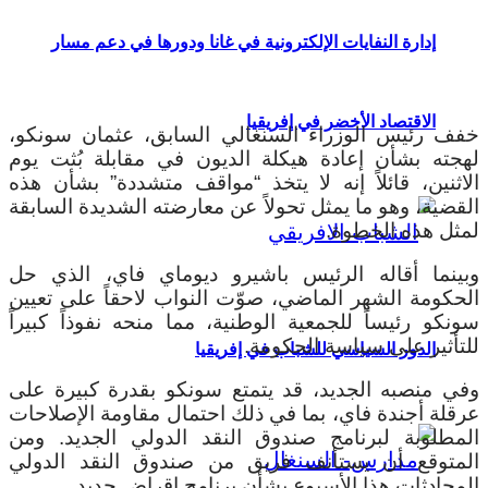
إدارة النفايات الإلكترونية في غانا ودورها في دعم مسار
الاقتصاد الأخضر في إفريقيا
خفف رئيس الوزراء السنغالي السابق، عثمان سونكو،
لهجته بشأن إعادة هيكلة الديون في مقابلة بُثت يوم
الاثنين، قائلاً إنه لا يتخذ “مواقف متشددة” بشأن هذه
القضية، وهو ما يمثل تحولاً عن معارضته الشديدة السابقة
لمثل هذه الخطوة.
وبينما أقاله الرئيس باشيرو ديوماي فاي، الذي حل
الحكومة الشهر الماضي، صوّت النواب لاحقاً على تعيين
سونكو رئيساً للجمعية الوطنية، مما منحه نفوذاً كبيراً
للتأثير على سياسة الحكومة.
الدور السياسي للشباب في إفريقيا
وفي منصبه الجديد، قد يتمتع سونكو بقدرة كبيرة على
عرقلة أجندة فاي، بما في ذلك احتمال مقاومة الإصلاحات
المطلوبة لبرنامج صندوق النقد الدولي الجديد. ومن
المتوقع أن يستأنف فريق من صندوق النقد الدولي
المحادثات هذا الأسبوع بشأن برنامج إقراض جديد.