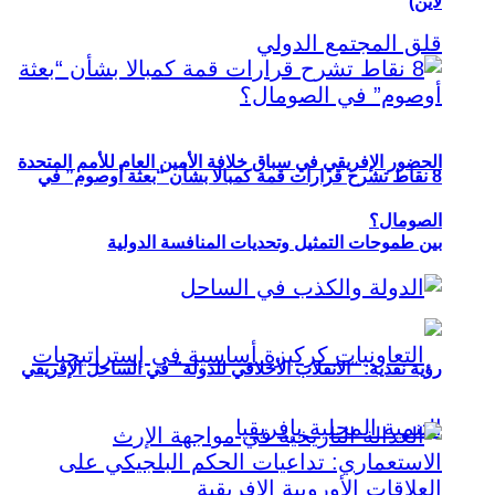
لاين)
الحضور الإفريقي في سباق خلافة الأمين العام للأمم المتحدة
8 نقاط تشرح قرارات قمة كمبالا بشأن “بعثة أوصوم” في
الصومال؟
بين طموحات التمثيل وتحديات المنافسة الدولية
رؤية نقدية: “الانقلاب الأخلاقي للدولة” في الساحل الإفريقي