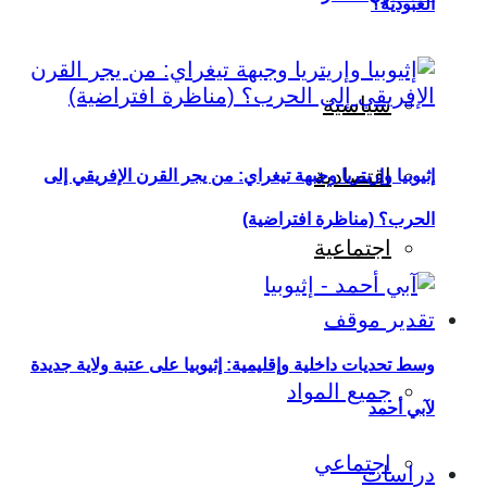
العبودية؟
سياسية
اقتصادية
إثيوبيا وإريتريا وجبهة تيغراي: من يجر القرن الإفريقي إلى
الحرب؟ (مناظرة افتراضية)
اجتماعية
تقدير موقف
وسط تحديات داخلية وإقليمية: إثيوبيا على عتبة ولاية جديدة
جميع المواد
لآبي أحمد
اجتماعي
دراسات