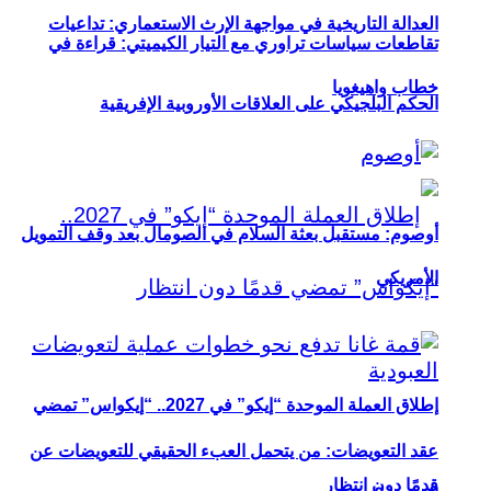
العدالة التاريخية في مواجهة الإرث الاستعماري: تداعيات
تقاطعات سياسات تراوري مع التيار الكيميتي: قراءة في
خطاب واهيغويا
الحكم البلجيكي على العلاقات الأوروبية الإفريقية
أوصوم: مستقبل بعثة السلام في الصومال بعد وقف التمويل
الأمريكي
إطلاق العملة الموحدة “إيكو” في 2027.. “إيكواس” تمضي
عقد التعويضات: من يتحمل العبء الحقيقي للتعويضات عن
قدمًا دون انتظار