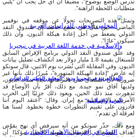
ندرس الوضع بوضوح”، مضيفًا أن أي حل يجب أن “يلبي
متطلبات اللحظة الراهنة”.
وتمثل هذه التصريحات تحولًا عن موقفه في نوفمبر
الماضي، حين قال في تجمع حاشد إن صندوق النقد
الدولي يضغط من أجل إعادة هيكلة الديون، وأن ذلك
سيكون “عارًا”.
وقد علّق صندوق النقد الدولي برنامج الإقراض السابق
للسنغال بقيمة 1.8 مليار دولار بعد انكشاف تضليل بيانات
الديون.
وفي المقابلة التي نُشرت يوم الاثنين، قال سونكو
إنه عارض “إعادة الهيكلة المتهورة”، مُبررًا ذلك بأنها غير
اللغة العربية في نيجيريا ودور “المجلس الوطني للدراسات
ضرورية لأن السنغال تفي بالتزاماتها تجاه سداد الديون،
ولديها آفاق نمو جيدة. مع ذلك، أقرّ بأن الأوضاع قد
تدهورت منذ ذلك الحين، ويعود ذلك جزئيًا إلى الحرب
الأمريكية الإسرائيلية مع إيران. وقال: “أعتقد اليوم أننا
العربية والإسلامية”
قادرون على تقييم التطورات خطوة بخطوة. لسنا هنا
لعرقلة أي تقدم”.
ومع ذلك، حذّر سونكو من أنه سيرفض أي نهج يقوّض
أهداف السنغال الاقتصادية طويلة الأجل، مؤكدًا أن