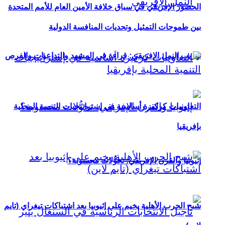
الحضور الإفريقي في سباق خلافة الأمين العام للأمم المتحدة
بين طموحات التمثيل وتحديات المنافسة الدولية
تهريب النمل الإفريقي: قراءة في المشهد والتداعيات والفرص
التعاونيات كركيزة أساسية في إستراتيجيات التنمية المحلية
بإفريقيا
إثيوبيا والقرن الإفريقي: تحوُّلات محسوبة؟
شبح الحرب الأهلية يخيم على إثيوبيا بعد اشتباكات تيغراي (تايم