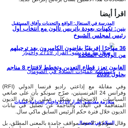
اقرأ أيضا
المدرسة في السنغال: الواقع والتحديات وآفاق المستقبل
بنين: تكهنات بعودة باتريس تالون مع انتخاب أول
رئيس لمجلس الشيوخ
36 مهاجرًا إفريقيًا يقاضون الكاميرون بعد ترحيلهم
من الولايات المتحدة
الغابون تعزز قطاع التعدين وتخطط لافتتاح 8 مناجم
بحلول 2030
وفي مقابلة مع إذاعتي راديو فرنسا الدولي (RFI)
وفرانس 24 الفرنسيتين، صرّح سونكو بأن على صانعي
السياسات الاستجابة بشكل عملي لأزمة الديون
متلازمة مقديشو: القرار 2719 واختبار استدامة عمليات
المتفاقمة في البلاد، والناجمة عن تضليل في بيانات
الديون خلال فترة حكم الرئيس السابق ماكي سال.
وقال سونكو: “لا نتخذ مواقف جامدة بالمعنى المطلق، بل
السلام في الصومال