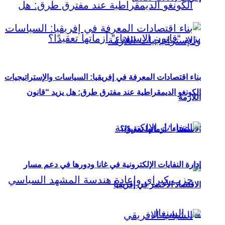
بناء اقتصادات المعرفة في إفريقيا: السياسات والإستراتيجيات
الكونغو الديمقراطية عند مفترق طرق: هل يزيد “قانون
اللازمة
الاستفتاء” أزماتها تعقيدًا؟
إدارة النفايات الإلكترونية في غانا ودورها في دعم مسار
الاقتصاد الأخضر في إفريقيا