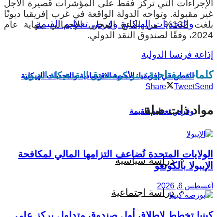
الإجراءات التي تركز فقط على المؤشرات قصيرة الأجل
غير مقبولة.
وتواجه الدولة الواقعة في غرب إفريقيا ديونًا
بلغت 132% من الناتج المحلي الإجمالي بنهاية عام
2024، وفقًا لصندوق النقد الدولي.
إذاعة فرنسا الدولية
كلمات مفتاحية:
سونكو
صندوق النقد
هيكلة الديون
القطن في إفريقيا: الأهمية الاقتصادية والتحديات الهيكلية
Share
Tweet
Send
مواد ذات صلة
وفرص تعظيم القيمة
الولايات المتحدة تُضاعف التزامها المالي لمكافحة
دراسة سياسية
الإيبولا بالكونغو
أغسطس 6, 2026
دراسة اجتماعية
كينيا تخطط لإطلاق أول صندوق متداول يركز على