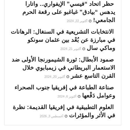
حظر اتحاد “فيسي” الإيفواري.. واتارا
يدهس “بيادق” غباغبو على رقعة الحرم
الجامعي!
أكتوبر 22, 2024
الانتخابات التشريعية في السنغال: الرهانات
في مبارزة عن بُعْد بين عثمان سونكو
وماكي سال
أكتوبر 21, 2024
صمود الأبطال: ثورة الشيمورنجا الأولى ضد
الاستعمار البريطاني في زيمبابوي خلال
القرن التاسع عشر
أكتوبر 20, 2024
صناعة الطباعة في إفريقيا جنوب الصحراء
وعوامل دَفْعها
أكتوبر 6, 2024
العلوم التطبيقية في إفريقيا القديمة: نظرة
في الأثر والمؤثرات
أغسطس 3, 2026