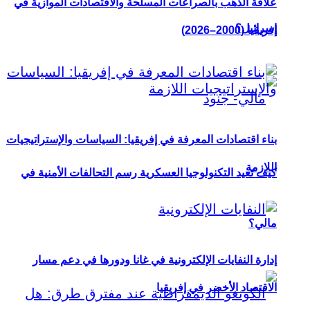
علاقة الذهب بالصراعات المسلحة والاقتصادات الموازية في
إسرائيل؟
إفريقيا (2000–2026)
بناء اقتصادات المعرفة في إفريقيا: السياسات والإستراتيجيات
اللازمة
كيف تعيد التكنولوجيا العسكرية رسم التحالفات الأمنية في
مالي؟
إدارة النفايات الإلكترونية في غانا ودورها في دعم مسار
الاقتصاد الأخضر في إفريقيا