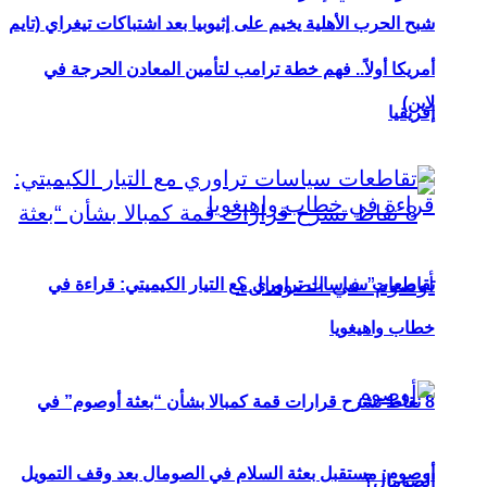
شبح الحرب الأهلية يخيم على إثيوبيا بعد اشتباكات تيغراي (تايم
أمريكا أولاً.. فهم خطة ترامب لتأمين المعادن الحرجة في
لاين)
إفريقيا
تقاطعات سياسات تراوري مع التيار الكيميتي: قراءة في
خطاب واهيغويا
8 نقاط تشرح قرارات قمة كمبالا بشأن “بعثة أوصوم” في
أوصوم: مستقبل بعثة السلام في الصومال بعد وقف التمويل
الصومال؟