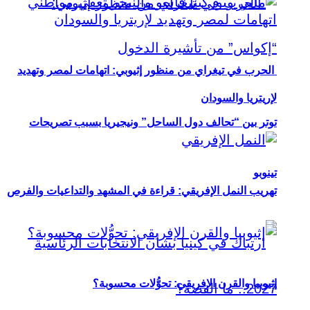
الحرب في تيغراي من منظور إثيوبي: اتهامات لمصر وتهديد
لإريتريا والسودان
توتر بين “تحالف دول الساحل” ونيجيريا بسبب تصريحات
تينوبو
تهريب النمل الإفريقي: قراءة في المشهد والتداعيات والفرص
إثيوبيا والقرن الإفريقي: تحوُّلات محسوبة؟