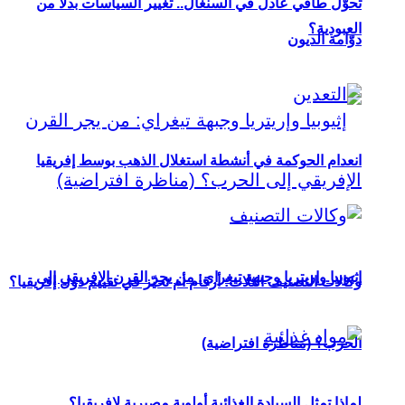
تحوُّل طاقي عادل في السنغال.. تغيير السياسات بدلاً من
العبودية؟
دوّامة الديون
انعدام الحوكمة في أنشطة استغلال الذهب بوسط إفريقيا
إثيوبيا وإريتريا وجبهة تيغراي: من يجر القرن الإفريقي إلى
وكالات التصنيف الثلاث: أرقام أم تحيّز في تقييم دول إفريقيا؟
الحرب؟ (مناظرة افتراضية)
لماذا تمثل السيادة الغذائية أولوية مصيرية لإفريقيا؟