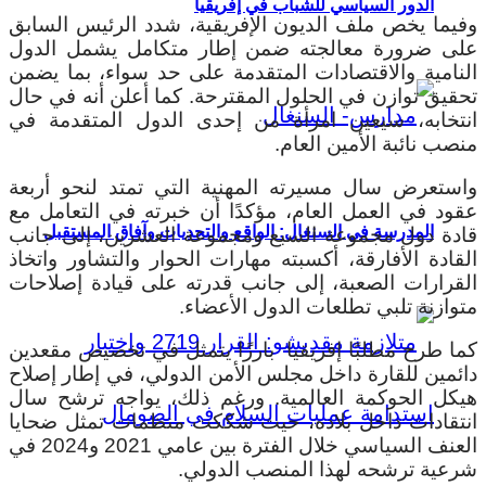
الدور السياسي للشباب في إفريقيا
وفيما يخص ملف الديون الإفريقية، شدد الرئيس السابق
على ضرورة معالجته ضمن إطار متكامل يشمل الدول
النامية والاقتصادات المتقدمة على حد سواء، بما يضمن
تحقيق توازن في الحلول المقترحة. كما أعلن أنه في حال
انتخابه، سيعين امرأة من إحدى الدول المتقدمة في
منصب نائبة الأمين العام.
واستعرض سال مسيرته المهنية التي تمتد لنحو أربعة
عقود في العمل العام، مؤكدًا أن خبرته في التعامل مع
المدرسة في السنغال: الواقع والتحديات وآفاق المستقبل
قادة دول مجموعة السبع ومجموعة العشرين، إلى جانب
القادة الأفارقة، أكسبته مهارات الحوار والتشاور واتخاذ
القرارات الصعبة، إلى جانب قدرته على قيادة إصلاحات
متوازنة تلبي تطلعات الدول الأعضاء.
كما طرح مطلبًا إفريقيا بارزًا يتمثل في تخصيص مقعدين
دائمين للقارة داخل مجلس الأمن الدولي، في إطار إصلاح
هيكل الحوكمة العالمية.
ورغم ذلك، يواجه ترشح سال
انتقادات داخل بلاده، حيث شككت منظمات تمثل ضحايا
العنف السياسي خلال الفترة بين عامي 2021 و2024 في
شرعية ترشحه لهذا المنصب الدولي.