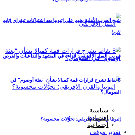
شبح الحرب الأهلية يخيم على إثيوبيا بعد اشتباكات تيغراي (تايم
لاين)
تهريب النمل الإفريقي: قراءة في المشهد والتداعيات والفرص
8 نقاط تشرح قرارات قمة كمبالا بشأن “بعثة أوصوم” في
الصومال؟
سياسية
اقتصادية
إثيوبيا والقرن الإفريقي: تحوُّلات محسوبة؟
اجتماعية
تقدير موقف