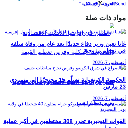
Share
Tweet
Send
العربية والإسلامية”
مواد ذات صلة
غانا تعين وزير دفاع جديدًا بعد عام من وفاة سلفه
في تحطم مروحية
أغسطس 7, 2026
الحكومة الكونغولية تسلّم 15 محتجزًا إلى متمردي
القطن في إفريقيا: الأهمية الاقتصادية والتحديات الهيكلية
23 مارس
أغسطس 7, 2026
وفرص تعظيم القيمة
القوات النيجيرية تحرر 308 مختطفين في أكبر عملية
من نوعها