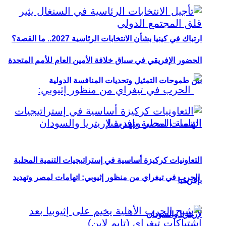
ارتباك في كينيا بشأن الانتخابات الرئاسية 2027.. ما القصة؟
الحضور الإفريقي في سباق خلافة الأمين العام للأمم المتحدة
بين طموحات التمثيل وتحديات المنافسة الدولية
التعاونيات كركيزة أساسية في إستراتيجيات التنمية المحلية
الحرب في تيغراي من منظور إثيوبي: اتهامات لمصر وتهديد
بإفريقيا
لإريتريا والسودان