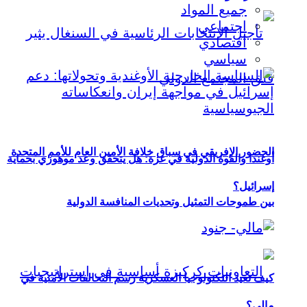
جميع المواد
اجتماعي
اقتصادي
سياسي
الحضور الإفريقي في سباق خلافة الأمين العام للأمم المتحدة
أوغندا والقوة الدولية في غزة: هل يتحقق وعد موهوزي بحماية
إسرائيل؟
بين طموحات التمثيل وتحديات المنافسة الدولية
كيف تعيد التكنولوجيا العسكرية رسم التحالفات الأمنية في
مالي؟