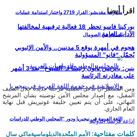
اقرأ أيضا
متلازمة مقديشو: القرار 2719 واختبار استدامة عمليات
بوركينا فاسو تحظر 18 فعالية ترفيهية لمخالفتها
الآداب العامة
السلام في الصومال
هجوم في أمهرة يوقع 5 مدنيين.. والأمن الإثيوبي
يُحمّل “فانو” المسؤولية
بنين: باتريس تالون رئيسًا لـ”الشيوخ” بعد 3 أشهر
على مغادرته الرئاسة
ومن المنتظر أن تدخل العملية مرحلة جديدة خلال الصيف
المقبل، مع إصدار مجلس الأمن توصيته بشأن المرشح
النهائي، على أن يتم تعيين خليفة غوتيريش قبل نهاية
العام الجاري.
اللغة العربية في نيجيريا ودور “المجلس الوطني للدراسات
إذاعة فرنسا الدولية
كلمات مفتاحية:
الأمم المتّحدة
الدبلوماسية
ماكي سال