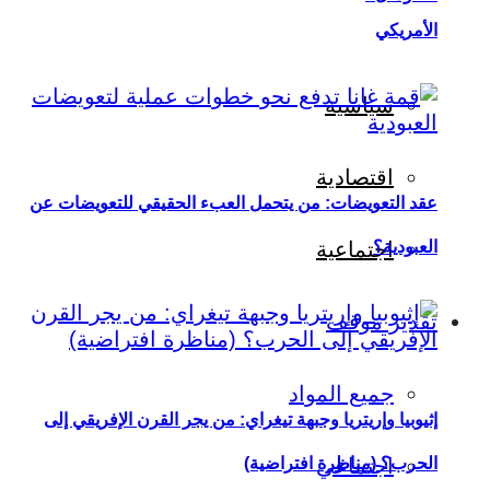
الأمريكي
سياسية
اقتصادية
عقد التعويضات: من يتحمل العبء الحقيقي للتعويضات عن
العبودية؟
اجتماعية
تقدير موقف
جميع المواد
إثيوبيا وإريتريا وجبهة تيغراي: من يجر القرن الإفريقي إلى
اجتماعي
الحرب؟ (مناظرة افتراضية)