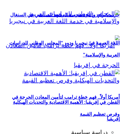
حزب كيراي وإعادة هندسة المشهد السياسي في السنغال
اللغة العربية في نيجيريا ودور “المجلس الوطني للدراسات
العربية والإسلامية”
أمريكا أولاً.. فهم خطة ترامب لتأمين المعادن الحرجة في
القطن في إفريقيا: الأهمية الاقتصادية والتحديات الهيكلية
وفرص تعظيم القيمة
إفريقيا
دراسة سياسية