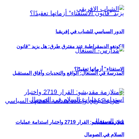
الدور السياسي للشباب في إفريقيا
الكونغو الديمقراطية عند مفترق طرق: هل يزيد “قانون
الاستفتاء” أزماتها تعقيدًا؟
المدرسة في السنغال: الواقع والتحديات وآفاق المستقبل
متلازمة مقديشو: القرار 2719 واختبار استدامة عمليات
السلام في الصومال