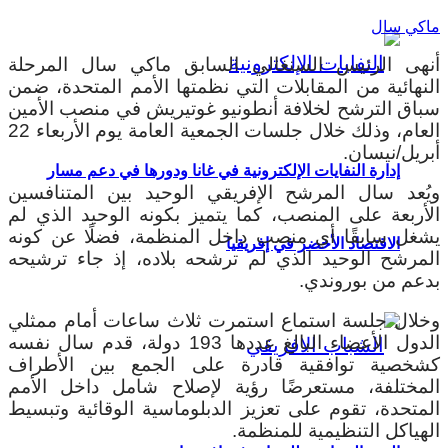
ماكي سال
أنهى الرئيس السنغالي السابق ماكي سال المرحلة
النهائية من المقابلات التي نظمتها الأمم المتحدة، ضمن
سباق الترشح لخلافة أنطونيو غوتيريش في منصب الأمين
العام، وذلك خلال جلسات الجمعية العامة يوم الأربعاء 22
أبريل/نيسان.
إدارة النفايات الإلكترونية في غانا ودورها في دعم مسار
ويُعد سال المرشح الإفريقي الوحيد بين المتنافسين
الأربعة على المنصب، كما يتميز بكونه الوحيد الذي لم
يشغل سابقًا أي منصب داخل المنظمة، فضلًا عن كونه
الاقتصاد الأخضر في إفريقيا
المرشح الوحيد الذي لم ترشحه بلاده، إذ جاء ترشيحه
بدعم من بوروندي.
وخلال جلسة استماع استمرت ثلاث ساعات أمام ممثلي
الدول الأعضاء البالغ عددها 193 دولة، قدم سال نفسه
كشخصية توافقية قادرة على الجمع بين الأطراف
المختلفة، مستعرضًا رؤية لإصلاح شامل داخل الأمم
المتحدة، تقوم على تعزيز الدبلوماسية الوقائية وتبسيط
الهياكل التنظيمية للمنظمة.