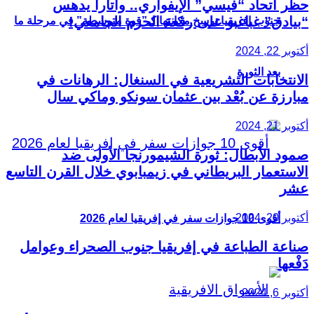
حظر اتحاد “فيسي” الإيفواري.. واتارا يدهس
“بيادق” غباغبو على رقعة الحرم الجامعي!
جنوب إفريقيا ترسخ مكانتها كـ”قوة متوسطة” في مرحلة ما
أكتوبر 22, 2024
بعد الثورة
الانتخابات التشريعية في السنغال: الرهانات في
مبارزة عن بُعْد بين عثمان سونكو وماكي سال
أكتوبر 21, 2024
صمود الأبطال: ثورة الشيمورنجا الأولى ضد
الاستعمار البريطاني في زيمبابوي خلال القرن التاسع
عشر
أكتوبر 20, 2024
أقوى 10 جوازات سفر في إفريقيا لعام 2026
صناعة الطباعة في إفريقيا جنوب الصحراء وعوامل
دَفْعها
أكتوبر 6, 2024