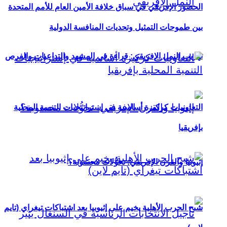
الحضور الإفريقي في سباق خلافة الأمين العام للأمم المتحدة
بين طموحات التمثيل وتحديات المنافسة الدولية
تهريب النمل الإفريقي: قراءة في المشهد والتداعيات والفرص
التعاونيات كركيزة أساسية في إستراتيجيات التنمية المحلية
بإفريقيا
إثيوبيا والقرن الإفريقي: تحوُّلات محسوبة؟
شبح الحرب الأهلية يخيم على إثيوبيا بعد اشتباكات تيغراي (تايم