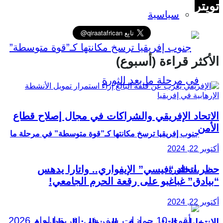
تويتر
سياسية
الأكثر قراءة (أسبوع)
الاتحاد الإفريقي والشراكات في مجال إصلاح قطاع
الأمن
جنوب إفريقيا ترسخ مكانتها كـ”قوة متوسطة” في مرحلة ما
أكتوبر 22, 2024
حظر اتحاد “فيسي” الإيفواري.. واتارا يدهس
بعد الثورة
“بيادق” غباغبو على رقعة الحرم الجامعي!
أكتوبر 22, 2024
الانتخابات التشريعية في السنغال: الرهانات في