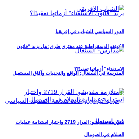
الدور السياسي للشباب في إفريقيا
الكونغو الديمقراطية عند مفترق طرق: هل يزيد “قانون
الاستفتاء” أزماتها تعقيدًا؟
المدرسة في السنغال: الواقع والتحديات وآفاق المستقبل
متلازمة مقديشو: القرار 2719 واختبار استدامة عمليات
السلام في الصومال