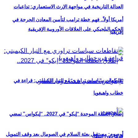
العدالة التاريخية في مواجهة الإرث الاستعماري: تداعيات
أمريكا أولاً.. فهم خطة ترامب لتأمين المعادن الحرجة في
الحكم البلجيكي على العلاقات الأوروبية الإفريقية
إفريقيا
تقاطعات سياسات تراوري مع التيار الكيميتي: قراءة في
خطاب واهيغويا
إطلاق العملة الموحدة “إيكو” في 2027.. “إيكواس” تمضي
أوصوم: مستقبل بعثة السلام في الصومال بعد وقف التمويل
قدمًا دون انتظار