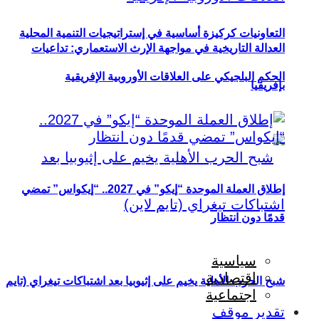
التعاونيات كركيزة أساسية في إستراتيجيات التنمية المحلية
العدالة التاريخية في مواجهة الإرث الاستعماري: تداعيات
الحكم البلجيكي على العلاقات الأوروبية الإفريقية
بإفريقيا
إطلاق العملة الموحدة “إيكو” في 2027.. “إيكواس” تمضي
قدمًا دون انتظار
سياسية
اقتصادية
شبح الحرب الأهلية يخيم على إثيوبيا بعد اشتباكات تيغراي (تايم
اجتماعية
تقدير موقف