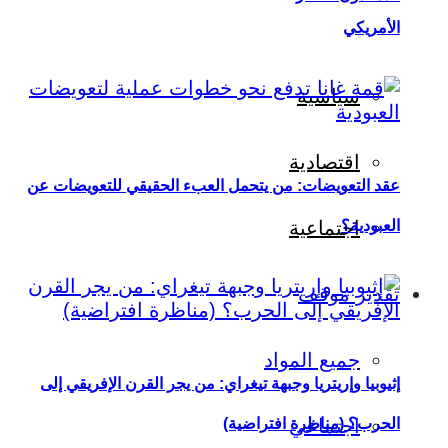
الأمريكي
سياسية
اقتصادية
عقد التعويضات: من يتحمل العبء الحقيقي للتعويضات عن
العبودية؟
اجتماعية
تقدير موقف
جميع المواد
إثيوبيا وإريتريا وجبهة تيغراي: من يجر القرن الإفريقي إلى
اجتماعي
الحرب؟ (مناظرة افتراضية)