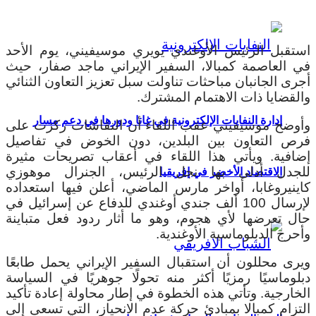
استقبل الرئيس الأوغندي يويري موسيفيني، يوم الأحد
في العاصمة كمبالا، السفير الإيراني ماجد صفار، حيث
أجرى الجانبان مباحثات تناولت سبل تعزيز التعاون الثنائي
والقضايا ذات الاهتمام المشترك.
إدارة النفايات الإلكترونية في غانا ودورها في دعم مسار
وأوضح موسيفيني عقب اللقاء أن النقاشات ركزت على
فرص التعاون بين البلدين، دون الخوض في تفاصيل
إضافية.
ويأتي هذا اللقاء في أعقاب تصريحات مثيرة
للجدل أدلى بها نجل الرئيس، الجنرال موهوزي
الاقتصاد الأخضر في إفريقيا
كاينيروغابا، أواخر مارس الماضي، أعلن فيها استعداده
لإرسال 100 ألف جندي أوغندي للدفاع عن إسرائيل في
حال تعرضها لأي هجوم، وهو ما أثار ردود فعل متباينة
وأحرج الدبلوماسية الأوغندية.
ويرى محللون أن استقبال السفير الإيراني يحمل طابعًا
دبلوماسيًا رمزيًا أكثر منه تحولًا جوهريًا في السياسة
الخارجية.
وتأتي هذه الخطوة في إطار محاولة إعادة تأكيد
التزام كمبالا بمبادئ حركة عدم الانحياز، التي تسعى إلى