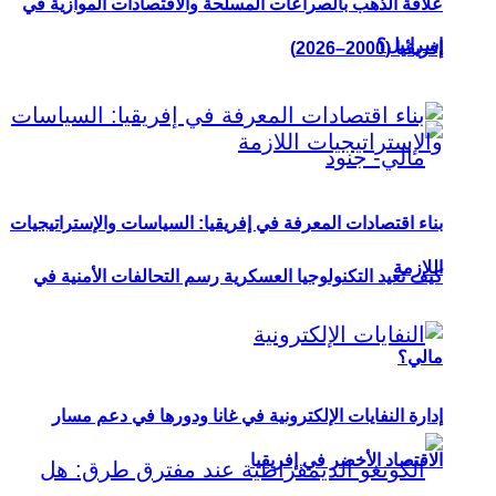
علاقة الذهب بالصراعات المسلحة والاقتصادات الموازية في
إسرائيل؟
إفريقيا (2000–2026)
بناء اقتصادات المعرفة في إفريقيا: السياسات والإستراتيجيات
اللازمة
كيف تعيد التكنولوجيا العسكرية رسم التحالفات الأمنية في
مالي؟
إدارة النفايات الإلكترونية في غانا ودورها في دعم مسار
الاقتصاد الأخضر في إفريقيا