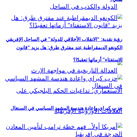
رؤية نقدية: “الانقلاب الأخلاقي للدولة” في الساحل الإفريقي
الكونغو الديمقراطية عند مفترق طرق: هل يزيد “قانون
الاستفتاء” أزماتها تعقيدًا؟
حزب كيراي وإعادة هندسة المشهد السياسي في السنغال