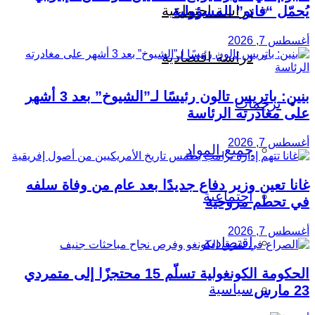
دراسة اجتماعية
يُحمّل “فانو” المسؤولية
أغسطس 7, 2026
دراسة اقتصادية
بنين: باتريس تالون رئيسًا لـ”الشيوخ” بعد 3 أشهر
ترجمات
على مغادرته الرئاسة
أغسطس 7, 2026
جميع المواد
غانا تعين وزير دفاع جديدًا بعد عام من وفاة سلفه
اجتماعية
في تحطم مروحية
أغسطس 7, 2026
اقتصادية
الحكومة الكونغولية تسلّم 15 محتجزًا إلى متمردي
سياسية
23 مارس