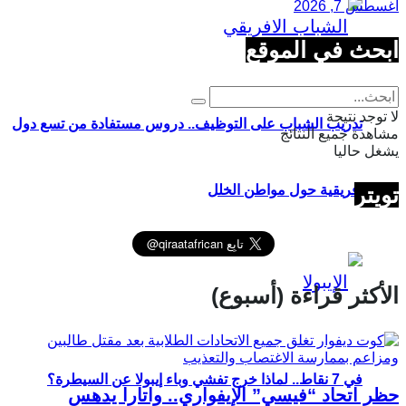
أغسطس 7, 2026
ابحث في الموقع
لا توجد نتيجة
تدريب الشباب على التوظيف.. دروس مستفادة من تسع دول
مشاهدة جميع النتائج
يشغل حاليا
تويتر
إفريقية حول مواطن الخلل
الأكثر قراءة (أسبوع)
في 7 نقاط.. لماذا خرج تفشي وباء إيبولا عن السيطرة؟
حظر اتحاد “فيسي” الإيفواري.. واتارا يدهس