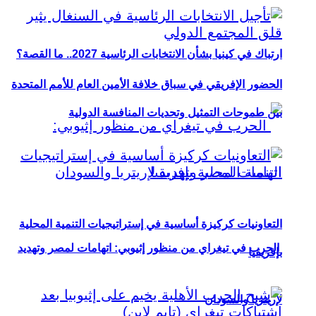
ارتباك في كينيا بشأن الانتخابات الرئاسية 2027.. ما القصة؟
الحضور الإفريقي في سباق خلافة الأمين العام للأمم المتحدة
بين طموحات التمثيل وتحديات المنافسة الدولية
التعاونيات كركيزة أساسية في إستراتيجيات التنمية المحلية
الحرب في تيغراي من منظور إثيوبي: اتهامات لمصر وتهديد
بإفريقيا
لإريتريا والسودان