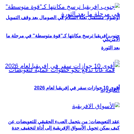
أوصوم: مستقبل بعثة السلام في الصومال بعد وقف التمويل
جنوب إفريقيا ترسخ مكانتها كـ”قوة متوسطة” في مرحلة ما
الأمريكي
بعد الثورة
أقوى 10 جوازات سفر في إفريقيا لعام 2026
عقد التعويضات: من يتحمل العبء الحقيقي للتعويضات عن
كيف يمكن تحويل الأسواق الإفريقية إلى أداة لتخفيف حدة