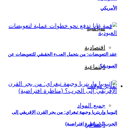
الأمريكي
سياسية
اقتصادية
عقد التعويضات: من يتحمل العبء الحقيقي للتعويضات عن
العبودية؟
اجتماعية
تقدير موقف
جميع المواد
إثيوبيا وإريتريا وجبهة تيغراي: من يجر القرن الإفريقي إلى
اجتماعي
الحرب؟ (مناظرة افتراضية)