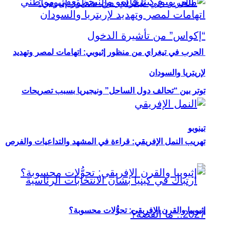
الحرب في تيغراي من منظور إثيوبي: اتهامات لمصر وتهديد
لإريتريا والسودان
توتر بين “تحالف دول الساحل” ونيجيريا بسبب تصريحات
تينوبو
تهريب النمل الإفريقي: قراءة في المشهد والتداعيات والفرص
إثيوبيا والقرن الإفريقي: تحوُّلات محسوبة؟