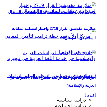
حزب كيراي وإعادة هندسة المشهد السياسي في السنغال
متلازمة مقديشو: القرار 2719 واختبار استدامة عمليات
السلام في الصومال
اللغة العربية في نيجيريا ودور “المجلس الوطني للدراسات
أمريكا أولاً.. فهم خطة ترامب لتأمين المعادن الحرجة في
العربية والإسلامية”
إفريقيا
دراسة سياسية
دراسة اجتماعية