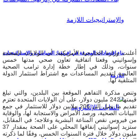
أعلنت وزارة الخارجية الأمريكية، أن الولايات المتحدة
بناء اقتصادات المعرفة في إفريقيا: السياسات والإستراتيجيات
وإسواتيني وقعتا اتفاقية تعاون صحي مدتها خمس
سنوات، وذلك في إطار خطة إدارة ترامب الصحية
العالمية لتقديم المساعدات مع اشتراط استثمار الدولة
اللازمة
المتلقية لها.
وتنص مذكرة التفاهم الموقعة بين البلدين، والتي تبلغ
قيمتها 242 مليون دولار، على أن الولايات المتحدة تعتزم
تقديم ما يصل إلى 205 ملايين دولار للاستثمار في جمع
البيانات الصحية، ورصد الأمراض والاستجابة لها، والوقاية
من فيروس نقص المناعة البشرية وعلاجه؛ في المقابل،
ستزيد إسواتيني إنفاقها المحلي على الصحة بمقدار 37
مليون دولار خلال فترة السنوات الخمس، وفقًا لما ذكرته