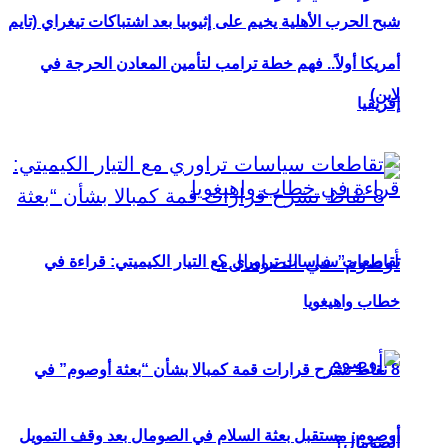
شبح الحرب الأهلية يخيم على إثيوبيا بعد اشتباكات تيغراي (تايم
أمريكا أولاً.. فهم خطة ترامب لتأمين المعادن الحرجة في
لاين)
إفريقيا
تقاطعات سياسات تراوري مع التيار الكيميتي: قراءة في
خطاب واهيغويا
8 نقاط تشرح قرارات قمة كمبالا بشأن “بعثة أوصوم” في
أوصوم: مستقبل بعثة السلام في الصومال بعد وقف التمويل
الصومال؟