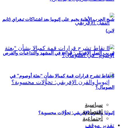
شبح الحرب الأهلية يخيم على إثيوبيا بعد اشتباكات تيغراي (تايم
لاين)
تهريب النمل الإفريقي: قراءة في المشهد والتداعيات والفرص
8 نقاط تشرح قرارات قمة كمبالا بشأن “بعثة أوصوم” في
الصومال؟
سياسية
اقتصادية
إثيوبيا والقرن الإفريقي: تحوُّلات محسوبة؟
اجتماعية
تقدير موقف