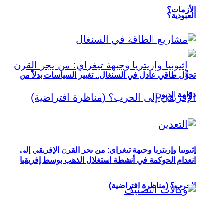
الأزمات؟
العبودية؟
تحوُّل طاقي عادل في السنغال.. تغيير السياسات بدلاً من
دوّامة الديون
إثيوبيا وإريتريا وجبهة تيغراي: من يجر القرن الإفريقي إلى
انعدام الحوكمة في أنشطة استغلال الذهب بوسط إفريقيا
الحرب؟ (مناظرة افتراضية)