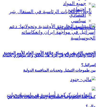
جميع المواد
اجتماعي
اقتصادي
سياسي
الحضور الإفريقي في سباق خلافة الأمين العام للأمم المتحدة
أوغندا والقوة الدولية في غزة: هل يتحقق وعد موهوزي بحماية
إسرائيل؟
بين طموحات التمثيل وتحديات المنافسة الدولية
كيف تعيد التكنولوجيا العسكرية رسم التحالفات الأمنية في
مالي؟