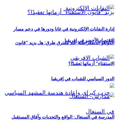
إدارة النفايات الإلكترونية في غانا ودورها في دعم مسار
الاقتصاد الأخضر في إفريقيا
الكونغو الديمقراطية عند مفترق طرق: هل يزيد “قانون
الاستفتاء” أزماتها تعقيدًا؟
الدور السياسي للشباب في إفريقيا
المدرسة في السنغال: الواقع والتحديات وآفاق المستقبل