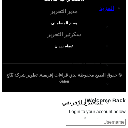
المزيد
مدير التحرير
بسام المسلماني
إفريقيا في المؤشرات
سكرتير التحرير
الحالة الدينية
عصام زيدان
الملف الإفريقي
© حقوق الطبع محفوظة لدي
قراءات إفريقية
. تطوير شركة
بُنّاج
ميديا
.
الصحافة الإفريقية
Welcome Back!
المجتمع الإفريقي
Login to your account below
ثقافة وأدب