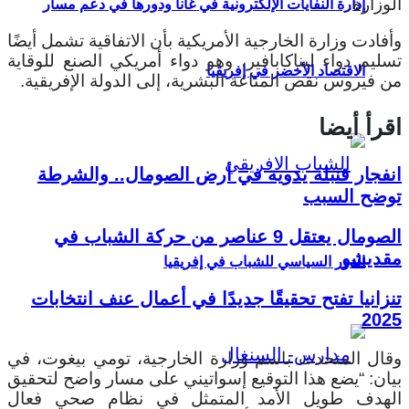
الوزارة.
إدارة النفايات الإلكترونية في غانا ودورها في دعم مسار
وأفادت وزارة الخارجية الأمريكية بأن الاتفاقية تشمل أيضًا
تسليم دواء ليناكابافير، وهو دواء أمريكي الصنع للوقاية
الاقتصاد الأخضر في إفريقيا
من فيروس نقص المناعة البشرية، إلى الدولة الإفريقية.
اقرأ أيضا
انفجار قنبلة يدوية في أرض الصومال.. والشرطة
توضح السبب
الصومال يعتقل 9 عناصر من حركة الشباب في
مقديشو
الدور السياسي للشباب في إفريقيا
تنزانيا تفتح تحقيقًا جديدًا في أعمال عنف انتخابات
2025
وقال المتحدث باسم وزارة الخارجية، تومي بيغوت، في
بيان: “يضع هذا التوقيع إسواتيني على مسار واضح لتحقيق
الهدف طويل الأمد المتمثل في نظام صحي فعال