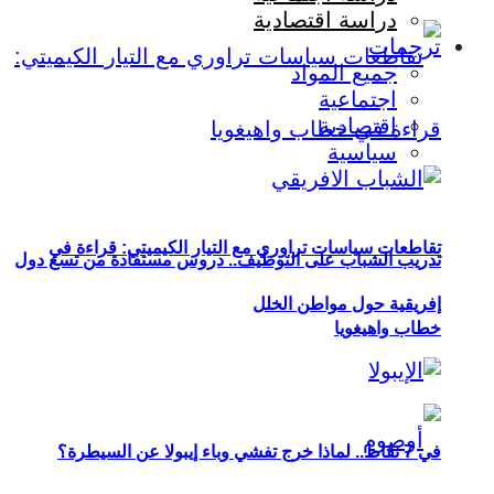
دراسة اقتصادية
ترجمات
جميع المواد
اجتماعية
اقتصادية
سياسية
تقاطعات سياسات تراوري مع التيار الكيميتي: قراءة في
تدريب الشباب على التوظيف.. دروس مستفادة من تسع دول
إفريقية حول مواطن الخلل
خطاب واهيغويا
في 7 نقاط.. لماذا خرج تفشي وباء إيبولا عن السيطرة؟