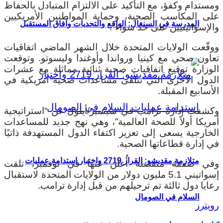
ومستدام وكفؤ، مع التأكيد على الالتزام المتبادل بالحفاظ
على المكاسب الصحية، وحماية المواطنين الأمريكيين
المدرسة في السنغال: الواقع والتحديات وآفاق المستقبل
والإسواتينيين على حد سواء”.
ووقّعت الولايات المتحدة خلال الشهر الماضي اتفاقيات
تعاون صحي مع كينيا ورواندا وأوغندا وليسوتو. وتوقعت
الوزارة توقيع اتفاقيات صحية ثنائية مماثلة مع عشرات
الدول الأخرى التي تتلقى مساعدات صحية أمريكية في
الأسابيع المقبلة.
وكشفت إدارة ترامب في سبتمبر/أيلول عن “استراتيجية
أمريكا أولاً للصحة العالمية”، وهي نهج جديد للمساعدات
الخارجية يسعى إلى تعزيز اكتفاء الدول المستهدفة ذاتيًا
في إدارة قطاعاتها الصحية.
متلازمة مقديشو: القرار 2719 واختبار استدامة عمليات
وفي صفقة منفصلة أُعلن عنها في نوفمبر، تلقت
إسواتيني 5.1 مليون دولار من الولايات المتحدة لاستقبال
رعايا دول ثالثة تم ترحيلهم من قبل إدارة ترامب.
السلام في الصومال
رويترز