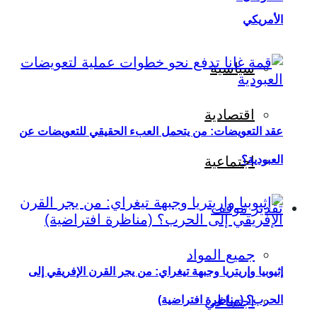
الأمريكي
سياسية
اقتصادية
عقد التعويضات: من يتحمل العبء الحقيقي للتعويضات عن
العبودية؟
اجتماعية
تقدير موقف
جميع المواد
إثيوبيا وإريتريا وجبهة تيغراي: من يجر القرن الإفريقي إلى
اجتماعي
الحرب؟ (مناظرة افتراضية)