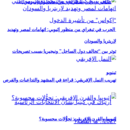
الحرب في تيغراي من منظور إثيوبي: اتهامات لمصر وتهديد
لإريتريا والسودان
توتر بين “تحالف دول الساحل” ونيجيريا بسبب تصريحات
تينوبو
تهريب النمل الإفريقي: قراءة في المشهد والتداعيات والفرص
إثيوبيا والقرن الإفريقي: تحوُّلات محسوبة؟