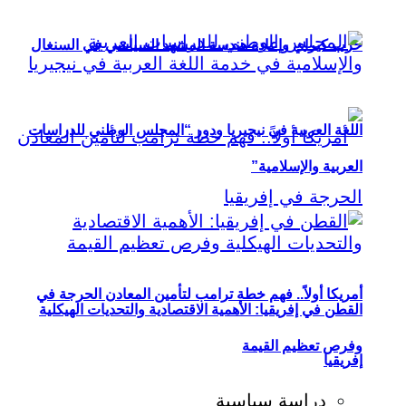
حزب كيراي وإعادة هندسة المشهد السياسي في السنغال
اللغة العربية في نيجيريا ودور “المجلس الوطني للدراسات
العربية والإسلامية”
أمريكا أولاً.. فهم خطة ترامب لتأمين المعادن الحرجة في
القطن في إفريقيا: الأهمية الاقتصادية والتحديات الهيكلية
وفرص تعظيم القيمة
إفريقيا
دراسة سياسية