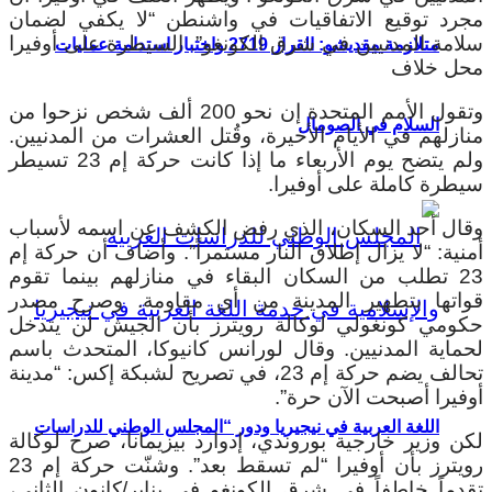
مجرد توقيع الاتفاقيات في واشنطن “لا يكفي لضمان
سلامة المدنيين في شرق الكونغو”. السيطرة على أوفيرا
متلازمة مقديشو: القرار 2719 واختبار استدامة عمليات
محل خلاف
وتقول الأمم المتحدة إن نحو 200 ألف شخص نزحوا من
السلام في الصومال
منازلهم في الأيام الأخيرة، وقُتل العشرات من المدنيين.
ولم يتضح يوم الأربعاء ما إذا كانت حركة إم 23 تسيطر
سيطرة كاملة على أوفيرا.
وقال أحد السكان، الذي رفض الكشف عن اسمه لأسباب
أمنية: “لا يزال إطلاق النار مستمراً”. وأضاف أن حركة إم
23 تطلب من السكان البقاء في منازلهم بينما تقوم
قواتها بتطهير المدينة من أي مقاومة. وصرح مصدر
حكومي كونغولي لوكالة رويترز بأن الجيش لن يتدخل
لحماية المدنيين.
وقال لورانس كانيوكا، المتحدث باسم
تحالف يضم حركة إم 23، في تصريح لشبكة إكس: “مدينة
أوفيرا أصبحت الآن حرة”.
اللغة العربية في نيجيريا ودور “المجلس الوطني للدراسات
لكن وزير خارجية بوروندي، إدوارد بيزيمانا، صرح لوكالة
رويترز بأن أوفيرا “لم تسقط بعد”. و
شنّت حركة إم 23
تقدماً خاطفاً في شرق الكونغو في يناير/كانون الثاني،