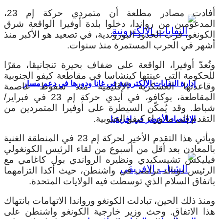
أفادت مصادر مطلعة أن متمردي حركة إم 23،
المدعومين من رواندا، دخلوا بلدة أوفيرا الواقعة شرق
الكونغو، قرب الحدود البوروندية، في تصعيد هو الأكبر منذ
أشهر في الحرب المستمرة منذ سنوات.
وتُعدّ أوفيرا، الواقعة على ضفاف بحيرة تنجانيقا، مقرًا
للحكومة التي عينتها كينشاسا في مقاطعة كيفو الجنوبية
إدارة النفايات الإلكترونية في غانا ودورها في دعم مسار
وقاعدتها العسكرية الإقليمية منذ سقوط عاصمة
المقاطعة، بوكافو، في أيدي حركة إم 23 في فبراير/
شباط. وقد يُمكّن السيطرة على أوفيرا المتمردين من
التقدم إلى ما وراء كيفو الجنوبية.
الاقتصاد الأخضر في إفريقيا
ويأتي هذا التقدم الأخير لحركة إم 23 في المنطقة الغنية
بالمعادن بعد أقل من أسبوع من لقاء الرئيس الكونغولي
فيليكس تشيسكيدي ونظيره الرواندي بول كاغامي مع
الرئيس دونالد ترامب في واشنطن، حيث أكدا التزامهما
باتفاق السلام الذي توسطت فيه الولايات المتحدة.
ومنذ ذلك الحين، تبادلت الكونغو ورواندا الاتهامات بانتهاك
هذا الاتفاق. وحث وزير خارجية الكونغو واشنطن على