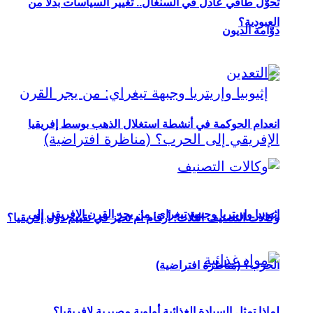
تحوُّل طاقي عادل في السنغال.. تغيير السياسات بدلاً من
العبودية؟
دوّامة الديون
انعدام الحوكمة في أنشطة استغلال الذهب بوسط إفريقيا
إثيوبيا وإريتريا وجبهة تيغراي: من يجر القرن الإفريقي إلى
وكالات التصنيف الثلاث: أرقام أم تحيّز في تقييم دول إفريقيا؟
الحرب؟ (مناظرة افتراضية)
لماذا تمثل السيادة الغذائية أولوية مصيرية لإفريقيا؟