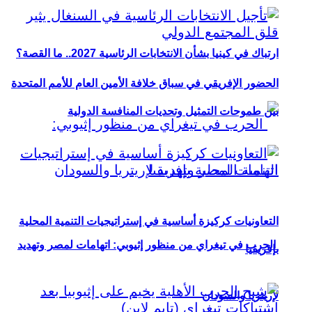
ارتباك في كينيا بشأن الانتخابات الرئاسية 2027.. ما القصة؟
الحضور الإفريقي في سباق خلافة الأمين العام للأمم المتحدة
بين طموحات التمثيل وتحديات المنافسة الدولية
التعاونيات كركيزة أساسية في إستراتيجيات التنمية المحلية
الحرب في تيغراي من منظور إثيوبي: اتهامات لمصر وتهديد
بإفريقيا
لإريتريا والسودان