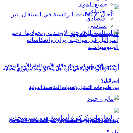
جميع المواد
اجتماعي
اقتصادي
سياسي
الحضور الإفريقي في سباق خلافة الأمين العام للأمم المتحدة
أوغندا والقوة الدولية في غزة: هل يتحقق وعد موهوزي بحماية
إسرائيل؟
بين طموحات التمثيل وتحديات المنافسة الدولية
كيف تعيد التكنولوجيا العسكرية رسم التحالفات الأمنية في
مالي؟