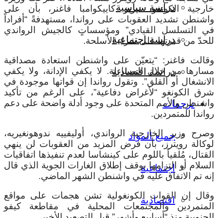
دراسة سياسية
خارجية الكونغو، تيريز كاييكوامبا فاغنر، بأن على
واشنطن تشديد العقوبات على رواندا، مستهدفةً “أفراداً
في التسلسل القيادي” ومؤسساتٍ كالجيش الرواندي
دراسة اجتماعية
للحدّ من قدرتها على شراء الأسلحة.
وقالت فاغنر: “يتعيّن على واشنطن استعادة مصداقية
مسارها من خلال المساءلة. لا يكفي الإدانة، ولا يكفي
دراسة اقتصادية
الانشغال أو القلق”.
وتقول رواندا إن قواتها موجودة في
شرق الكونغو “لأغراض دفاعية”، على الرغم من تأكيد
واشنطن والأمم المتحدة على وجود أدلة واضحة على دعم
ترجمات
رواندا للمتمردين.
وصرح وزير الخارجية الرواندي، أوليفييه ندوهونغيريه،
جميع المواد
لوكالة رويترز، بأن فرض المزيد من العقوبات لن ينهي
القتال، مُلقياً باللوم على كينشاسا لعدم تنفيذها اتفاقيات
السلام أو التزامها بوقف إطلاق الغارات الجوية الذي قال
اجتماعية
إنه تم الاتفاق عليه في واشنطن الشهر الماضي.
وقال إن القوات الكونغولية تشن هجمات على مواقع
اقتصادية
المتمردين والمجتمعات المحلية في مقاطعة كيفو
الجنوبية منذ “أسابيع وأشهر” قبل التصعيد الأخير.