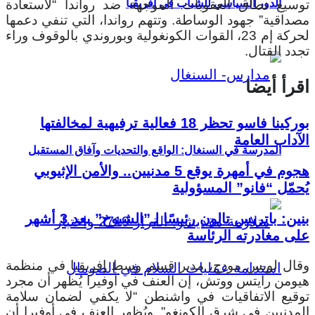
توسيع نطاق العقوبات الموجهة ضد رواندا “لاستعادة
الدور السياسي للشباب في إفريقيا
مصداقية” جهود الوساطة. وتتهم رواندا، التي تنفي دعمها
لحركة إم 23، القوات الكونغولية وبوروندي بالوقوف وراء
تجدد القتال.
اقرأ أيضا
بوركينا فاسو تحظر 18 فعالية ترفيهية لمخالفتها
الآداب العامة
المدرسة في السنغال: الواقع والتحديات وآفاق المستقبل
هجوم في أمهرة يوقع 5 مدنيين.. والأمن الإثيوبي
يُحمّل “فانو” المسؤولية
بنين: باتريس تالون رئيسًا لـ”الشيوخ” بعد 3 أشهر
على مغادرته الرئاسة
وقال لويس مودج، مدير قسم وسط إفريقيا في منظمة
هيومن رايتس ووتش، إن العنف في أوفيرا يُظهر أن مجرد
توقيع الاتفاقيات في واشنطن “لا يكفي لضمان سلامة
المدنيين في شرق الكونغو”. ويُظهر العنف في أوفيرا أن