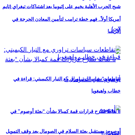
شبح الحرب الأهلية يخيم على إثيوبيا بعد اشتباكات تيغراي (تايم
أمريكا أولاً.. فهم خطة ترامب لتأمين المعادن الحرجة في
لاين)
إفريقيا
تقاطعات سياسات تراوري مع التيار الكيميتي: قراءة في
خطاب واهيغويا
8 نقاط تشرح قرارات قمة كمبالا بشأن “بعثة أوصوم” في
أوصوم: مستقبل بعثة السلام في الصومال بعد وقف التمويل
الصومال؟