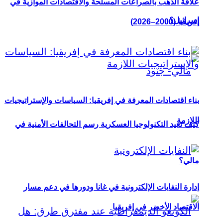
علاقة الذهب بالصراعات المسلحة والاقتصادات الموازية في
إسرائيل؟
إفريقيا (2000–2026)
بناء اقتصادات المعرفة في إفريقيا: السياسات والإستراتيجيات
اللازمة
كيف تعيد التكنولوجيا العسكرية رسم التحالفات الأمنية في
مالي؟
إدارة النفايات الإلكترونية في غانا ودورها في دعم مسار
الاقتصاد الأخضر في إفريقيا