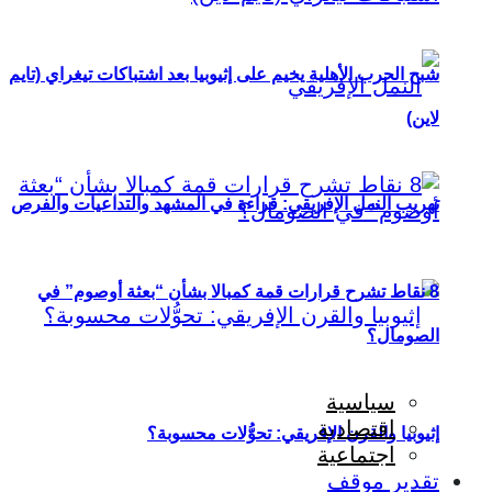
شبح الحرب الأهلية يخيم على إثيوبيا بعد اشتباكات تيغراي (تايم
لاين)
تهريب النمل الإفريقي: قراءة في المشهد والتداعيات والفرص
8 نقاط تشرح قرارات قمة كمبالا بشأن “بعثة أوصوم” في
الصومال؟
سياسية
اقتصادية
إثيوبيا والقرن الإفريقي: تحوُّلات محسوبة؟
اجتماعية
تقدير موقف