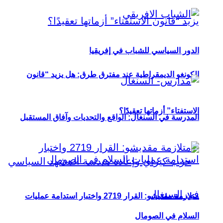
الدور السياسي للشباب في إفريقيا
الكونغو الديمقراطية عند مفترق طرق: هل يزيد “قانون
الاستفتاء” أزماتها تعقيدًا؟
المدرسة في السنغال: الواقع والتحديات وآفاق المستقبل
متلازمة مقديشو: القرار 2719 واختبار استدامة عمليات
السلام في الصومال