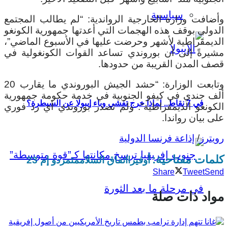
سياسية
وأضافت وزارة الخارجية الرواندية: “لم يطالب المجتمع
الدولي بوقف هذه الهجمات التي أعدتها جمهورية الكونغو
الديمقراطية لأشهر وحرضت عليها في الأسبوع الماضي”،
مشيرةً إلى أن بوروندي تساعد القوات الكونغولية في
قصف المدن القريبة من حدودها.
وتابعت الوزارة: “حشد الجيش البوروندي ما يقارب 20
ألف جندي في كيفو الجنوبية في خدمة حكومة جمهورية
في 7 نقاط.. لماذا خرج تفشي وباء إيبولا عن السيطرة؟
الكونغو الديمقراطية”. ولم تصدر بوروندي أي رد فوري
على بيان رواندا.
رويترز
/
إذاعة فرنسا الدولية
كلمات مفتاحية:
أوفيرا
اتفاق السلام
متمردو إم 23
Share
Tweet
Send
مواد ذات صلة