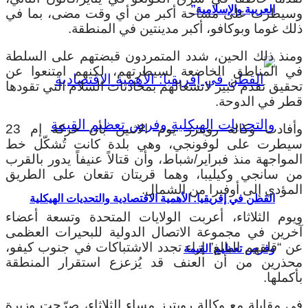
العربية والإسلامية”
وسيطرت على مساحة أكبر من أي وقت مضى، بما في
ذلك غوما وبوكافو، أكبر مدينتين في المنطقة.
ومنذ ذلك الحين، شدد المتمردون قبضتهم على السلطة
في المناطق الخاضعة لسيطرتهم، لكنهم امتنعوا عن
تحقيق تقدم كبير لانشغالهم بمحادثات السلام التي تقودها
قطر في الدوحة.
وأفادت وكالة رويترز يوم الاثنين بأن حركة إم 23
سيطرت على لوفونجي، وهي بلدة كانت تُشكّل خط
المواجهة منذ فبراير/شباط، وأن قتالاً عنيفاً يدور بالقرب
من سانجي وكيليبا، وهما قريتان تقعان على الطريق
المؤدي إلى أوفيرا من الشمال.
القطن في إفريقيا: الأهمية الاقتصادية والتحديات الهيكلية
ويوم الثلاثاء، أعربت الولايات المتحدة وتسعة أعضاء
آخرين في مجموعة الاتصال الدولية للبحيرات العظمى
عن “قلقهم البالغ” إزاء تجدد الاشتباكات في جنوب كيفو،
وفرص تعظيم القيمة
محذرين من أن العنف قد يُزعزع استقرار المنطقة
بأكملها.
في مقابلة مع وكالة رويترز مساء الثلاثاء، صرّحت وزيرة