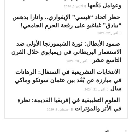
وعوامل دَفْعها
أكتوبر 6, 2024
حظر اتحاد “فيسي” الإيفواري.. واتارا يدهس
“بيادق” غباغبو على رقعة الحرم الجامعي!
أكتوبر 22, 2024
صمود الأبطال: ثورة الشيمورنجا الأولى ضد
الاستعمار البريطاني في زيمبابوي خلال القرن
التاسع عشر
أكتوبر 20, 2024
الانتخابات التشريعية في السنغال: الرهانات
في مبارزة عن بُعْد بين عثمان سونكو وماكي
سال
أكتوبر 21, 2024
العلوم التطبيقية في إفريقيا القديمة: نظرة
في الأثر والمؤثرات
أغسطس 3, 2026