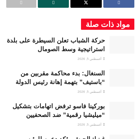
مواد ذات صلة
حركة الشباب تعلن السيطرة على بلدة
استراتيجية وسط الصومال
أغسطس 5, 2026
السنغال: بدء محاكمة مقربين من
“باستيف” بتهمة إهانة رئيس الدولة
أغسطس 5, 2026
بوركينا فاسو ترفض اتهامات بتشكيل
“ميليشيا رقمية” ضد الصحفيين
أغسطس 5, 2026
غينيا: الجيش يؤكد دعمه للرئيس