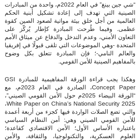
“شي جين بينغ” في العام 2022م، واحدة من المبادرات
الصينية التي تهدف إلى إعادة تشكيل أبنية الحكم
العالمية من أجل خلق بيئة مواتية لصعود الصين كقوة
عظمى. وفيما طُرحت المبادرة كإطار يُركّز على
التعاون الأمني، وعدم التدخل والدفاع عن ميثاق الأمم
المتحدة -وهي الموضوعات التي تلقى قبولًا في إفريقيا
والعالم النامي-؛ فإن المبادرة تتعلق بكل وضوح
بالمفاهيم الصينية للأمن القومي.
وهكذا يجب قراءة الورقة المفاهيمية للمبادرة GSI
Concept Paper، الصادرة في العام 2023م، مع
“الورقة البيضاء 2025م حول الأمن القومي الصيني”،
2025 White Paper on China’s National Security،
والتي تضع الصلات الواردة فيها كجزء من أربعة أعمدة
للأمن القومي الصيني وهي: أمن النظام السياسي
باعتباره الأساس الأول؛ الأمن الاقتصادي كقاعدة؛
العلوم العسكرية، والتكنولوجيا، والثقافة، والأمن