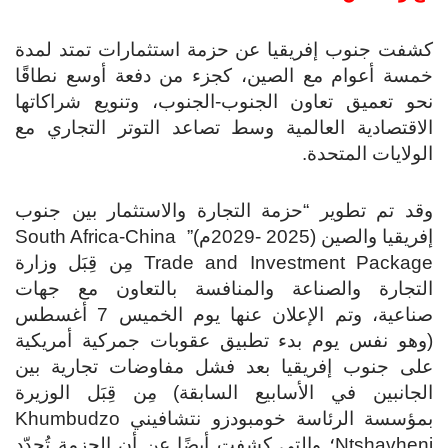
كشفت جنوب إفريقيا عن حزمة استثمارات تمتد لمدة
خمسة أعوام مع الصين، كجزء من دفعة أوسع نطاقًا
نحو تعميق تعاون الجنوب-الجنوب، وتنويع شراكاتها
الاقتصادية العالمية وسط تصاعد التوتر التجاري مع
الولايات المتحدة.
وقد تم تطوير “حزمة التجارة والاستثمار بين جنوب
إفريقيا والصين (2025 -2029م)” South Africa-China
Trade and Investment Package مِن قِبَل وزارة
التجارة والصناعة والمنافسة بالتعاون مع جهات
صناعية، وتم الإعلان عنها يوم الخميس 7 أغسطس
(وهو نفس يوم بدء تطبيق عقوبات جمركية أمريكية
على جنوب إفريقيا بعد فشل مفاوضات تجارية بين
الجانبين في الأسابيع السابقة) مِن قِبَل الوزيرة
بمؤسسة الرئاسة خومبودزو نتشافيني Khumbudzo
Ntshavheni؛ والتي كشفت أيضًا عن أن الحزمة تُحدّد