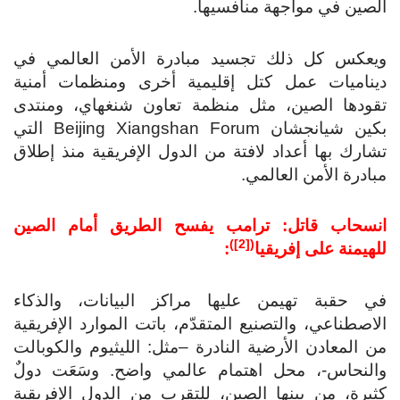
الصين في مواجهة منافسيها.
ويعكس كل ذلك تجسيد مبادرة الأمن العالمي في
ديناميات عمل كتل إقليمية أخرى ومنظمات أمنية
تقودها الصين، مثل منظمة تعاون شنغهاي، ومنتدى
بكين شيانجشان Beijing Xiangshan Forum التي
تشارك بها أعداد لافتة من الدول الإفريقية منذ إطلاق
مبادرة الأمن العالمي.
انسحاب قاتل: ترامب يفسح الطريق أمام الصين
)
[2]
(
للهيمنة على إفريقيا
:
في حقبة تهيمن عليها مراكز البيانات، والذكاء
الاصطناعي، والتصنيع المتقدّم، باتت الموارد الإفريقية
من المعادن الأرضية النادرة –مثل: الليثيوم والكوبالت
والنحاس-، محل اهتمام عالمي واضح. وسَعَت دولٌ
كثيرة، من بينها الصين، للتقرب من الدول الإفريقية