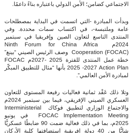
الاجتماعي كضامن؛ الأمن الدولي باعتباره بناءً داعمًا.
وبدأت المبادرة -التي اتسمت في البداية بمصطلحات
عامة وملتبسة-، في اكتساب سمات محددة. وفي
المنتدى التاسع لتعاون الصين وإفريقيا في سبتمبر
2024م Ninth Forum for China Africa
Cooperation (FOCAC) وصف الرئيس الصيني “بينغ”
خطة عمل المنتدى للفترة 2025 -2027م FOCAC
2025 -2027 Action Plan بأنها “مثال للتطبيق المبكّر
لمبادرة الأمن العالمي”.
وتلا ذلك عَقْد ثمانية فعاليات رفيعة المستوى للتعاون
العسكري الصيني الإفريقي، فيما بين سبتمبر 2024م
والاجتماع الوزاري لتطبيق فوكاك Interministerial
FOCAC Implementation Meeting في يونيو
2025م، بما في ذلك فعالية ضمت 90 ضابطًا عسكريًّا
شابًّا من 40 دولة إفريقية استضافتها كلية الأركان