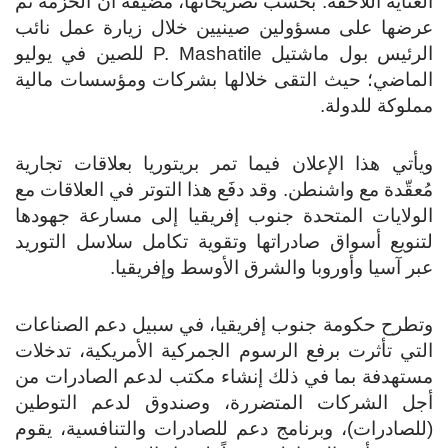
العناية اللاحقة. بحسب تصريحاتها، مضيفة أن الحزمة تم
عرضها على مسؤولين صينيين خلال زيارة عمل نائب
الرئيس بول ماشتيل P. Mashatile للصين في يوليو
الماضي؛ حيث التقى خلالها بشركات ومؤسسات مالية
مملوكة للدولة.
ويأتي هذا الإعلان فيما تمر بريتوريا بعلاقات تجارية
مُعقّدة مع واشنطن. وقد دفَع هذا التوتر في العلاقات مع
الولايات المتحدة جنوب إفريقيا إلى مسارعة جهودها
لتنويع أسواق صادراتها وتقوية تكامل سلاسل التوريد
عبر آسيا وأوروبا والشرق الأوسط وإفريقيا.
وتطرح حكومة جنوب إفريقيا، في سبيل دعم الصناعات
التي تأثرت برفع الرسوم الجمركية الأمريكية، تدخلات
مستهدفة بما في ذلك إنشاء مكتب لدعم الصادرات من
أجل الشركات المتضررة، وصندوق لدعم التوطين
(للصادرات)، وبرنامج دعم للصادرات والتنافسية، يقوم