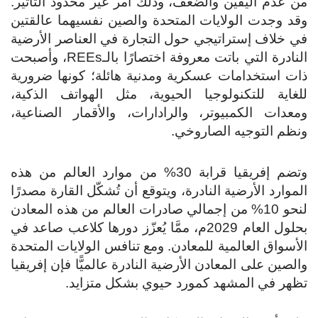
من عدم اليقين والضعف، وذلك أمر غير محدود التأثير.
وقد وجدت الولايات المتحدة والصين نفسيهما عالقتين
في خلاف إستراتيجي حول التجارة في العناصر الأرضية
النادرة التي باتت معروفة اختصارًا بالـREEs، وأصبحت
ذات استخدامات عسكرية ومدنية هائلة؛ كونها ضرورية
للغاية للتكنولوجيا الحيوية، مثل الهواتف الذكية،
ومعدات الكمبيوتر، والرادارات، والأقمار الصناعية،
ونظم التوجيه الصاروخي.
وتضم إفريقيا قرابة 30% من موارد العالم من هذه
الموارد الأرضية النادرة، ويتوقع أن تُشكّل القارة مصدرًا
لنحو 10% من إجمالي صادرات العالم من هذه المعادن
بحلول العام 2029م، ممَّا يُعزّز دورها كلاعب صاعد في
الأسواق العالمية للمعادن. ومع تنافس الولايات المتحدة
والصين على المعادن الأرضية النادرة عالميًّا فإن إفريقيا
تظهر في المشهد كمورد حيوي بشكل متزايد.