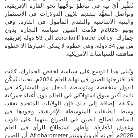
تُظْهِر أيّ نية في تباطؤ توجُّهها نحو القارة الإفريقية،
وتواصل التعهُّد بتقديم بلايين الدولارات في الاستثمار
والبنية الأساسية والتقدم المأمول في القارة. وفي
يونيو 2025م قدَّمت الصين سياسة التجارة بدون
جمارك zero-tariff trade policy إلى 53 دولة إفريقية
من بين 54 دولة، وهي خطوة لا يمكن اعتبارها إلا خطوة
مناقضة للسياسات الأمريكية.
ويُبنَى هذا التوسع على سياسة لخفض الجمارك، كانت
قد اقترحتها الصين في نهاية العام 2024م، بحيث تُمكّن
الدول منخفضة ومتوسطة الدخل من المشاركة في
ثالث أكبر سوق استهلاكي في العالم دون أعباء جمركية
مكلفة. إضافة إلى ذلك فإن الولايات المتحدة تفقد،
وسط الطبقات المتوسطة الإفريقية، وجودها في
الساحة لصالح الصين في الصراع بينهما على قلوب
وعقول الأفارقة. وأظهر استطلاع للرأي في العام
2025م أجرته أفروباروميتيرAfrobarometer أن الصين