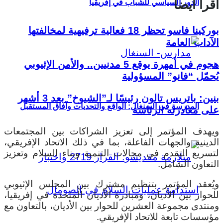
اقرأ أيضا
الدور السياسي للشباب في إفريقيا
بوركينا فاسو تحظر 18 فعالية ترفيهية لمخالفتها
الآداب العامة
هجوم في أمهرة يوقع 5 مدنيين.. والأمن الإثيوبي
يُحمّل “فانو” المسؤولية
بنين: باتريس تالون رئيسًا لـ”الشيوخ” بعد 3 أشهر
المدرسة في السنغال: الواقع والتحديات وآفاق المستقبل
على مغادرته الرئاسة
ويهدف المؤتمر إلى تعزيز الشراكات بين المجتمعات
الدينية والجهات الفاعلة، بما في ذلك الاتحاد الإفريقي،
لتسريع التقدم في مجالات التنمية وبناء السلام وتعزيز
التعاون الشامل.
ويُعقد المؤتمر بتنظيم مشترك بين المجلس الإثيوبي
للحوار بين الأديان، ومبادرة الأديان المتحدة في إفريقيا،
ومنتدى مجموعة العشرين للحوار بين الأديان، بالتعاون مع
مؤسسات تابعة للاتحاد الإفريقي.