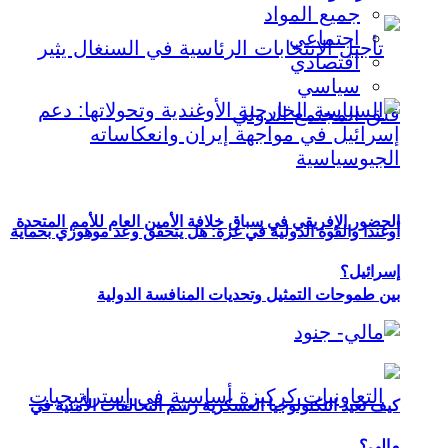
جميع المواد
اجتماعي
اقتصادي
سياسي
الحضور الإفريقي في سباق خلافة الأمين العام للأمم المتحدة
أوغندا والقوة الدولية في غزة: هل يتحقق وعد موهوزي بحماية
إسرائيل؟
بين طموحات التمثيل وتحديات المنافسة الدولية
كيف تعيد التكنولوجيا العسكرية رسم التحالفات الأمنية في
مالي؟