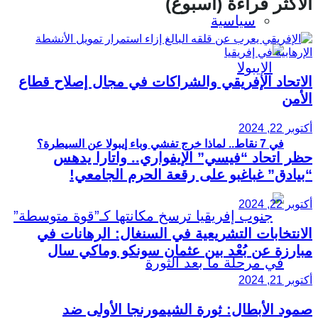
الأكثر قراءة (أسبوع)
سياسية
الاتحاد الإفريقي والشراكات في مجال إصلاح قطاع
الأمن
أكتوبر 22, 2024
في 7 نقاط.. لماذا خرج تفشي وباء إيبولا عن السيطرة؟
حظر اتحاد “فيسي” الإيفواري.. واتارا يدهس
“بيادق” غباغبو على رقعة الحرم الجامعي!
أكتوبر 22, 2024
الانتخابات التشريعية في السنغال: الرهانات في
مبارزة عن بُعْد بين عثمان سونكو وماكي سال
أكتوبر 21, 2024
صمود الأبطال: ثورة الشيمورنجا الأولى ضد