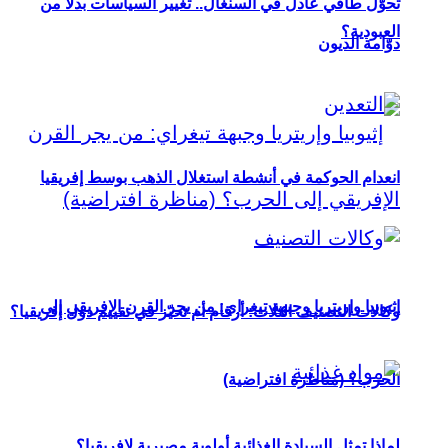
تحوُّل طاقي عادل في السنغال.. تغيير السياسات بدلاً من
العبودية؟
دوّامة الديون
انعدام الحوكمة في أنشطة استغلال الذهب بوسط إفريقيا
إثيوبيا وإريتريا وجبهة تيغراي: من يجر القرن الإفريقي إلى
وكالات التصنيف الثلاث: أرقام أم تحيّز في تقييم دول إفريقيا؟
الحرب؟ (مناظرة افتراضية)
لماذا تمثل السيادة الغذائية أولوية مصيرية لإفريقيا؟