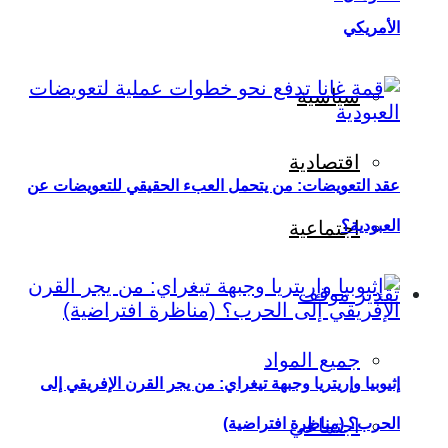
الأمريكي
سياسية
اقتصادية
عقد التعويضات: من يتحمل العبء الحقيقي للتعويضات عن
العبودية؟
اجتماعية
تقدير موقف
جميع المواد
إثيوبيا وإريتريا وجبهة تيغراي: من يجر القرن الإفريقي إلى
اجتماعي
الحرب؟ (مناظرة افتراضية)