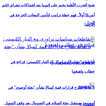
شبح الحرب الأهلية يخيم على إثيوبيا بعد اشتباكات تيغراي (تايم
أمريكا أولاً.. فهم خطة ترامب لتأمين المعادن الحرجة في
لاين)
إفريقيا
تقاطعات سياسات تراوري مع التيار الكيميتي: قراءة في
خطاب واهيغويا
8 نقاط تشرح قرارات قمة كمبالا بشأن “بعثة أوصوم” في
أوصوم: مستقبل بعثة السلام في الصومال بعد وقف التمويل
الصومال؟