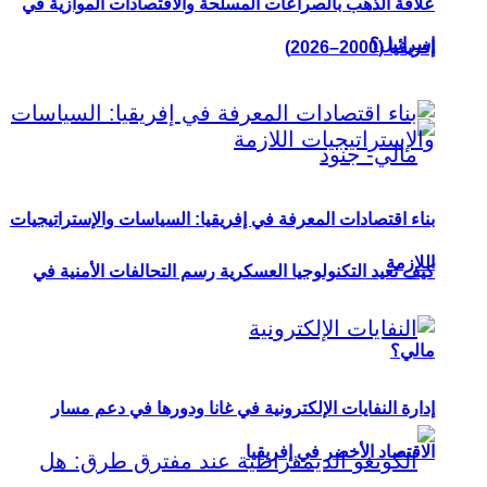
علاقة الذهب بالصراعات المسلحة والاقتصادات الموازية في
إسرائيل؟
إفريقيا (2000–2026)
بناء اقتصادات المعرفة في إفريقيا: السياسات والإستراتيجيات
اللازمة
كيف تعيد التكنولوجيا العسكرية رسم التحالفات الأمنية في
مالي؟
إدارة النفايات الإلكترونية في غانا ودورها في دعم مسار
الاقتصاد الأخضر في إفريقيا