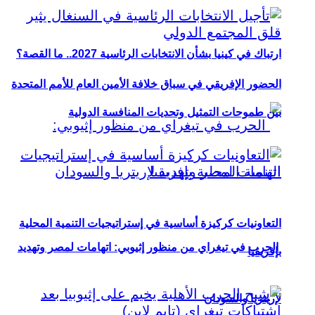
ارتباك في كينيا بشأن الانتخابات الرئاسية 2027.. ما القصة؟
الحضور الإفريقي في سباق خلافة الأمين العام للأمم المتحدة
بين طموحات التمثيل وتحديات المنافسة الدولية
التعاونيات كركيزة أساسية في إستراتيجيات التنمية المحلية
الحرب في تيغراي من منظور إثيوبي: اتهامات لمصر وتهديد
بإفريقيا
لإريتريا والسودان