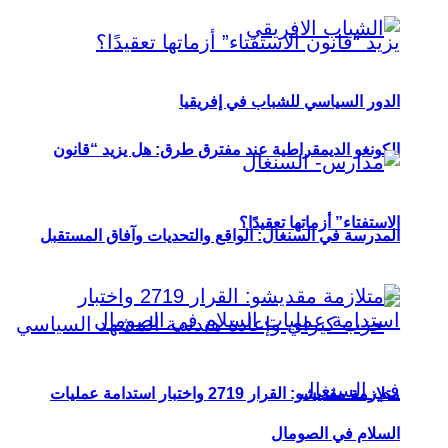
الدور السياسي للشباب في إفريقيا
الكونغو الديمقراطية عند مفترق طرق: هل يزيد “قانون
الاستفتاء” أزماتها تعقيدًا؟
المدرسة في السنغال: الواقع والتحديات وآفاق المستقبل
متلازمة مقديشو: القرار 2719 واختبار استدامة عمليات
السلام في الصومال