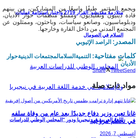
ويجمع المؤتمر طيفًا واسعًا من المشاركين، من بينهم
متلازمة مقديشو: القرار 2719 واختبار استدامة عمليات
قادة دينيون وتقليديون، وممثلو منظمات حوار الأديان،
ودبلوماسيون، وصانعو سياسات، وباحثون، وممثلون عن
المجتمع المدني من داخل القارة وخارجها.
السلام في الصومال
المصدر:
الراصد الإثيوبي
كلمات مفتاحية:
التنمية
السلام
المجتمعات الدينية
حوار
الأديان
Share
Tweet
Send
مواد ذات صلة
غانا تعين وزير دفاع جديدًا بعد عام من وفاة سلفه
اللغة العربية في نيجيريا ودور “المجلس الوطني للدراسات
في تحطم مروحية
أغسطس 7, 2026