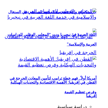
حزب كيراي وإعادة هندسة المشهد السياسي في السنغال
اللغة العربية في نيجيريا ودور “المجلس الوطني للدراسات
العربية والإسلامية”
أمريكا أولاً.. فهم خطة ترامب لتأمين المعادن الحرجة في
القطن في إفريقيا: الأهمية الاقتصادية والتحديات الهيكلية
وفرص تعظيم القيمة
إفريقيا
دراسة سياسية