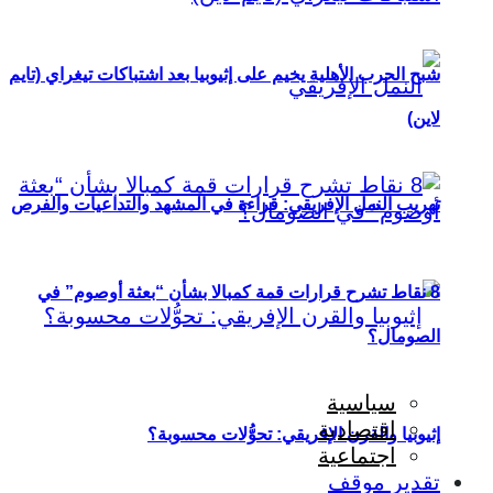
شبح الحرب الأهلية يخيم على إثيوبيا بعد اشتباكات تيغراي (تايم
لاين)
تهريب النمل الإفريقي: قراءة في المشهد والتداعيات والفرص
8 نقاط تشرح قرارات قمة كمبالا بشأن “بعثة أوصوم” في
الصومال؟
سياسية
اقتصادية
إثيوبيا والقرن الإفريقي: تحوُّلات محسوبة؟
اجتماعية
تقدير موقف