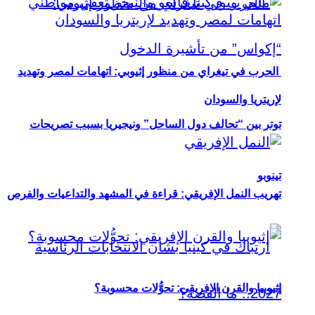
الحرب في تيغراي من منظور إثيوبي: اتهامات لمصر وتهديد
لإريتريا والسودان
توتر بين “تحالف دول الساحل” ونيجيريا بسبب تصريحات
تينوبو
تهريب النمل الإفريقي: قراءة في المشهد والتداعيات والفرص
إثيوبيا والقرن الإفريقي: تحوُّلات محسوبة؟