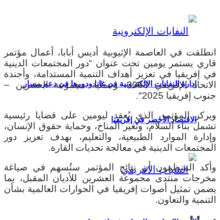
انطلقت في العاصمة الإثيوبية أديس أبابا، أعمال مؤتمر
قاري يستمر يومين تحت عنوان “دور المجتمعات الدينية
في إفريقيا في تعزيز أهداف التنمية المستدامة، وأجندة
إدارة النفايات الإلكترونية في غانا ودورها في دعم مسار
الاتحاد الإفريقي 2063، وعملية مجموعة العشرين –
جنوب إفريقيا 2025″.
ويركز المؤتمر، الذي يُعقد ليومين على قضايا رئيسية
الاقتصاد الأخضر في إفريقيا
تشمل بناء السلام، وتغير المناخ، وحماية حقوق الإنسان،
وإدارة الموارد الطبيعية، والتعليم، بهدف تعزيز دور
المجتمعات الدينية في معالجة تحديات القارة.
وأكد المنظمون أن نتائج المؤتمر ستُسهم في صياغة
مخرجات منتدى مجموعة العشرين للأديان المقبل، بما
يضمن تمثيل أصوات إفريقيا في الحوارات العالمية بشأن
التنمية والتعاون.