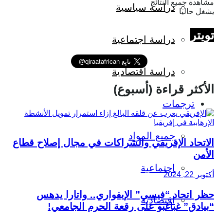
مشاهدة جميع النتائج
دراسة سياسية
يشغل حاليا
تويتر
دراسة اجتماعية
دراسة اقتصادية
الأكثر قراءة (أسبوع)
ترجمات
جميع المواد
الاتحاد الإفريقي والشراكات في مجال إصلاح قطاع
الأمن
اجتماعية
أكتوبر 22, 2024
حظر اتحاد “فيسي” الإيفواري.. واتارا يدهس
اقتصادية
“بيادق” غباغبو على رقعة الحرم الجامعي!