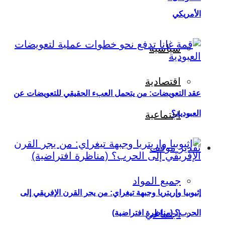
الأمريكي
سياسية
اقتصادية
عقد التعويضات: من يتحمل العبء الحقيقي للتعويضات عن
العبودية؟
اجتماعية
تقدير موقف
جميع المواد
إثيوبيا وإريتريا وجبهة تيغراي: من يجر القرن الإفريقي إلى
اجتماعي
الحرب؟ (مناظرة افتراضية)