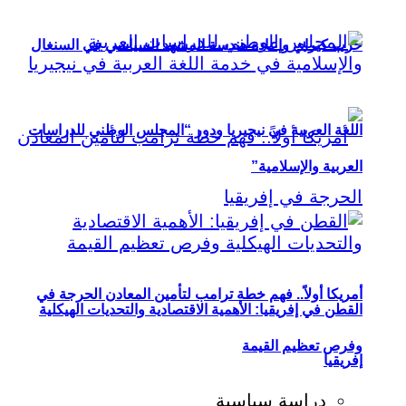
حزب كيراي وإعادة هندسة المشهد السياسي في السنغال
اللغة العربية في نيجيريا ودور “المجلس الوطني للدراسات
العربية والإسلامية”
أمريكا أولاً.. فهم خطة ترامب لتأمين المعادن الحرجة في
القطن في إفريقيا: الأهمية الاقتصادية والتحديات الهيكلية
وفرص تعظيم القيمة
إفريقيا
دراسة سياسية