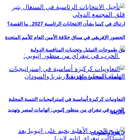
ارتباك في كينيا بشأن الانتخابات الرئاسية 2027.. ما القصة؟
الحضور الإفريقي في سباق خلافة الأمين العام للأمم المتحدة
بين طموحات التمثيل وتحديات المنافسة الدولية
التعاونيات كركيزة أساسية في إستراتيجيات التنمية المحلية
الحرب في تيغراي من منظور إثيوبي: اتهامات لمصر وتهديد
بإفريقيا
لإريتريا والسودان