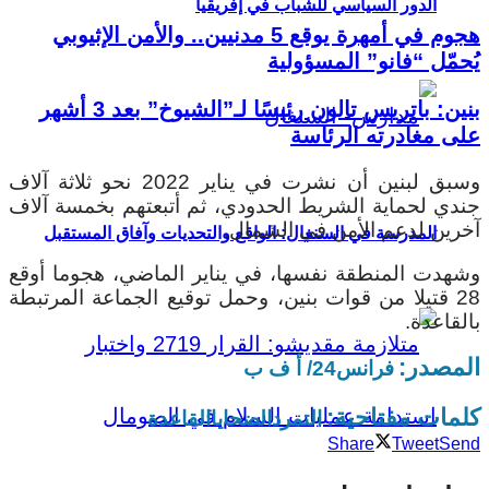
الدور السياسي للشباب في إفريقيا
هجوم في أمهرة يوقع 5 مدنيين.. والأمن الإثيوبي
يُحمّل “فانو” المسؤولية
بنين: باتريس تالون رئيسًا لـ”الشيوخ” بعد 3 أشهر
على مغادرته الرئاسة
وسبق لبنين أن نشرت في يناير 2022 نحو ثلاثة آلاف
جندي لحماية الشريط الحدودي، ثم أتبعتهم بخمسة آلاف
آخرين لدعم الأمن في الشمال.
المدرسة في السنغال: الواقع والتحديات وآفاق المستقبل
وشهدت المنطقة نفسها، في يناير الماضي، هجوما أوقع
28 قتيلا من قوات بنين، وحمل توقيع الجماعة المرتبطة
بالقاعدة.
المصدر:
فرانس24/ أ ف ب
كلمات مفتاحية:
التمرد
الضحايا
القاعدة
Share
Tweet
Send