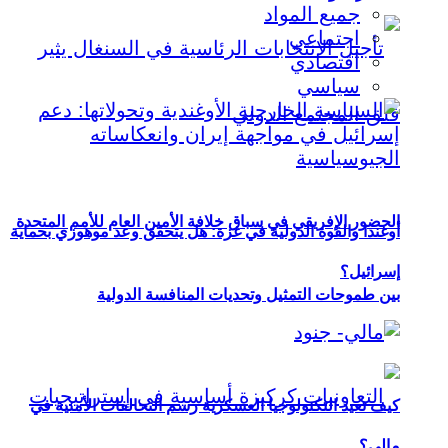
جميع المواد
اجتماعي
اقتصادي
سياسي
الحضور الإفريقي في سباق خلافة الأمين العام للأمم المتحدة
أوغندا والقوة الدولية في غزة: هل يتحقق وعد موهوزي بحماية
إسرائيل؟
بين طموحات التمثيل وتحديات المنافسة الدولية
كيف تعيد التكنولوجيا العسكرية رسم التحالفات الأمنية في
مالي؟