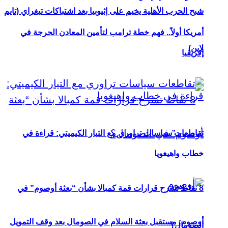
شبح الحرب الأهلية يخيم على إثيوبيا بعد اشتباكات تيغراي (تايم
أمريكا أولاً.. فهم خطة ترامب لتأمين المعادن الحرجة في
لاين)
إفريقيا
تقاطعات سياسات تراوري مع التيار الكيميتي: قراءة في
خطاب واهيغويا
8 نقاط تشرح قرارات قمة كمبالا بشأن “بعثة أوصوم” في
أوصوم: مستقبل بعثة السلام في الصومال بعد وقف التمويل
الصومال؟