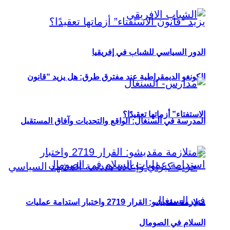
الدور السياسي للشباب في إفريقيا
الكونغو الديمقراطية عند مفترق طرق: هل يزيد “قانون
الاستفتاء” أزماتها تعقيدًا؟
المدرسة في السنغال: الواقع والتحديات وآفاق المستقبل
متلازمة مقديشو: القرار 2719 واختبار استدامة عمليات
السلام في الصومال