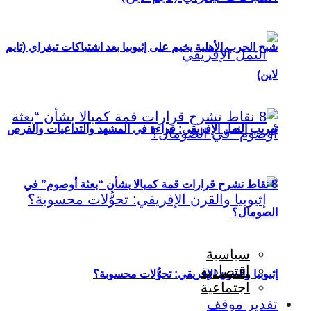
شبح الحرب الأهلية يخيم على إثيوبيا بعد اشتباكات تيغراي (تايم
لاين)
تهريب النمل الإفريقي: قراءة في المشهد والتداعيات والفرص
8 نقاط تشرح قرارات قمة كمبالا بشأن “بعثة أوصوم” في
الصومال؟
سياسية
اقتصادية
إثيوبيا والقرن الإفريقي: تحوُّلات محسوبة؟
اجتماعية
تقدير موقف