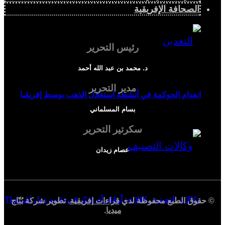
الصحافة الإفريقية
رئيس التحرير
د. محمد بن عبد الله أحمد
مدير التحرير
انعدام الحوكمة في أنشطة استغلال الذهب بوسط إفريقيا
بسام المسلماني
سكرتير التحرير
عصام زيدان
وكالات التصنيف الثلاث: أرقام أم تحيّز في تقييم دول إفريقيا؟
© حقوق الطبع محفوظة لدي
قراءات إفريقية
. تطوير شركة
بُنّاج
ميديا
.