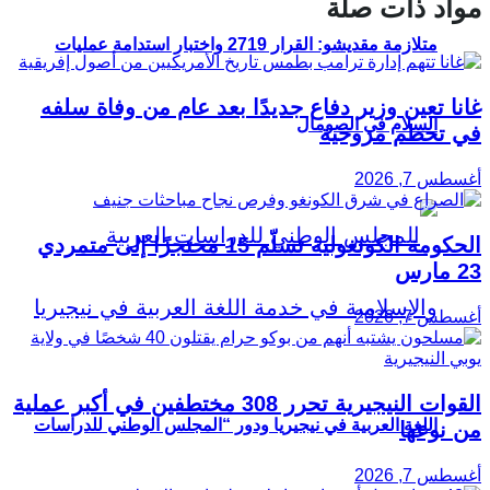
مواد ذات صلة
متلازمة مقديشو: القرار 2719 واختبار استدامة عمليات
غانا تعين وزير دفاع جديدًا بعد عام من وفاة سلفه
السلام في الصومال
في تحطم مروحية
أغسطس 7, 2026
الحكومة الكونغولية تسلّم 15 محتجزًا إلى متمردي
23 مارس
أغسطس 7, 2026
القوات النيجيرية تحرر 308 مختطفين في أكبر عملية
اللغة العربية في نيجيريا ودور “المجلس الوطني للدراسات
من نوعها
أغسطس 7, 2026