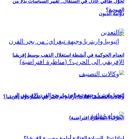
تحوُّل طاقي عادل في السنغال.. تغيير السياسات بدلاً من
العبودية؟
دوّامة الديون
انعدام الحوكمة في أنشطة استغلال الذهب بوسط إفريقيا
إثيوبيا وإريتريا وجبهة تيغراي: من يجر القرن الإفريقي إلى
وكالات التصنيف الثلاث: أرقام أم تحيّز في تقييم دول إفريقيا؟
الحرب؟ (مناظرة افتراضية)
لماذا تمثل السيادة الغذائية أولوية مصيرية لإفريقيا؟