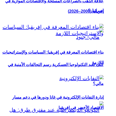
علاقة الذهب بالصراعات المسلحة والاقتصادات الموازية في
إسرائيل؟
إفريقيا (2000–2026)
بناء اقتصادات المعرفة في إفريقيا: السياسات والإستراتيجيات
اللازمة
كيف تعيد التكنولوجيا العسكرية رسم التحالفات الأمنية في
مالي؟
إدارة النفايات الإلكترونية في غانا ودورها في دعم مسار
الاقتصاد الأخضر في إفريقيا