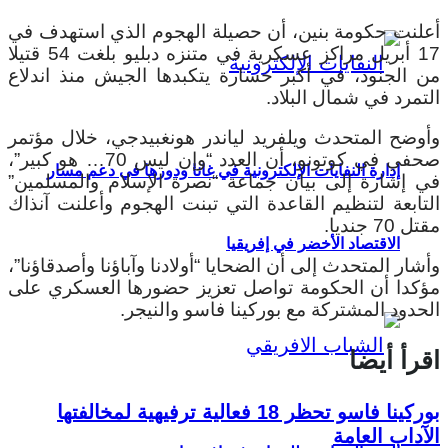
أعلنت حكومة بنين، أن حصيلة الهجوم الذي استهدف في
17 أبريل مراكز عسكرية في متنزه دبليو بلغت 54 قتيلا
من الجنود، في أكبر خسارة يتكبدها الجيش منذ اندلاع
التمرد في شمال البلاد.
وأوضح المتحدث ويلفريد لياندر هونغبيدجي، خلال مؤتمر
صحفي في كوتونو، أن العدد “وإن ليس 70… هو كبير”،
إدارة النفايات الإلكترونية في غانا ودورها في دعم مسار
في إشارة إلى بيان جماعة “نصرة الإسلام والمسلمين”
التابعة لتنظيم القاعدة التي تبنت الهجوم وأعلنت آنذاك
مقتل 70 جنديا.
الاقتصاد الأخضر في إفريقيا
وأشار المتحدث إلى أن الضحايا “أولادنا وآباؤنا وأصدقاؤنا”،
مؤكدا أن الحكومة تواصل تعزيز حضورها العسكري على
الحدود المشتركة مع بوركينا فاسو والنيجر.
اقرأ أيضا
بوركينا فاسو تحظر 18 فعالية ترفيهية لمخالفتها
الآداب العامة