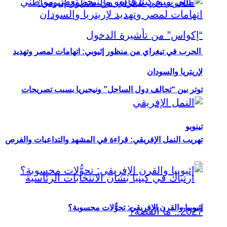
الحرب في تيغراي من منظور إثيوبي: اتهامات لمصر وتهديد
لإريتريا والسودان
توتر بين “تحالف دول الساحل” ونيجيريا بسبب تصريحات
تينوبو
تهريب النمل الإفريقي: قراءة في المشهد والتداعيات والفرص
إثيوبيا والقرن الإفريقي: تحوُّلات محسوبة؟