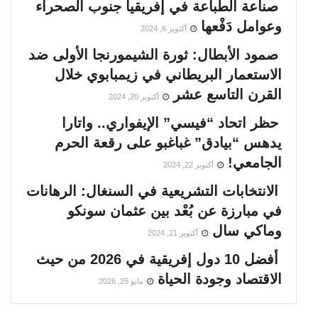
صناعة الطباعة في إفريقيا جنوب الصحراء
وعوامل دَفْعها
أكتوبر 6, 2024
صمود الأبطال: ثورة الشيمورنجا الأولى ضد
الاستعمار البريطاني في زيمبابوي خلال
القرن التاسع عشر
أكتوبر 20, 2024
حظر اتحاد “فيسي” الإيفواري.. واتارا
يدهس “بيادق” غباغبو على رقعة الحرم
الجامعي!
أكتوبر 22, 2024
الانتخابات التشريعية في السنغال: الرهانات
في مبارزة عن بُعْد بين عثمان سونكو
وماكي سال
أكتوبر 21, 2024
أفضل 10 دول إفريقية في 2026 من حيث
الاقتصاد وجودة الحياة
مايو 25, 2026