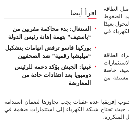
ثل الطاقة
اقرأ أيضا
يد الضغوط
تحول بعيدًا
السنغال: بدء محاكمة مقربين من
ن 70% من إنتاج الكهرباء في
“باستيف” بتهمة إهانة رئيس الدولة
بوركينا فاسو ترفض اتهامات بتشكيل
اء الطاقة
“ميليشيا رقمية” ضد الصحفيين
استثمارات
غينيا: الجيش يؤكد دعمه للرئيس
مية، خاصة
دومبويا بعد انتقادات حادة من
 مسبقة من
المعارضة
جنوب إفريقيا عدة عقبات يجب تجاوزها لضمان استدامة
ادمة، حيث تحتاج شبكة الكهرباء إلى استثمارات ضخمة في
ل المتكررة.