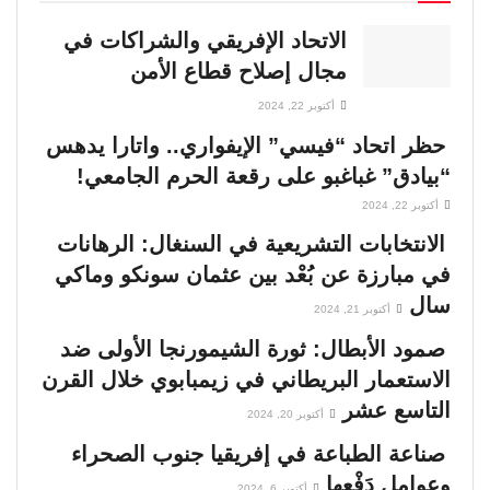
الاتحاد الإفريقي والشراكات في
مجال إصلاح قطاع الأمن
أكتوبر 22, 2024
حظر اتحاد “فيسي” الإيفواري.. واتارا يدهس
“بيادق” غباغبو على رقعة الحرم الجامعي!
أكتوبر 22, 2024
الانتخابات التشريعية في السنغال: الرهانات
في مبارزة عن بُعْد بين عثمان سونكو وماكي
سال
أكتوبر 21, 2024
صمود الأبطال: ثورة الشيمورنجا الأولى ضد
الاستعمار البريطاني في زيمبابوي خلال القرن
التاسع عشر
أكتوبر 20, 2024
صناعة الطباعة في إفريقيا جنوب الصحراء
وعوامل دَفْعها
أكتوبر 6, 2024