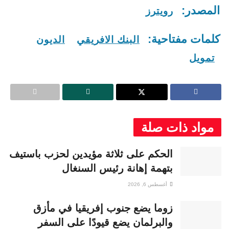
المصدر:
رويترز
كلمات مفتاحية:
البنك الافريقي
الديون
تمويل
مواد ذات صلة
الحكم على ثلاثة مؤيدين لحزب باستيف
بتهمة إهانة رئيس السنغال
أغسطس 6, 2026
زوما يضع جنوب إفريقيا في مأزق
والبرلمان يضع قيودًا على السفر