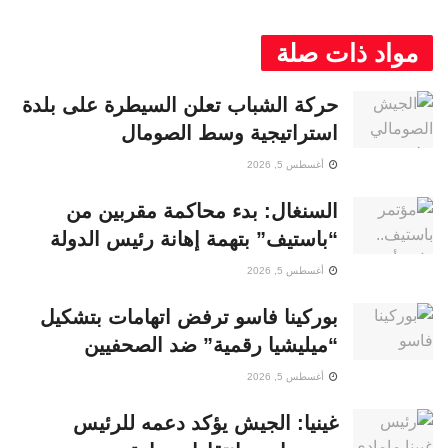
مواد ذات صلة
حركة الشباب تعلن السيطرة على بلدة
استراتيجية وسط الصومال
أغسطس 5, 2026
السنغال: بدء محاكمة مقربين من
“باستيف” بتهمة إهانة رئيس الدولة
أغسطس 5, 2026
بوركينا فاسو ترفض اتهامات بتشكيل
“ميليشيا رقمية” ضد الصحفيين
أغسطس 5, 2026
غينيا: الجيش يؤكد دعمه للرئيس