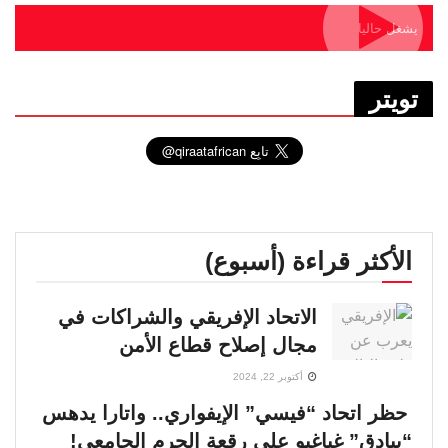
يشغل حاليا
تويتر
الأكثر قراءة (أسبوع)
الاتحاد الإفريقي والشراكات في
مجال إصلاح قطاع الأمن
أكتوبر 22, 2024
حظر اتحاد “فيسي” الإيفواري.. واتارا يدهس
“بيادق” غباغبو على رقعة الحرم الجامعي!