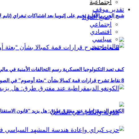
اجتماعية
تقدير موقف
شبح الحرب الأهلية يخيم على إثيوبيا بعد اشتباكات تيغراي (تايم ل
جميع المواد
اجتماعي
اقتصادي
سياسي
كيف تعيد التكنولوجيا العسكرية رسم التحالفات الأمنية في مال
8 نقاط تشرح قرارات قمة كمبالا بشأن “بعثة أوصوم” في الصومال؟
الكونغو الديمقراطية عند مفترق طرق: هل يزيد “قانون الاستفتاء” 