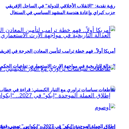
رؤية نقدية: “الانقلاب الأخلاقي للدولة” في الساحل الإفريقي
حزب كيراي وإعادة هندسة المشهد السياسي في السنغال
أمريكا أولاً.. فهم خطة ترامب لتأمين المعادن الحرجة في إفريقي
العدالة التاريخية في مواجهة الإرث الاستعماري: تداعيات الحكم ا
تقاطعات سياسات تراوري مع التيار الكيميتي: قراءة في خطاب و
إطلاق العملة الموحدة “إيكو” في 2027.. “إيكواس” تمضي قدمًا دون انتظار
أوصوم: مستقبل بعثة السلام في الصومال بعد وقف التمويل الأ