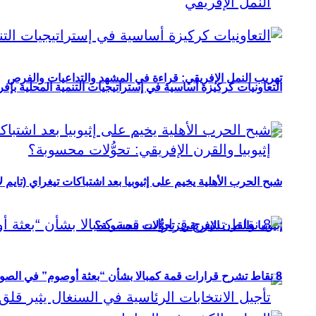
تهريب النمل الإفريقي: قراءة في المشهد والتداعيات والفرص
التعاونيات كركيزة أساسية في إستراتيجيات التنمية المحلية بإفري
شبح الحرب الأهلية يخيم على إثيوبيا بعد اشتباكات تيغراي (تايم ل
إثيوبيا والقرن الإفريقي: تحوُّلات محسوبة؟
8 نقاط تشرح قرارات قمة كمبالا بشأن “بعثة أوصوم” في الصومال؟