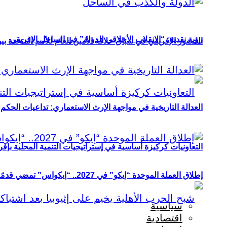
رؤية نقدية: “الانقلاب الأخلاقي للدولة” في الساحل الإفريقي
الحضور الإفريقي في سباق خلافة الأمين العام للأمم المتحدة ب
العدالة التاريخية في مواجهة الإرث الاستعماري: تداعيات الحكم ا
التعاونيات كركيزة أساسية في إستراتيجيات التنمية المحلية بإفري
إطلاق العملة الموحدة “إيكو” في 2027.. “إيكواس” تمضي قدمًا دون انتظار
سياسية
اقتصادية