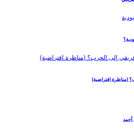
دية؟
رب؟ (مناظرة افتراضية)
 أحمد