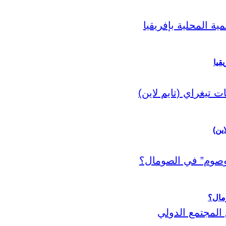
قيا
اين)