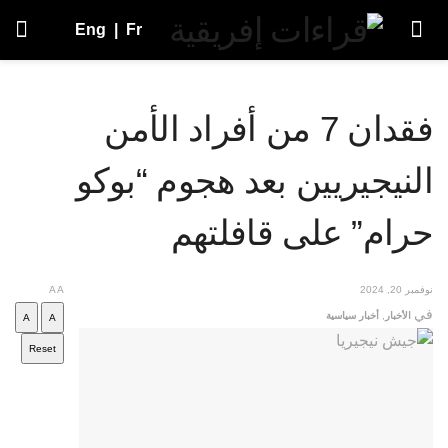
Eng
|
Fr
فقدان 7 من أفراد الأمن
النيجيريين بعد هجوم “بوكو
حرام” على قافلتهم
نوفمبر 20, 2024
A
A
في
الأخبار
,
أخبار سياسية
A
A
Reset