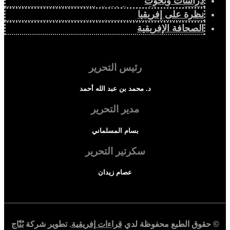
دراسات وبحوث
كتاب قراءات إفريقية
نظرة على إفريقيا
الصحافة الإفريقية
رئيس التحرير
د. محمد بن عبد الله أحمد
مدير التحرير
بسام المسلماني
سكرتير التحرير
عصام زيدان
© حقوق الطبع محفوظة لدي
قراءات إفريقية
. تطوير شركة
بُنّاج