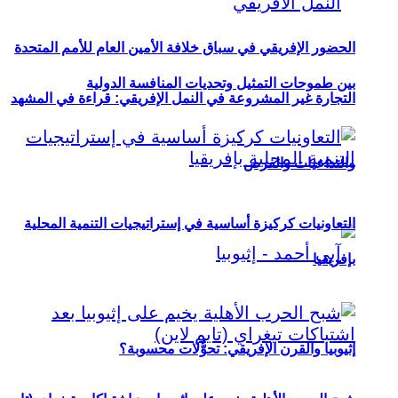
الحضور الإفريقي في سباق خلافة الأمين العام للأمم المتحدة
بين طموحات التمثيل وتحديات المنافسة الدولية
التجارة غير المشروعة في النمل الإفريقي: قراءة في المشهد
والتداعيات والفرص
التعاونيات كركيزة أساسية في إستراتيجيات التنمية المحلية
بإفريقيا
إثيوبيا والقرن الإفريقي: تحوُّلات محسوبة؟