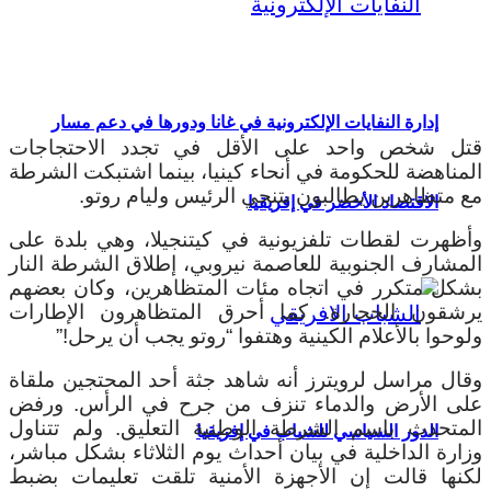
إدارة النفايات الإلكترونية في غانا ودورها في دعم مسار
قتل شخص واحد على الأقل في تجدد الاحتجاجات
المناهضة للحكومة في أنحاء كينيا، بينما اشتبكت الشرطة
مع متظاهرين يطالبون بتنحي الرئيس وليام روتو.
الاقتصاد الأخضر في إفريقيا
وأظهرت لقطات تلفزيونية في كيتنجيلا، وهي بلدة على
المشارف الجنوبية للعاصمة نيروبي، إطلاق الشرطة النار
بشكل متكرر في اتجاه مئات المتظاهرين، وكان بعضهم
يرشقون الحجارة. كما أحرق المتظاهرون الإطارات
ولوحوا بالأعلام الكينية وهتفوا “روتو يجب أن يرحل!”
وقال مراسل لرويترز أنه شاهد جثة أحد المحتجين ملقاة
على الأرض والدماء تنزف من جرح في الرأس. ورفض
المتحدث باسم الشرطة الوطنية التعليق.
ولم تتناول
الدور السياسي للشباب في إفريقيا
وزارة الداخلية في بيان أحداث يوم الثلاثاء بشكل مباشر،
لكنها قالت إن الأجهزة الأمنية تلقت تعليمات بضبط