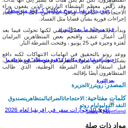
وقد رفض معظم النشطاء البارزين الذين يقفون وراء
الاحتجاجات الدعوة، ودعوا بدلاً من ذلك إلى اتخاذ
إجراءات فورية بشأن قضايا مثل الفساد.
وبدأت الاحتجاجات بشكل سلمي لكنها تحولت فيما بعد
إلى أعمال عنف. واقتحم بعض المتظاهرين البرلمان
لفترة وجيزة في 25 يونيو ، وفتحت الشرطة النار.
ووعد روتو بالتحقيق في اتهامات الانتهاكات لكنه دافع
بشكل عام عن سلوك الشرطة. وفي الأسبوع الماضي،
جنوب إفريقيا ترسخ مكانتها كـ”قوة متوسطة” في مرحلة ما
قبل استقالة قائد الشرطة الوطنية، الذي طالب
المتظاهرون أيضًا بإقالته.
بعد الثورة
المصدر:
رويترز/الجزيرة
كلمات مفتاحية:
الاحتجاجات
الضرائب
المتظاهرين
صندوق
النقد الدولي
وليام روتو
Share
Tweet
Send
مواد ذات صلة