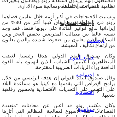
الناشطون إنهم يريدون استقالة روتو ويطالبون بتغييرات
دراسة اجتماعية
نظامية للقضاء على الفساد ومعالجة سوء الإدارة.
وتسببت الاحتجاجات في أكبر أزمة خلال عامين قضاهما
روتو في السلطة. ومع إنفاق كينيا أكثر من 30% من
دراسة اقتصادية
إيراداتها لدفع فواتير الفائدة على ديونها فقط، فقد وجد
نفسه عالقاً بين مطالب المقرضين بخفض العجز وبين
السكان الذين يعانون من ضغوط شديدة والذين يعانون
ترجمات
من ارتفاع تكاليف المعيشة.
وكان صندوق النقد الدولي هدفا رئيسيا لغضب
جميع المواد
المتظاهرين الكينيين الشباب، الذين اتهموه بأنه القوة
الدافعة وراء الزيادات الضريبية المقترحة.
اجتماعية
وقال صندوق النقد الدولي إن هدفه الرئيسي من خلال
برامج الإقراض التي يقدمها مع كينيا هو مساعدة البلاد
على التغلب على التحديات الاقتصادية وتحسين رفاهية
اقتصادية
شعبها.
وكان مكتب روتو قد أعلن عن محادثات “متعددة
سياسية
القطاعات” هذا الأسبوع لمعالجة المظالم التي أثارها
المتظاهرون، لكن لم يكن هناك ما يشير إلى أنها بدأت.