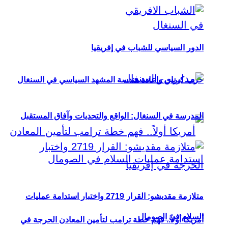
الدور السياسي للشباب في إفريقيا
حزب كيراي وإعادة هندسة المشهد السياسي في السنغال
المدرسة في السنغال: الواقع والتحديات وآفاق المستقبل
متلازمة مقديشو: القرار 2719 واختبار استدامة عمليات
السلام في الصومال
أمريكا أولاً.. فهم خطة ترامب لتأمين المعادن الحرجة في