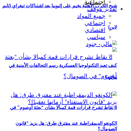
اجتماعية
شبح الحرب الأهلية يخيم على إثيوبيا بعد اشتباكات تيغراي (تايم
تقدير موقف
جميع المواد
اجتماعي
لاين)
اقتصادي
سياسي
كيف تعيد التكنولوجيا العسكرية رسم التحالفات الأمنية في
مالي؟
8 نقاط تشرح قرارات قمة كمبالا بشأن “بعثة أوصوم” في
الكونغو الديمقراطية عند مفترق طرق: هل يزيد “قانون
الصومال؟