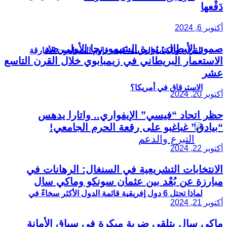
دَفْعها
أكتوبر 6, 2024
صمود الأبطال: ثورة الشيمورنجا الأولى ضد
القرآن والكتابة العربية: كيف قاوم المسلمون الأفارقة
الاستعمار البريطاني في زيمبابوي خلال القرن التاسع
عشر
الاسترقاق في أمريكا؟
أكتوبر 20, 2024
حظر اتحاد “فيسي” الإيفواري.. واتارا يدهس
“بيادق” غباغبو على رقعة الحرم الجامعي!
أكتوبر 22, 2024
الانتخابات التشريعية في السنغال: الرهانات في
مبارزة عن بُعْد بين عثمان سونكو وماكي سال
لماذا تحتل 6 دول إفريقية قائمة الدول الأكثر سخاءً في
أكتوبر 21, 2024
ماكي سال يتلقى ضربة مبكرة في سباق الأمانة