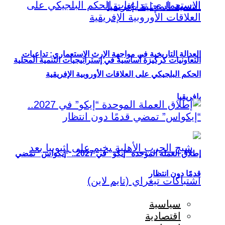
العدالة التاريخية في مواجهة الإرث الاستعماري: تداعيات
التعاونيات كركيزة أساسية في إستراتيجيات التنمية المحلية
الحكم البلجيكي على العلاقات الأوروبية الإفريقية
بإفريقيا
إطلاق العملة الموحدة “إيكو” في 2027.. “إيكواس” تمضي
قدمًا دون انتظار
سياسية
اقتصادية