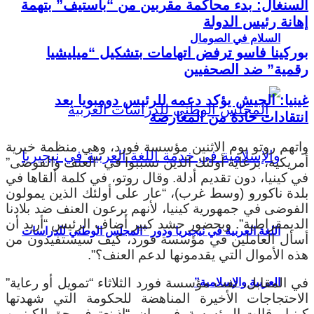
السنغال: بدء محاكمة مقربين من “باستيف” بتهمة
إهانة رئيس الدولة
السلام في الصومال
بوركينا فاسو ترفض اتهامات بتشكيل “ميليشيا
رقمية” ضد الصحفيين
غينيا: الجيش يؤكد دعمه للرئيس دومبويا بعد
انتقادات حادة من المعارضة
واتهم روتو يوم الاثنين مؤسسة فورد، وهي منظمة خيرية
أمريكية، برعاية أولئك الذين تسببوا في “العنف والفوضى”
في كينيا، دون تقديم أدلة. وقال روتو، في كلمة ألقاها في
بلدة ناكورو (وسط غرب)، “عار على أولئك الذين يمولون
الفوضى في جمهورية كينيا، لأنهم يرعون العنف ضد بلادنا
الديمقراطية”. وبحضور حشد كبير أضاف الرئيس “أريد أن
اللغة العربية في نيجيريا ودور “المجلس الوطني للدراسات
أسأل العاملين في مؤسسة فورد، كيف سيستفيدون من
هذه الأموال التي يقدمونها لدعم العنف؟”.
في المقابل، نفت مؤسسة فورد الثلاثاء “تمويل أو رعاية”
العربية والإسلامية”
الاحتجاجات الأخيرة المناهضة للحكومة التي شهدتها
كينيا. وقالت المؤسسة، في بيان، “إذ نعترف بحق الكينيين