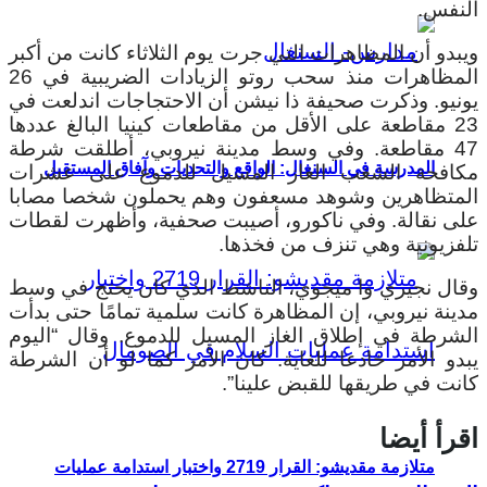
النفس.
ويبدو أن المظاهرات التي جرت يوم الثلاثاء كانت من أكبر
المظاهرات منذ سحب روتو الزيادات الضريبية في 26
يونيو. وذكرت صحيفة ذا نيشن أن الاحتجاجات اندلعت في
23 مقاطعة على الأقل من مقاطعات كينيا البالغ عددها
47 مقاطعة. وفي وسط مدينة نيروبي، أطلقت شرطة
المدرسة في السنغال: الواقع والتحديات وآفاق المستقبل
مكافحة الشغب الغاز المسيل للدموع على عشرات
المتظاهرين وشوهد مسعفون وهم يحملون شخصا مصابا
على نقالة. وفي ناكورو، أصيبت صحفية، وأظهرت لقطات
تلفزيونية وهي تنزف من فخذها.
وقال نجيري وا ميجوي، الناشط الذي كان يحتج في وسط
مدينة نيروبي، إن المظاهرة كانت سلمية تمامًا حتى بدأت
الشرطة في إطلاق الغاز المسيل للدموع. وقال “اليوم
يبدو الأمر خادعا للغاية. كان الأمر كما لو أن الشرطة
كانت في طريقها للقبض علينا”.
اقرأ أيضا
متلازمة مقديشو: القرار 2719 واختبار استدامة عمليات