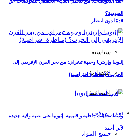
عقد التعويضات: من يتحمل العبء الحقيقي للتعويضات عن
العبودية؟
قدمًا دون انتظار
سياسية
إثيوبيا وإريتريا وجبهة تيغراي: من يجر القرن الإفريقي إلى
اقتصادية
الحرب؟ (مناظرة افتراضية)
اجتماعية
تقدير موقف
وسط تحديات داخلية وإقليمية: إثيوبيا على عتبة ولاية جديدة
لآبي أحمد
جميع المواد