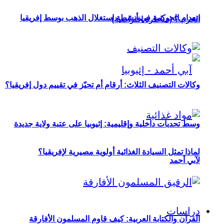
انعدام الحوكمة في أنشطة استغلال الذهب بوسط إفريقيا
الحرب؟ (مناظرة افتراضية)
وكالات التصنيف الثلاث: أرقام أم تحيّز في تقييم دول إفريقيا؟
وسط تحديات داخلية وإقليمية: إثيوبيا على عتبة ولاية جديدة
لماذا تمثل السيادة الغذائية أولوية مصيرية لإفريقيا؟
لآبي أحمد
دراسات
القرآن والكتابة العربية: كيف قاوم المسلمون الأفارقة