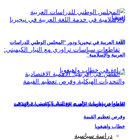
إفريقيا
اللغة العربية في نيجيريا ودور “المجلس الوطني للدراسات
العربية والإسلامية”
تقاطعات سياسات تراوري مع التيار الكيميتي: قراءة في
القطن في إفريقيا: الأهمية الاقتصادية والتحديات الهيكلية
وفرص تعظيم القيمة
خطاب واهيغويا
دراسة سياسية