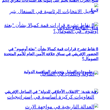
شبح الحرب الأهلية يخيم على إثيوبيا بعد اشتباكات تيغراي (تايم
لاين)
8 نقاط تشرح قرارات قمة كمبالا بشأن “بعثة أوصوم” في
الحضور الإفريقي في سباق خلافة الأمين العام للأمم المتحدة
الصومال؟
بين طموحات التمثيل وتحديات المنافسة الدولية
رؤية نقدية: “الانقلاب الأخلاقي للدولة” في الساحل الإفريقي