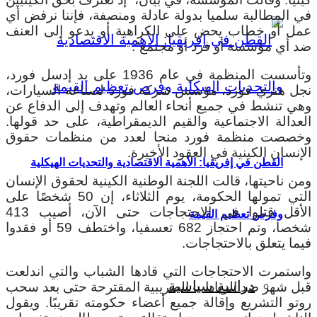
في المطالبة سلميا بدولة عادلة ومنصفة، فإننا نرفض أي
عمل أو خطاب يحض على الكراهية أو يدعو إلى العنف
ضد أي مؤسسة أو فرد أو مجتمع”.
وتأسست المنظمة في عام 1936 على يد إدسل فورد،
نجل هنري فورد، مؤسس شركة فورد لصناعة السيارات،
وهي تنشط في جميع أنحاء العالم وتهدف إلى الدفاع عن
العدالة الاجتماعية والقيم الديمقراطية، على حد قولها.
وخصصت منظمة فورد منحا لعدد من منظمات حقوق
الإنسان الكينية في العقود الأخيرة.
القطن في إفريقيا: الأهمية الاقتصادية والتحديات الهيكلية
ومن ناحيتها، قالت اللجنة الوطنية الكينية لحقوق الإنسان
التي تمولها الحكومة، يوم الثلاثاء، إن 50 شخصًا على
الأقل قتلوا في الاحتجاجات حتى الآن، أصيب 413
وفرص تعظيم القيمة
شخصا، وتم احتجاز 682 تعسفيا، واختطف 59 أو فقدوا
فيما يتعلق بالاحتجاجات.
واستمرت الاحتجاجات التي قادها الشباب والتي اندلعت
دراسة سياسية
قبل شهر ضد الزيادات الضريبية المقترحة حتى بعد سحب
روتو التشريع وإقالة جميع أعضاء حكومته تقريبًا. ويقول