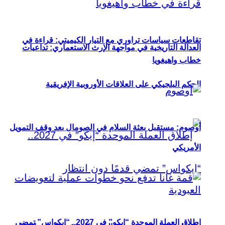
تقاطعات سياسات تراوري مع التيار الكيميتي: قراءة في
العدالة التاريخية في مواجهة الإرث الاستعماري: تداعيات
خطاب واهيغويا
الحكم البلجيكي على العلاقات الأوروبية الإفريقية
أوصوم: مستقبل بعثة السلام في الصومال بعد وقف التمويل
الأمريكي
إطلاق العملة الموحدة “إيكو” في 2027.. “إيكواس” تمضي