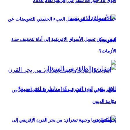
أقوى 10 جوازات سفر في إفريقيا لعام 2026
عقد التعويضات: من يتحمل العبء الحقيقي للتعويضات عن
كيف يمكن تحويل الأسواق الإفريقية إلى أداة لتخفيف حدة
العبودية؟
الأزمات؟
تحوُّل طاقي عادل في السنغال.. تغيير السياسات بدلاً من
دوّامة الديون
إثيوبيا وإريتريا وجبهة تيغراي: من يجر القرن الإفريقي إلى