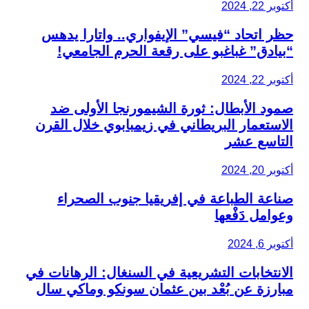
أكتوبر 22, 2024
حظر اتحاد “فيسي” الإيفواري.. واتارا يدهس
“بيادق” غباغبو على رقعة الحرم الجامعي!
أكتوبر 22, 2024
صمود الأبطال: ثورة الشيمورنجا الأولى ضد
الاستعمار البريطاني في زيمبابوي خلال القرن
التاسع عشر
أكتوبر 20, 2024
صناعة الطباعة في إفريقيا جنوب الصحراء
وعوامل دَفْعها
أكتوبر 6, 2024
الانتخابات التشريعية في السنغال: الرهانات في
مبارزة عن بُعْد بين عثمان سونكو وماكي سال