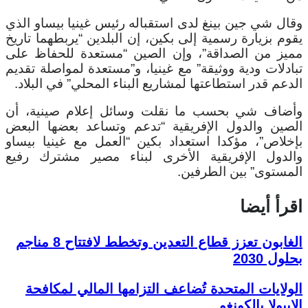
وقال شي جين بينغ لدى استقباله رئيس غينيا بيساو الذي
يقوم بزيارة رسمية إلى بكين، إن البلدين “يربطهما تاريخ
مميز من الصداقة”، وإن الصين “مستعدة للحفاظ على
تبادلات ودية ووثيقة” مع غينيا، و”مستعدة لمواصلة تقديم
الدعم قدر استطاعتها لمشاريع البناء المحلي” في البلاد.
وأضاف شي بحسب ما نقلت وسائل إعلام صينية، أن
الصين والدول الإفريقية “تدعم وتساعد بعضها البعض
بإخلاص”، مؤكدا استعداد بكين “العمل مع غينيا بيساو
والدول الإفريقية الأخرى لبناء مصير مشترك رفيع
المستوى” بين الطرفين.
اقرأ أيضا
الغابون تعزز قطاع التعدين وتخطط لافتتاح 8 مناجم
بحلول 2030
الولايات المتحدة تُضاعف التزامها المالي لمكافحة
الإيبولا بالكونغو