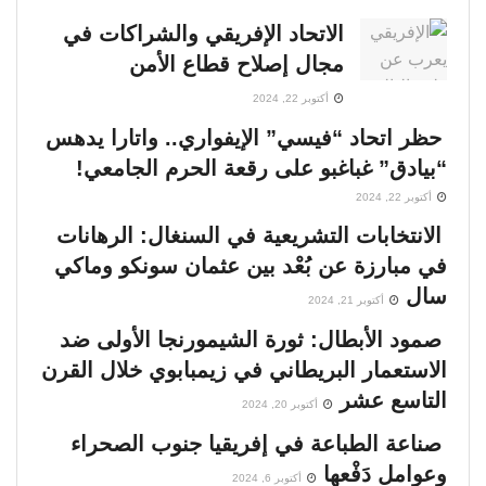
الاتحاد الإفريقي والشراكات في
مجال إصلاح قطاع الأمن
أكتوبر 22, 2024
حظر اتحاد “فيسي” الإيفواري.. واتارا يدهس
“بيادق” غباغبو على رقعة الحرم الجامعي!
أكتوبر 22, 2024
الانتخابات التشريعية في السنغال: الرهانات
في مبارزة عن بُعْد بين عثمان سونكو وماكي
سال
أكتوبر 21, 2024
صمود الأبطال: ثورة الشيمورنجا الأولى ضد
الاستعمار البريطاني في زيمبابوي خلال القرن
التاسع عشر
أكتوبر 20, 2024
صناعة الطباعة في إفريقيا جنوب الصحراء
وعوامل دَفْعها
أكتوبر 6, 2024