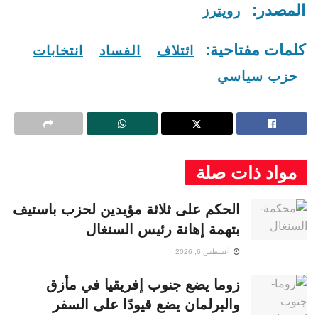
المصدر:
رويترز
كلمات مفتاحية:
ائتلاف
الفساد
انتخابات
حزب سياسي
مواد ذات صلة
الحكم على ثلاثة مؤيدين لحزب باستيف
بتهمة إهانة رئيس السنغال
أغسطس 6, 2026
زوما يضع جنوب إفريقيا في مأزق
والبرلمان يضع قيودًا على السفر