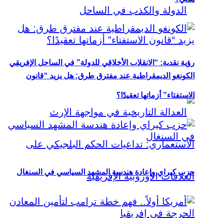
رؤية نقدية: “الانقلاب الأخلاقي للدولة” في الساحل الإفريقي
الكونغو الديمقراطية عند مفترق طرق: هل يزيد “قانون
الاستفتاء” أزماتها تعقيدًا؟
حزب كيراي وإعادة هندسة المشهد السياسي في السنغال