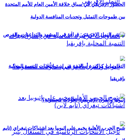
الحضور الإفريقي في سباق خلافة الأمين العام للأمم المتحدة
بين طموحات التمثيل وتحديات المنافسة الدولية
تهريب النمل الإفريقي: قراءة في المشهد والتداعيات والفرص
التعاونيات كركيزة أساسية في إستراتيجيات التنمية المحلية
بإفريقيا
إثيوبيا والقرن الإفريقي: تحوُّلات محسوبة؟
شبح الحرب الأهلية يخيم على إثيوبيا بعد اشتباكات تيغراي (تايم