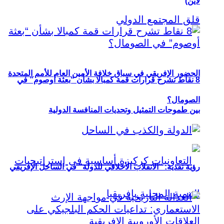
لاين)
الحضور الإفريقي في سباق خلافة الأمين العام للأمم المتحدة
8 نقاط تشرح قرارات قمة كمبالا بشأن “بعثة أوصوم” في
الصومال؟
بين طموحات التمثيل وتحديات المنافسة الدولية
رؤية نقدية: “الانقلاب الأخلاقي للدولة” في الساحل الإفريقي