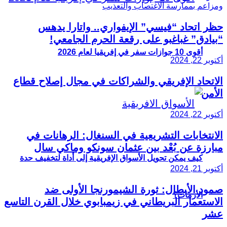
حظر اتحاد “فيسي” الإيفواري.. واتارا يدهس
“بيادق” غباغبو على رقعة الحرم الجامعي!
أقوى 10 جوازات سفر في إفريقيا لعام 2026
أكتوبر 22, 2024
الاتحاد الإفريقي والشراكات في مجال إصلاح قطاع
الأمن
أكتوبر 22, 2024
الانتخابات التشريعية في السنغال: الرهانات في
مبارزة عن بُعْد بين عثمان سونكو وماكي سال
كيف يمكن تحويل الأسواق الإفريقية إلى أداة لتخفيف حدة
أكتوبر 21, 2024
صمود الأبطال: ثورة الشيمورنجا الأولى ضد
الأزمات؟
الاستعمار البريطاني في زيمبابوي خلال القرن التاسع
عشر