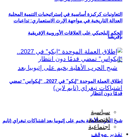
التعاونيات كركيزة أساسية في إستراتيجيات التنمية المحلية
العدالة التاريخية في مواجهة الإرث الاستعماري: تداعيات
الحكم البلجيكي على العلاقات الأوروبية الإفريقية
بإفريقيا
إطلاق العملة الموحدة “إيكو” في 2027.. “إيكواس” تمضي
قدمًا دون انتظار
سياسية
اقتصادية
شبح الحرب الأهلية يخيم على إثيوبيا بعد اشتباكات تيغراي (تايم
اجتماعية
تقدير موقف