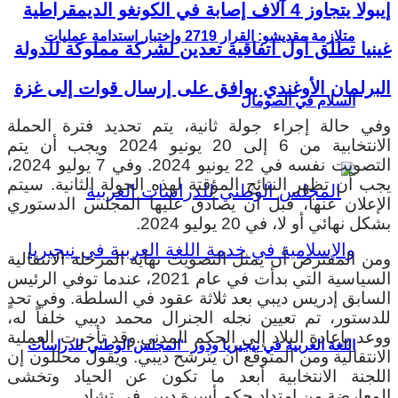
إيبولا يتجاوز 4 آلاف إصابة في الكونغو الديمقراطية
متلازمة مقديشو: القرار 2719 واختبار استدامة عمليات
غينيا تطلق أول اتفاقية تعدين لشركة مملوكة للدولة
البرلمان الأوغندي يوافق على إرسال قوات إلى غزة
السلام في الصومال
وفي حالة إجراء جولة ثانية، يتم تحديد فترة الحملة
الانتخابية من 6 إلى 20 يونيو 2024 ويجب أن يتم
التصويت نفسه في 22 يونيو 2024. وفي 7 يوليو 2024،
يجب أن تظهر النتائج المؤقتة لهذه الجولة الثانية. سيتم
الإعلان عنها، قبل أن يصادق عليها المجلس الدستوري
بشكل نهائي أو لا، في 20 يوليو 2024.
ومن المفترض أن يمثل التصويت نهاية المرحلة الانتقالية
السياسية التي بدأت في عام 2021، عندما توفي الرئيس
السابق إدريس ديبي بعد ثلاثة عقود في السلطة. وفي تحدٍ
للدستور، تم تعيين نجله الجنرال محمد ديبي خلفاً له،
ووعد بإعادة البلاد إلى الحكم المدني.وقد تأخرت العملية
اللغة العربية في نيجيريا ودور “المجلس الوطني للدراسات
الانتقالية ومن المتوقع أن يترشح ديبي. ويقول محللون إن
اللجنة الانتخابية أبعد ما تكون عن الحياد وتخشى
المعارضة من امتداد حكم أسرة ديبي في تشاد.