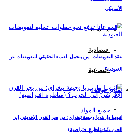
الأمريكي
سياسية
اقتصادية
عقد التعويضات: من يتحمل العبء الحقيقي للتعويضات عن
العبودية؟
اجتماعية
تقدير موقف
جميع المواد
إثيوبيا وإريتريا وجبهة تيغراي: من يجر القرن الإفريقي إلى
اجتماعي
الحرب؟ (مناظرة افتراضية)