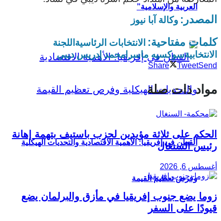
العربية والإسلامية”
المصدر:
وكالة آبا نيوز
كلمات مفتاحية:
الانتخابات الرئاسية
اللجنة
الانتخابية
سوكسيه ماسرا
محمد إدريس ديبي
Share
Tweet
Send
مواد ذات صلة
الحكم على ثلاثة مؤيدين لحزب باستيف بتهمة إهانة
القطن في إفريقيا: الأهمية الاقتصادية والتحديات الهيكلية
رئيس السنغال
أغسطس 6, 2026
وفرص تعظيم القيمة
زوما يضع جنوب إفريقيا في مأزق والبرلمان يضع
قيودًا على السفر