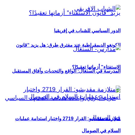
الدور السياسي للشباب في إفريقيا
الكونغو الديمقراطية عند مفترق طرق: هل يزيد “قانون
الاستفتاء” أزماتها تعقيدًا؟
المدرسة في السنغال: الواقع والتحديات وآفاق المستقبل
متلازمة مقديشو: القرار 2719 واختبار استدامة عمليات
السلام في الصومال