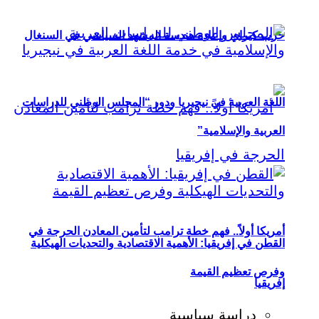
حزب كيراي وإعادة هندسة المشهد السياسي في السنغال
اللغة العربية في نيجيريا ودور “المجلس الوطني للدراسات
العربية والإسلامية”
أمريكا أولاً.. فهم خطة ترامب لتأمين المعادن الحرجة في
القطن في إفريقيا: الأهمية الاقتصادية والتحديات الهيكلية
وفرص تعظيم القيمة
إفريقيا
دراسة سياسية