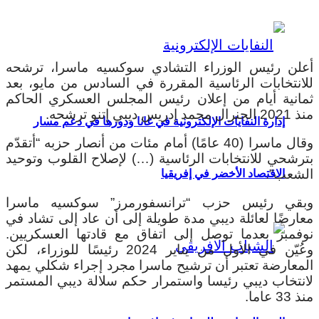
أعلن رئيس الوزراء التشادي سوكسيه ماسرا، ترشحه
للانتخابات الرئاسية المقررة في السادس من مايو، بعد
ثمانية أيام من إعلان رئيس المجلس العسكري الحاكم
منذ 2021 الجنرال محمد إدريس ديبي إتنو ترشحه.
إدارة النفايات الإلكترونية في غانا ودورها في دعم مسار
وقال ماسرا (40 عامًا) أمام مئات من أنصار حزبه “أتقدّم
بترشحي للانتخابات الرئاسية (…) لإصلاح القلوب وتوحيد
الشعب”.
الاقتصاد الأخضر في إفريقيا
وبقي رئيس حزب “ترانسفورمرز” سوكسيه ماسرا
معارضًا لعائلة ديبي مدة طويلة إلى أن عاد إلى تشاد في
نوفمبر بعدما توصل إلى اتفاق مع قادتها العسكريين.
وعُيّن في الأول من يناير 2024 رئيسًا للوزراء، لكن
المعارضة تعتبر أن ترشيح ماسرا مجرد إجراء شكلي يمهد
لانتخاب ديبي رئيسا واستمرار حكم سلالة ديبي المستمر
منذ 33 عاما.