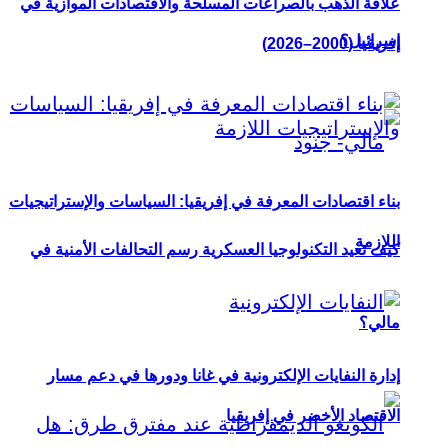
علاقة الذهب بالصراعات المسلحة والاقتصادات الموازية في
إسرائيل؟
إفريقيا (2000–2026)
بناء اقتصادات المعرفة في إفريقيا: السياسات والإستراتيجيات
اللازمة
كيف تعيد التكنولوجيا العسكرية رسم التحالفات الأمنية في
مالي؟
إدارة النفايات الإلكترونية في غانا ودورها في دعم مسار
الاقتصاد الأخضر في إفريقيا