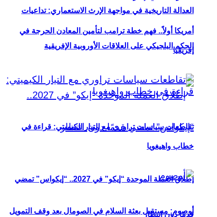
العدالة التاريخية في مواجهة الإرث الاستعماري: تداعيات
أمريكا أولاً.. فهم خطة ترامب لتأمين المعادن الحرجة في
الحكم البلجيكي على العلاقات الأوروبية الإفريقية
إفريقيا
تقاطعات سياسات تراوري مع التيار الكيميتي: قراءة في
خطاب واهيغويا
إطلاق العملة الموحدة “إيكو” في 2027.. “إيكواس” تمضي
أوصوم: مستقبل بعثة السلام في الصومال بعد وقف التمويل
قدمًا دون انتظار