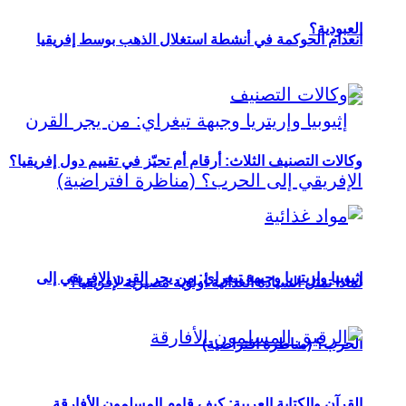
العبودية؟
انعدام الحوكمة في أنشطة استغلال الذهب بوسط إفريقيا
وكالات التصنيف الثلاث: أرقام أم تحيّز في تقييم دول إفريقيا؟
إثيوبيا وإريتريا وجبهة تيغراي: من يجر القرن الإفريقي إلى
لماذا تمثل السيادة الغذائية أولوية مصيرية لإفريقيا؟
الحرب؟ (مناظرة افتراضية)
القرآن والكتابة العربية: كيف قاوم المسلمون الأفارقة