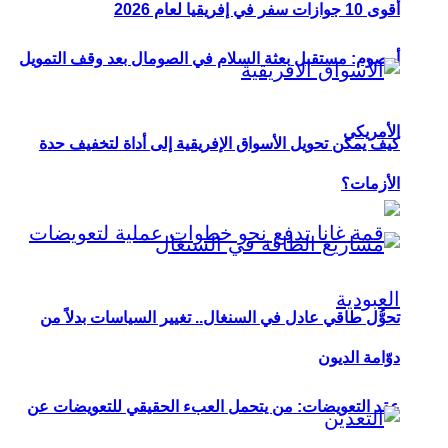
أقوى 10 جوازات سفر في إفريقيا لعام 2026
أوصوم: مستقبل بعثة السلام في الصومال بعد وقف التمويل
الأمريكي
كيف يمكن تحويل الأسواق الإفريقية إلى أداة لتخفيف حدة
الأزمات؟
تحوُّل طاقي عادل في السنغال.. تغيير السياسات بدلاً من
دوّامة الديون
عقد التعويضات: من يتحمل العبء الحقيقي للتعويضات عن