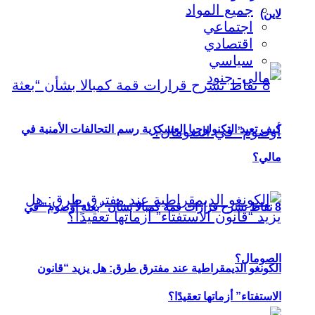
جميع المواد
لاين)
اجتماعي
اقتصادي
سياسي
كيف تعيد التكنولوجيا العسكرية رسم التحالفات الأمنية في
مالي؟
8 نقاط تشرح قرارات قمة كمبالا بشأن “بعثة أوصوم” في
الصومال؟
الكونغو الديمقراطية عند مفترق طرق: هل يزيد “قانون
الاستفتاء” أزماتها تعقيدًا؟