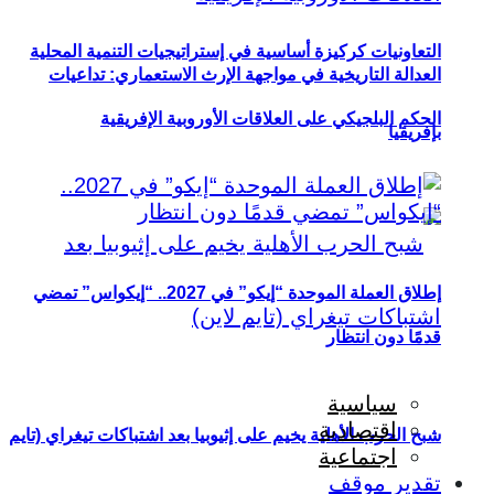
التعاونيات كركيزة أساسية في إستراتيجيات التنمية المحلية
العدالة التاريخية في مواجهة الإرث الاستعماري: تداعيات
الحكم البلجيكي على العلاقات الأوروبية الإفريقية
بإفريقيا
إطلاق العملة الموحدة “إيكو” في 2027.. “إيكواس” تمضي
قدمًا دون انتظار
سياسية
اقتصادية
شبح الحرب الأهلية يخيم على إثيوبيا بعد اشتباكات تيغراي (تايم
اجتماعية
تقدير موقف