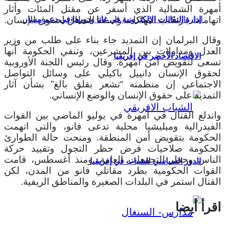
أمهرة الشمالية الذي أسفر عن مقتل المئات وأثار
اتهامات بارتكاب انتهاكات واسعة النطاق لحقوق الإنسان.
إدارة النفايات الإلكترونية في غانا ودورها في دعم مسار
وقال البرلمان إن التمديد جاء بناء على طلب من وزير
العدل ومداولات بين المشرعين، وتنفي الحكومة أنها
الاقتصاد الأخضر في إفريقيا
تسعى لتقويض أمن أمهرة. وقال رئيس اللجنة الأوروبية
لحقوق الإنسان دانييل باكيلي على وسائل التواصل
الاجتماعي إن منظمته “تشعر بقلق بالغ” بشأن آثار
التمديد على حقوق الإنسان والوضع الإنساني.
واندلع القتال في أمهرة في يوليو الماضي بين القوات
الفيدرالية وميليشيا محلية تدعى فانو، والتي اتهمت
الحكومة بتقويض أمن المنطقة. ومنحت حالة الطوارئ
الحكومة صلاحيات فرض حظر التجول وتقييد حركة
الناس وحظر التجمعات العامة. ومنذ أغسطس، قامت
الدور السياسي للشباب في إفريقيا
القوات الحكومية بطرد مقاتلي فانو من المدن، لكن
القتال استمر في البلدات الصغيرة والمناطق الريفية.
اقرأ أيضا