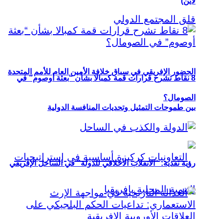
لاين)
الحضور الإفريقي في سباق خلافة الأمين العام للأمم المتحدة
8 نقاط تشرح قرارات قمة كمبالا بشأن “بعثة أوصوم” في
الصومال؟
بين طموحات التمثيل وتحديات المنافسة الدولية
رؤية نقدية: “الانقلاب الأخلاقي للدولة” في الساحل الإفريقي