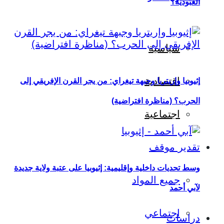
العبودية؟
سياسية
اقتصادية
إثيوبيا وإريتريا وجبهة تيغراي: من يجر القرن الإفريقي إلى
الحرب؟ (مناظرة افتراضية)
اجتماعية
تقدير موقف
وسط تحديات داخلية وإقليمية: إثيوبيا على عتبة ولاية جديدة
جميع المواد
لآبي أحمد
اجتماعي
دراسات