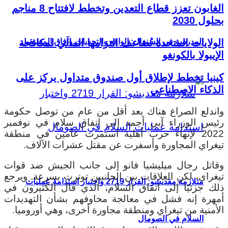
الغابون تعزز قطاع التعدين وتخطط لافتتاح 8 مناجم
بحلول 2030
المدرسة في السنغال: الواقع والتحديات وآفاق المستقبل
الولايات المتحدة تُضاعف التزامها المالي لمكافحة
الإيبولا بالكونغو
كينيا تخطط لإطلاق أول صندوق متداول يركز على
الذكاء الاصطناعي
واندلع الصراع هناك بعد أقل من عام من توصل حكومة
رئيس الوزراء آبي أحمد إلى اتفاق سلام في نوفمبر
2022 لإنهاء حرب أهلية استمرت عامين في منطقة
تيغراي المجاورة وأسفرت عن مقتل عشرات الآلاف.
وقاتل رجال ميليشيا فانو إلى جانب الجيش ضد قوات
تيغراي، لكن العلاقات بين الجانبين توترت بسرعة. ويرجع
متلازمة مقديشو: القرار 2719 واختبار استدامة عمليات
ذلك جزئيًا إلى اتفاق السلام، الذي قال الكثيرون في
أمهرة إنه فشل في معالجة مخاوفهم بشأن التهديدات
الأمنية من تيغراي ومنطقة مجاورة أخرى، وهي أوروميا.
السلام في الصومال