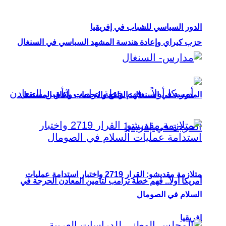
الدور السياسي للشباب في إفريقيا
حزب كيراي وإعادة هندسة المشهد السياسي في السنغال
المدرسة في السنغال: الواقع والتحديات وآفاق المستقبل
متلازمة مقديشو: القرار 2719 واختبار استدامة عمليات
أمريكا أولاً.. فهم خطة ترامب لتأمين المعادن الحرجة في
السلام في الصومال
إفريقيا