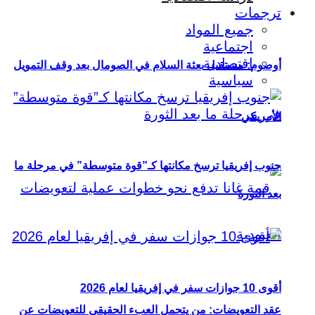
ترجمات
جميع المواد
اجتماعية
اقتصادية
أوصوم: مستقبل بعثة السلام في الصومال بعد وقف التمويل
سياسية
الأمريكي
جنوب إفريقيا ترسخ مكانتها كـ”قوة متوسطة” في مرحلة ما
بعد الثورة
أقوى 10 جوازات سفر في إفريقيا لعام 2026
عقد التعويضات: من يتحمل العبء الحقيقي للتعويضات عن