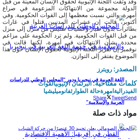
وقد وثقت اللجنة الإثيوبية لحقوق الإنسان المعينة من قبل
الدولة مجموعة من الانتهاكات المزعومة في صراع
أمهرة، والتي نسبت معظمها إلى القوات الحكومية. وفي
أكتوبر، قالت إن عشرات المدنيين قتلوا في غارات
بطائرات بدون طيار وعمليات تفتيش من منزل إلى منزل
من قبل القوات الحكومية. ولم ترد الحكومة على مزاعم
محددة بشأن الانتهاكات في أمهرة، لكنها قالت في
نوفمبر إن تقرير اللجنة الإثيوبية لحقوق الإنسان حول هذا
الموضوع يفتقر إلى التوازن.
المصدر:
رويترز
اللغة العربية في نيجيريا ودور “المجلس الوطني للدراسات
كلمات مفتاحية:
البرلمان الإثيوبي
القوات
الفيدرالية
امهرة
حالة الطوارئ
فانو
ميليشيا
Share
Tweet
Send
العربية والإسلامية”
مواد ذات صلة