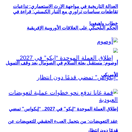
العدالة التاريخية في مواجهة الإرث الاستعماري: تداعيات
تقاطعات سياسات تراوري مع التيار الكيميتي: قراءة في
خطاب واهيغويا
الحكم البلجيكي على العلاقات الأوروبية الإفريقية
أوصوم: مستقبل بعثة السلام في الصومال بعد وقف التمويل
الأمريكي
إطلاق العملة الموحدة “إيكو” في 2027.. “إيكواس” تمضي
عقد التعويضات: من يتحمل العبء الحقيقي للتعويضات عن
قدمًا دون انتظار