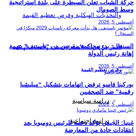
حركة الشباب تعلن السيطرة على بلدة استراتيجية
وسط الصومال
أغسطس 5, 2026
السنغال: بدء محاكمة مقربين من “باستيف” بتهمة
القطن في إفريقيا: الأهمية الاقتصادية والتحديات الهيكلية
إهانة رئيس الدولة
أغسطس 5, 2026
وفرص تعظيم القيمة
بوركينا فاسو ترفض اتهامات بتشكيل “ميليشيا
رقمية” ضد الصحفيين
دراسة سياسية
أغسطس 5, 2026
دراسة اجتماعية
غينيا: الجيش يؤكد دعمه للرئيس دومبويا بعد
انتقادات حادة من المعارضة