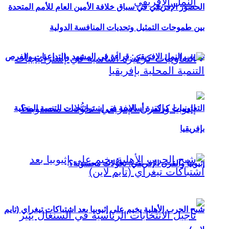
الحضور الإفريقي في سباق خلافة الأمين العام للأمم المتحدة
بين طموحات التمثيل وتحديات المنافسة الدولية
تهريب النمل الإفريقي: قراءة في المشهد والتداعيات والفرص
التعاونيات كركيزة أساسية في إستراتيجيات التنمية المحلية
بإفريقيا
إثيوبيا والقرن الإفريقي: تحوُّلات محسوبة؟
شبح الحرب الأهلية يخيم على إثيوبيا بعد اشتباكات تيغراي (تايم