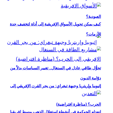
العبودية؟
كيف يمكن تحويل الأسواق الإفريقية إلى أداة لتخفيف حدة
الأزمات؟
تحوُّل طاقي عادل في السنغال.. تغيير السياسات بدلاً من
دوّامة الديون
إثيوبيا وإريتريا وجبهة تيغراي: من يجر القرن الإفريقي إلى
الحرب؟ (مناظرة افتراضية)
انعدام الحوكمة في أنشطة استغلال الذهب بوسط إفريقيا