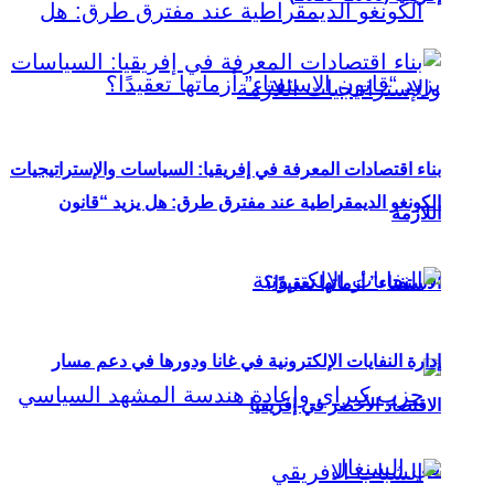
بناء اقتصادات المعرفة في إفريقيا: السياسات والإستراتيجيات
الكونغو الديمقراطية عند مفترق طرق: هل يزيد “قانون
اللازمة
الاستفتاء” أزماتها تعقيدًا؟
إدارة النفايات الإلكترونية في غانا ودورها في دعم مسار
الاقتصاد الأخضر في إفريقيا