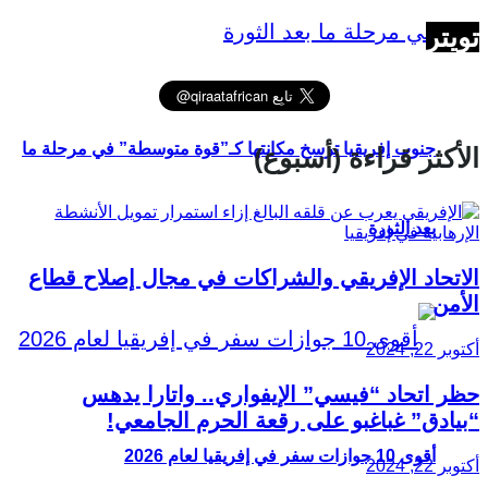
تويتر
جنوب إفريقيا ترسخ مكانتها كـ”قوة متوسطة” في مرحلة ما
الأكثر قراءة (أسبوع)
بعد الثورة
الاتحاد الإفريقي والشراكات في مجال إصلاح قطاع
الأمن
أكتوبر 22, 2024
حظر اتحاد “فيسي” الإيفواري.. واتارا يدهس
“بيادق” غباغبو على رقعة الحرم الجامعي!
أقوى 10 جوازات سفر في إفريقيا لعام 2026
أكتوبر 22, 2024