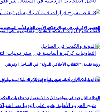
الحضور الإفريقي في سباق خلافة الأمين العام للأمم المتحدة ب
8 نقاط تشرح قرارات قمة كمبالا بشأن “بعثة أوصوم” في الصومال؟
رؤية نقدية: “الانقلاب الأخلاقي للدولة” في الساحل الإفريقي
التعاونيات كركيزة أساسية في إستراتيجيات التنمية المحلية بإفري
العدالة التاريخية في مواجهة الإرث الاستعماري: تداعيات الحكم ا