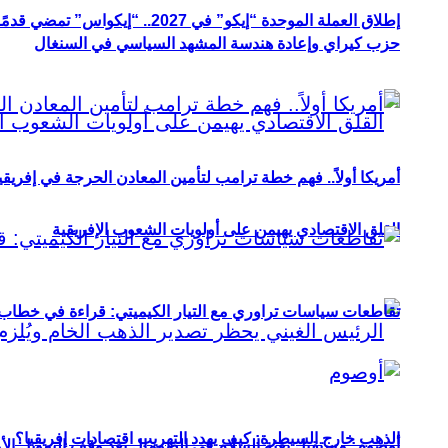
إطلاق العملة الموحدة “إيكو” في 2027.. “إيكواس” تمضي قدمًا دون انتظار
حزب كيراي وإعادة هندسة المشهد السياسي في السنغال
أمريكا أولاً.. فهم خطة ترامب لتأمين المعادن الحرجة في إفريقي
القلق الاقتصادي يهيمن على أولويات الشعوب الإفريقية
تقاطعات سياسات تراوري مع التيار الكيميتي: قراءة في خطاب و
الذهب خارج السيطرة: كيف يهدد التهريب اقتصادات إفريقيا؟
أوصوم: مستقبل بعثة السلام في الصومال بعد وقف التمويل الأ