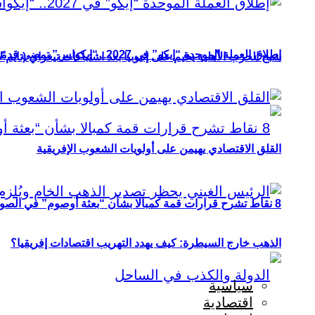
إطلاق العملة الموحدة “إيكو” في 2027.. “إيكواس” تمضي قدمًا دون انتظار
شبح الحرب الأهلية يخيم على إثيوبيا بعد اشتباكات تيغراي (تايم ل
القلق الاقتصادي يهيمن على أولويات الشعوب الإفريقية
8 نقاط تشرح قرارات قمة كمبالا بشأن “بعثة أوصوم” في الصومال؟
الذهب خارج السيطرة: كيف يهدد التهريب اقتصادات إفريقيا؟
سياسية
اقتصادية