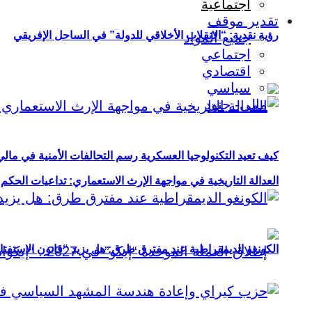
اجتماعية
تقدير موقف
رؤية نقدية: “الانقلاب الأخلاقي للدولة” في الساحل الإفريقي
جميع المواد
اجتماعي
اقتصادي
سياسي
كيف تعيد التكنولوجيا العسكرية رسم التحالفات الأمنية في مال
العدالة التاريخية في مواجهة الإرث الاستعماري: تداعيات الحكم ا
الكونغو الديمقراطية عند مفترق طرق: هل يزيد “قانون الاستفتاء” 