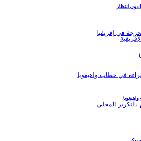
ا
اهيغويا
مريكي