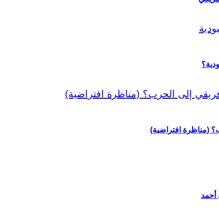
دية؟
رب؟ (مناظرة افتراضية)
 أحمد