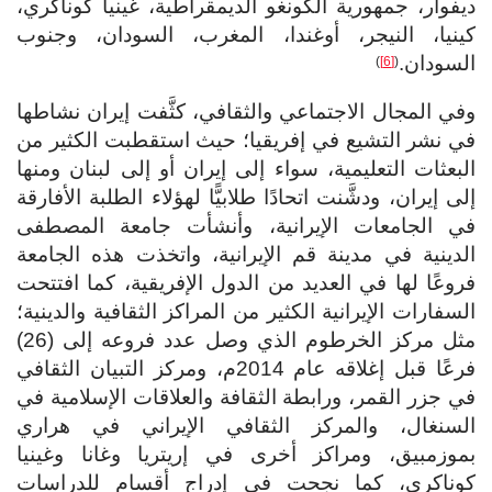
ديفوار، جمهورية الكونغو الديمقراطية، غينيا كوناكري،
كينيا، النيجر، أوغندا، المغرب، السودان، وجنوب
السودان.
)
[6]
(
وفي المجال الاجتماعي والثقافي، كثَّفت إيران نشاطها
في نشر التشيع في إفريقيا؛ حيث استقطبت الكثير من
البعثات التعليمية، سواء إلى إيران أو إلى لبنان ومنها
إلى إيران، ودشَّنت اتحادًا طلابيًّا لهؤلاء الطلبة الأفارقة
في الجامعات الإيرانية، وأنشأت جامعة المصطفى
الدينية في مدينة قم الإيرانية، واتخذت هذه الجامعة
فروعًا لها في العديد من الدول الإفريقية، كما افتتحت
السفارات الإيرانية الكثير من المراكز الثقافية والدينية؛
مثل مركز الخرطوم الذي وصل عدد فروعه إلى (26)
فرعًا قبل إغلاقه عام 2014م، ومركز التبيان الثقافي
في جزر القمر، ورابطة الثقافة والعلاقات الإسلامية في
السنغال، والمركز الثقافي الإيراني في هراري
بموزمبيق، ومراكز أخرى في إريتريا وغانا وغينيا
كوناكري، كما نجحت في إدراج أقسام للدراسات