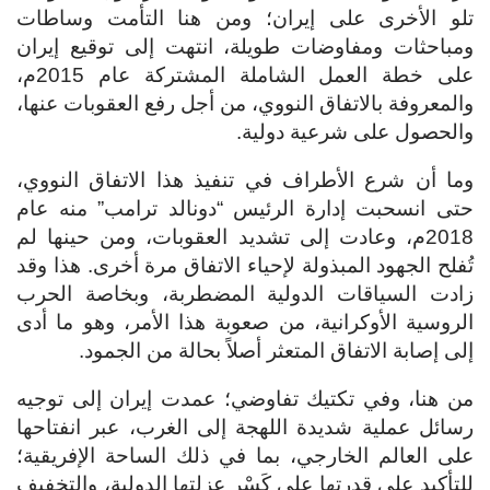
تلو الأخرى على إيران؛ ومن هنا التأمت وساطات
ومباحثات ومفاوضات طويلة، انتهت إلى توقيع إيران
على خطة العمل الشاملة المشتركة عام 2015م،
والمعروفة بالاتفاق النووي، من أجل رفع العقوبات عنها،
والحصول على شرعية دولية.
وما أن شرع الأطراف في تنفيذ هذا الاتفاق النووي،
حتى انسحبت إدارة الرئيس “دونالد ترامب” منه عام
2018م، وعادت إلى تشديد العقوبات، ومن حينها لم
تُفلح الجهود المبذولة لإحياء الاتفاق مرة أخرى. هذا وقد
زادت السياقات الدولية المضطربة، وبخاصة الحرب
الروسية الأوكرانية، من صعوبة هذا الأمر، وهو ما أدى
إلى إصابة الاتفاق المتعثر أصلاً بحالة من الجمود.
من هنا، وفي تكتيك تفاوضي؛ عمدت إيران إلى توجيه
رسائل عملية شديدة اللهجة إلى الغرب، عبر انفتاحها
على العالم الخارجي، بما في ذلك الساحة الإفريقية؛
للتأكيد على قدرتها على كَسْر عزلتها الدولية، والتخفيف