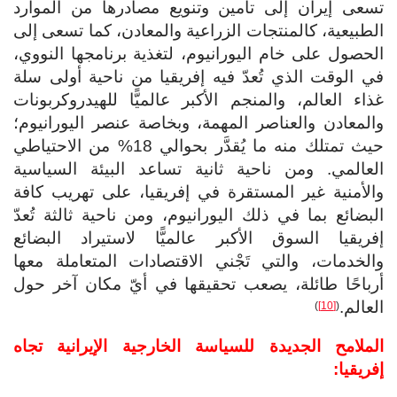
تسعى إيران إلى تأمين وتنويع مصادرها من الموارد
الطبيعية، كالمنتجات الزراعية والمعادن، كما تسعى إلى
الحصول على خام اليورانيوم، لتغذية برنامجها النووي،
في الوقت الذي تُعدّ فيه إفريقيا من ناحية أولى سلة
غذاء العالم، والمنجم الأكبر عالميًّا للهيدروكربونات
والمعادن والعناصر المهمة، وبخاصة عنصر اليورانيوم؛
حيث تمتلك منه ما يُقدَّر بحوالي 18% من الاحتياطي
العالمي. ومن ناحية ثانية تساعد البيئة السياسية
والأمنية غير المستقرة في إفريقيا، على تهريب كافة
البضائع بما في ذلك اليورانيوم، ومن ناحية ثالثة تُعدّ
إفريقيا السوق الأكبر عالميًّا لاستيراد البضائع
والخدمات، والتي تَجْني الاقتصادات المتعاملة معها
أرباحًا طائلة، يصعب تحقيقها في أيّ مكان آخر حول
العالم.
)
[10]
(
الملامح الجديدة للسياسة الخارجية الإيرانية تجاه
إفريقيا: