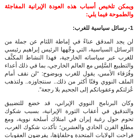
ويمكن تلخيص أسباب هذه العودة الإيرانية المفاجئة
والطموحة فيما يلي:
1- رسائل سياسية للغرب:
لن يجد المدقق عناءً في إماطة اللثام عن جملة من
الرسائل السياسية، التي وجَّهها الرئيس إبراهيم رئيسي
للغرب عبر سياساته الخارجية، فهذا النشاط المكثَّف
والتطبيع السَّلِس مع العالم الخارجي، بما في ذلك أعداء
وفُرَقاء الأمس، يقول للغرب وبوضوح: “لن نقف أمام
الملف النووي وقتًا أكثر من ذلك.. سنتجاوزه.. ولتذهب
عُزلتكم وعقوباتكم إلى الجحيم بلا رجعة”.
وكان البرنامج النووي الإيراني، قد خضع للتضييق
والتدقيق في أعقاب الثورة الإيرانية، بسبب شكوك
تحوم حول رغبة إيران في امتلاك أسلحة نووية، ومع
مطلع القرن الحادي والعشرين؛ تأكدت شكوك الغرب،
فراحت الولايات المتحدة وحلفاؤها، يفرضون العقوبات