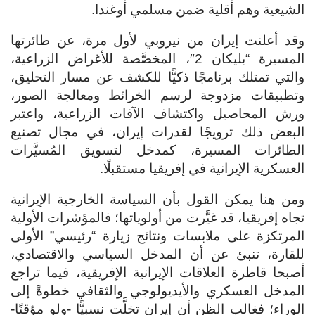
الشيعية وهم أقلية ضمن مسلمي أوغندا.
وقد أعلنت إيران من نيروبي لأول مرة، عن طائرتها
المسيرة “بليكان 2″، المخصَّصة للأغراض الزراعية،
والتي تمتلك برنامجًا ذكيًّا للكشف عن مسار التحليق،
وتطبيقات مزدوجة لرسم الخرائط ومعالجة الصور،
ورش المحاصيل واكتشاف الآفات الزراعية، واعتبر
البعض ذلك ترويجًا لقدرات إيران، في مجال تصنيع
الطائرات المسيرة، كمدخل لتسويق المُسيَّرات
العسكرية الإيرانية في إفريقيا مستقبلًا.
ومن هنا يمكن القول بأن السياسة الخارجية الإيرانية
تجاه إفريقيا، قد غيَّرت من أولوياتها؛ فالمؤشرات الأولية
المرتكزة على ملابسات ونتائج زيارة “رئيسي” الأولى
للقارة، تنبئ عن أن المدخل السياسي والاقتصادي،
أصبحا قاطرة العلاقات الإيرانية الإفريقية، فيما تراجع
المدخل العسكري والأيديولوجي والثقافي خطوةً إلى
الوراء؛ فغالب الظن أن إيران تخلَّت نسبيًّا -ولو مؤقتًا-