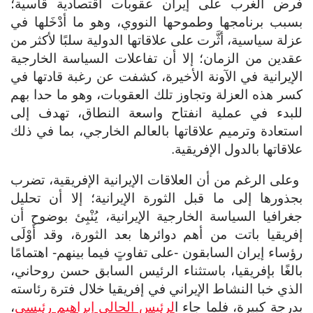
فرض الغرب على إيران عقوبات اقتصادية قاسية؛
بسبب برنامجها وطموحها النووي، وهو ما أدْخَلها في
عزلة سياسية، أثَّرت على علاقاتها الدولية سلبًا لأكثر من
عقدين من الزمان؛ إلا أن تفاعلات السياسة الخارجية
الإيرانية في الآونة الأخيرة، كشفت عن رغبة قادتها في
كسر هذه العزلة وتجاوز تلك العقوبات، وهو ما حدا بهم
للبدء في عملية انفتاح واسعة النطاق، تهدف إلى
استعادة وترميم علاقاتها بالعالم الخارجي، بما في ذلك
علاقاتها بالدول الإفريقية.
وعلى الرغم من أن العلاقات الإيرانية الإفريقية، تضرب
بجذورها إلى ما قبل الثورة الإيرانية؛ إلا أن تحليل
جغرافيا السياسة الخارجية الإيرانية، يُنْبِئ بوضوح أن
إفريقيا باتت من أهم دوائرها بعد الثورة، وقد أَوْلَى
رؤساء إيران السابقون -على تفاوتٍ فيما بينهم- اهتمامًا
بالغًا بإفريقيا، باستثناء الرئيس السابق حسن روحاني،
الذي خبا النشاط الإيراني في إفريقيا خلال فترة رئاسته
بدرجة كبيرة، فلما جاء ا
لرئيس الحالي إبراهيم رئيسي
،