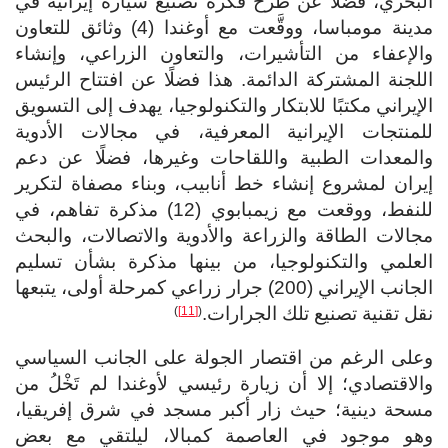
البحري، فضلًا عن طرح فكرة تصنيع سيارة إيرانية في
مدينة مومباسا، ووقَّعت مع أوغندا (4) وثائق للتعاون
والإعفاء من التأشيرات، والتعاون الزراعي، وإنشاء
اللجنة المشتركة الدائمة. هذا فضلًا عن افتتاح الرئيس
الإيراني مكتبًا للابتكار والتكنولوجيا، يهدف إلى التسويق
للمنتجات الإيرانية المعرفية، في مجالات الأدوية
والمعدات الطبية واللقاحات وغيرها، فضلًا عن دعم
إيران لمشروع إنشاء خط أنابيب، وبناء مصفاة لتكرير
للنفط، ووقعت مع زيمبابوي (12) مذكرة تفاهم، في
مجالات الطاقة والزراعة والأدوية والاتصالات، والبحث
العلمي والتكنولوجيا، من بينها مذكرة بشأن تسليم
الجانب الإيراني (200) جرار زراعي كمرحلة أولى، يتبعها
نقل تقنية تصنيع تلك الجرارات.
)
[11]
(
وعلى الرغم من اقتصار الجولة على الجانب السياسي
والاقتصادي؛ إلا أن زيارة رئيسي لأوغندا لم تَخْلُ من
مسحة دينية؛ حيث زار أكبر مسجد في شرق إفريقيا،
وهو موجود في العاصمة كمبالا، ليلتقي مع بعض