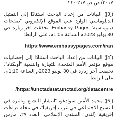
٢٠١٧) ص ص ٢١٧-٢٤٠.
([3]) البيانات من إعداد الباحث استنادًا إلى التمثيل
الدبلوماسي الوارد علي الموقع الإلكتروني “صفحات
دبلوماسية” Embassy Pages، تحققت آخر زيارة في
30 يوليو 2023م الساعة 1:05م، على الرابط:
https://www.embassypages.com/iran
([4]) البيانات من إعداد الباحث استنادًا إلى إحصائيات
موقع مؤتمر الأمم المتحدة للتجارة والتنمية ‏”أونكتاد”،
تحققت آخر زيارة في 30 يوليو 2023م الساعة 1:10م،
على الرابط:
https://unctadstat.unctad.org/datacentre/
([5]) محمد الأمين سوادغو، “انتشار التشيع وتأثيره في
النسيج الاجتماعي في غرب إفريقيا”، في مجلة قراءات
إفريقية (لندن: المنتدى الإسلامي، العدد ٢٧، مارس