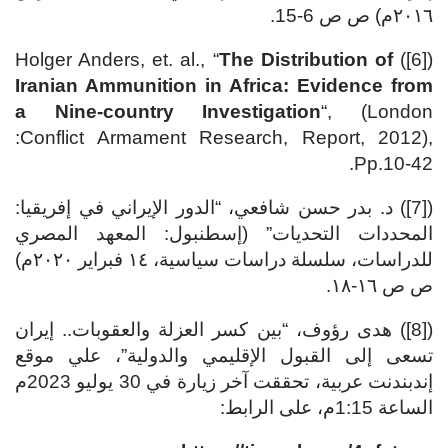
٢٠١٦م) ص ص 6-15.
The Distribution of
([6]) Holger Anders, et. al., “
Iranian Ammunition in Africa: Evidence from
a Nine-country Investigation
“, (London
:Conflict Armament Research, Report, 2012),
Pp.10-42.
([7]) د. بدر حسن شافعي، “الدور الإيراني في إفريقيا:
المحددات التحديات” (إسطنبول: المعهد المصري
للدراسات، سلسلة دراسات سياسية، ١٤ فبراير ٢٠٢٠م)
ص ص ١٦-١٨.
([8]) هدى رؤوف، “بين كسر العزلة والعقوبات.. إيران
تسعى إلى القبول الإقليمي والدولية”، علي موقع
إندبندنت عربية، تحققت آخر زيارة في 30 يوليو 2023م
الساعة 1:15م، على الرابط: