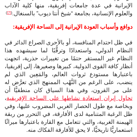
الإيرانية في عدة جامعات إفريقية، منها كلية الآداب
والعلوم الإنسانية، بجامعة “شيخ أنتا ديوب” بالسنغال.
)
[7]
(
دوافع وأسباب العودة الإيرانية إلى الساحة الإفريقية:
في ظل احتدام المنافسة، أو بالأحرى الصراع الدائر في
النظام الدولي، واستعدادًا وترقُّبًا لما سيشهده هذا
النظام غير المستقر حتمًا من تغييرات حذرية، اتجهت
أنظار كافة القوى الدولية، كبيرها وصغيرها، إلى إفريقيا،
باعتبارها مستودع ثروات العالم، والمَعِين الذي لم
ينضب، على الرغم من النَّهْب الممنهج الذي تعرَّض له
على مر القرون، وفي هذا السياق كان منطقيًّا أن
تحاول إيران استعادة نشاطها على الساحة الإفريقية
،
وبخاصة مع طول الحصار الغربي المضروب عليها، وفي
ظل الرغبة المتنامية لدى الأفارقة، في التحرر من ربقة
الهيمنة الغربية، والتي تتعامل مع القارة باعتبارها ميراثًا
استعماريًّا تاريخيًّا، لا يحق للأفارقة الفكاك منه.