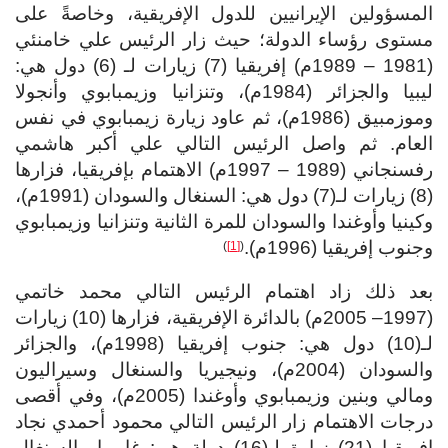
المسؤولين الإيرانيين للدول الإفريقية، وخاصةً على
مستوى رؤساء الدولة؛ حيث زار الرئيس علي خامنئي
(1981 – 1989م) إفريقيا (7) زيارات لـ (6) دول هي:
ليبيا والجزائر (1984م)، وتنزانيا وزيمبابوي وأنجولا
وموزمبيق (1986م)، ثم عاود زيارة زيمبابوي في نفس
العام. ثم واصل الرئيس التالي علي أكبر هاشمي
رفسنجاني (1989 – 1997م) الاهتمام بإفريقيا، فزارها
(8) زيارات لـ(7) دول هي: السنغال والسودان (1991م)،
وكينيا وأوغندا والسودان للمرة الثانية وتنزانيا وزيمبابوي
وجنوب إفريقيا (1996م).
)
[1]
(
بعد ذلك زاد اهتمام الرئيس التالي محمد خاتمي
(1997– 2005م) بالدائرة الإفريقية، فزارها (10) زيارات
لـ(10) دول هي: جنوب إفريقيا (1998م)، والجزائر
والسودان (2004م)، ونيجيريا والسنغال وسيراليون
ومالي وبنين وزيمبابوي وأوغندا (2005م)، وفي أقصى
درجات الاهتمام زار الرئيس التالي محمود أحمدي نجاد
إفريقيا (21) زيارة لـ(16) دولة هي: غامبيا والسنغال