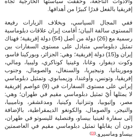
والأدوات الناجعة، وحقَّقت سياستها الخارجية تجاه
إفريقيا بالفعل قدرًا كبيرًا من أهدافها.
ففي المجال السياسي، وبخلاف الزيارات رفيعة
المستوى سالفة البيان؛ أقامت إيران علاقات دبلوماسية
رسمية مع (26) دولة من أصل (54) دولة إفريقية؛ فهناك
تمثيل دبلوماسي متبادل على مستوى السفارات بين
إيران و(15) دولة إفريقية؛ وهي: الجزائر، وبوركينا فاسو،
وكوت ديفوار، وغانا، وغينيا كوناكري، وليبيا، ومالي،
وموريتانيا، ونيجيريا، والسنغال، والصومال، وجنوب
إفريقيا، وتونس، وأوغندا، وزيمبابوي. وتمثيل دبلوماسي
إيراني على مستوى السفارات في (9) عواصم إفريقية
لا يمثلها أيّ تمثيل دبلوماسي مقيم في طهران؛ وهي:
مصر، وإثيوبيا، وتنزانيا، وكينيا، ومدغشقر، وناميبيا،
والنيجر، والصومال، والكونغو الديمقراطية، بالإضافة
إلى سفارة لغينيا بيساو، وقنصلية لليسوتو في طهران،
دون أن يقابلها تمثيل دبلوماسي مقيم في العاصمتين
بيساو وماسيرو.
)
[3]
(