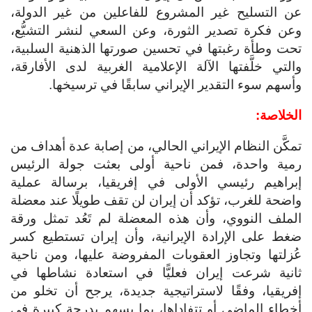
عن التسليح غير المشروع للفاعلين من غير الدولة،
وعن فكرة تصدير الثورة، وعن السعي لنشر التشيُّع،
تحت وطأة رغبتها في تحسين صورتها الذهنية السلبية،
والتي خلَّفتها الآلة الإعلامية الغربية لدى الأفارقة،
وأسهم سوء التقدير الإيراني سابقًا في ترسيخها.
الخلاصة:
تمكَّن النظام الإيراني الحالي، من إصابة عدة أهداف من
رمية واحدة، فمن ناحية أولى بعثت جولة الرئيس
إبراهيم رئيسي الأولى في إفريقيا، برسالة عملية
واضحة للغرب، تؤكد أن إيران لن تقف طويلًا عند معضلة
الملف النووي، وأن هذه المعضلة لم تَعُد تمثل ورقة
ضغط على الإرادة الإيرانية، وأن إيران تستطيع كسر
عُزلتها وتجاوز العقوبات المفروضة عليها، ومن ناحية
ثانية شرعت إيران فعليًّا في استعادة نشاطها في
إفريقيا، وفقًا لاستراتيجية جديدة، يرجح أن تخلو من
أخطاء الماضي أو تتفاداها، بما يسهم بدرجة كبيرة في