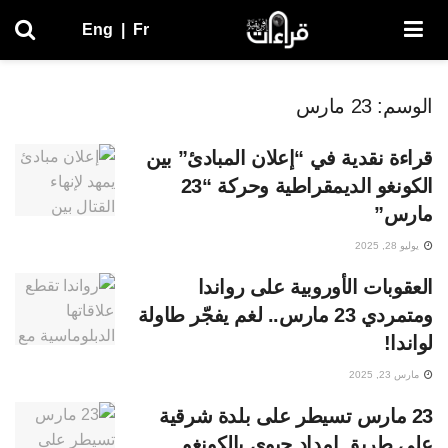
Eng
|
Fr
الوسم:
23 مارس
قراءة نقدية في “إعلان المبادئ” بين
الكونغو الديمقراطية وحركة “23
مارس”
يوليو 28, 2025
العقوبات الأوروبية على رواندا
ومتمردي 23 مارس.. لغم يفجّر طاولة
لواندا!
مارس 23, 2025
23 مارس تسيطر على بلدة شرقية
على طريق إمداد حيوي بالكونغو