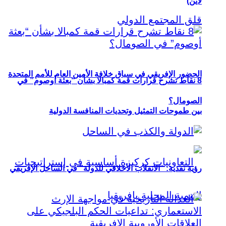
لاين)
الحضور الإفريقي في سباق خلافة الأمين العام للأمم المتحدة
8 نقاط تشرح قرارات قمة كمبالا بشأن “بعثة أوصوم” في
الصومال؟
بين طموحات التمثيل وتحديات المنافسة الدولية
رؤية نقدية: “الانقلاب الأخلاقي للدولة” في الساحل الإفريقي