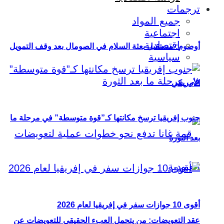
ترجمات
جميع المواد
اجتماعية
اقتصادية
أوصوم: مستقبل بعثة السلام في الصومال بعد وقف التمويل
سياسية
الأمريكي
جنوب إفريقيا ترسخ مكانتها كـ”قوة متوسطة” في مرحلة ما
بعد الثورة
أقوى 10 جوازات سفر في إفريقيا لعام 2026
عقد التعويضات: من يتحمل العبء الحقيقي للتعويضات عن