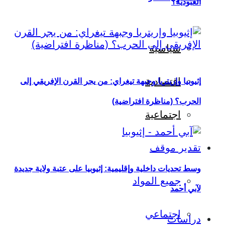
العبودية؟
سياسية
اقتصادية
إثيوبيا وإريتريا وجبهة تيغراي: من يجر القرن الإفريقي إلى
الحرب؟ (مناظرة افتراضية)
اجتماعية
تقدير موقف
وسط تحديات داخلية وإقليمية: إثيوبيا على عتبة ولاية جديدة
جميع المواد
لآبي أحمد
اجتماعي
دراسات