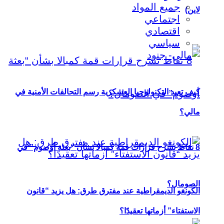
جميع المواد
لاين)
اجتماعي
اقتصادي
سياسي
كيف تعيد التكنولوجيا العسكرية رسم التحالفات الأمنية في
مالي؟
8 نقاط تشرح قرارات قمة كمبالا بشأن “بعثة أوصوم” في
الصومال؟
الكونغو الديمقراطية عند مفترق طرق: هل يزيد “قانون
الاستفتاء” أزماتها تعقيدًا؟