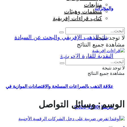
متابعات
والمؤثرات
منظمات وهيئات
كتاب قراءات إفريقية
لا توجد نتيجة
مشاهدة جميع النتائج
Eng
|
Fr
لا توجد نتيجة
مشاهدة جميع النتائج
علاقة الذهب بالصراعات المسلحة والاقتصادات الموازية في
الوسم:
وسائل التواصل
إفريقيا (2000–2026)