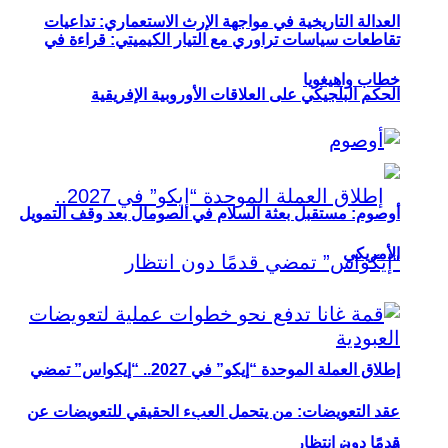
العدالة التاريخية في مواجهة الإرث الاستعماري: تداعيات
تقاطعات سياسات تراوري مع التيار الكيميتي: قراءة في
خطاب واهيغويا
الحكم البلجيكي على العلاقات الأوروبية الإفريقية
أوصوم: مستقبل بعثة السلام في الصومال بعد وقف التمويل
الأمريكي
إطلاق العملة الموحدة “إيكو” في 2027.. “إيكواس” تمضي
عقد التعويضات: من يتحمل العبء الحقيقي للتعويضات عن
قدمًا دون انتظار