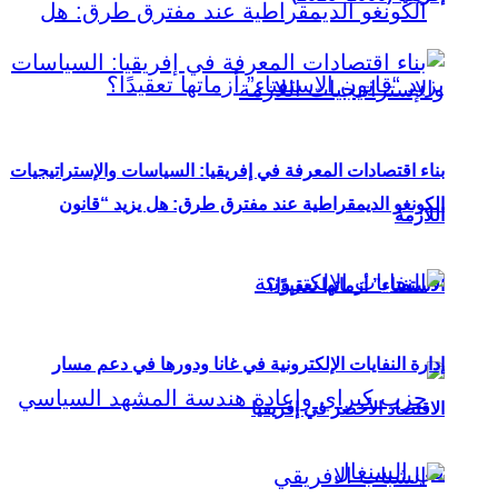
بناء اقتصادات المعرفة في إفريقيا: السياسات والإستراتيجيات
الكونغو الديمقراطية عند مفترق طرق: هل يزيد “قانون
اللازمة
الاستفتاء” أزماتها تعقيدًا؟
إدارة النفايات الإلكترونية في غانا ودورها في دعم مسار
الاقتصاد الأخضر في إفريقيا