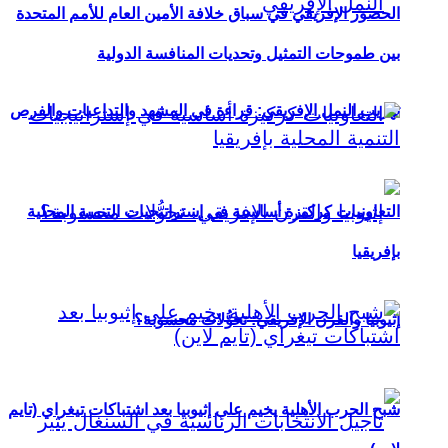
الحضور الإفريقي في سباق خلافة الأمين العام للأمم المتحدة
بين طموحات التمثيل وتحديات المنافسة الدولية
تهريب النمل الإفريقي: قراءة في المشهد والتداعيات والفرص
التعاونيات كركيزة أساسية في إستراتيجيات التنمية المحلية
بإفريقيا
إثيوبيا والقرن الإفريقي: تحوُّلات محسوبة؟
شبح الحرب الأهلية يخيم على إثيوبيا بعد اشتباكات تيغراي (تايم