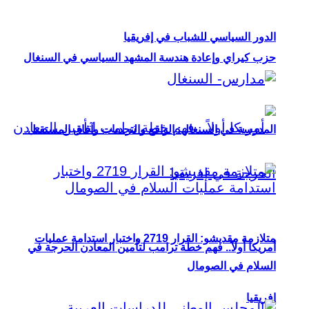
الدور السياسي للشباب في إفريقيا
حزب كيراي وإعادة هندسة المشهد السياسي في السنغال
المدرسة في السنغال: الواقع والتحديات وآفاق المستقبل
متلازمة مقديشو: القرار 2719 واختبار استدامة عمليات
أمريكا أولاً.. فهم خطة ترامب لتأمين المعادن الحرجة في
السلام في الصومال
إفريقيا