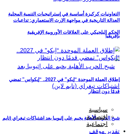
التعاونيات كركيزة أساسية في إستراتيجيات التنمية المحلية
العدالة التاريخية في مواجهة الإرث الاستعماري: تداعيات
الحكم البلجيكي على العلاقات الأوروبية الإفريقية
بإفريقيا
إطلاق العملة الموحدة “إيكو” في 2027.. “إيكواس” تمضي
قدمًا دون انتظار
سياسية
اقتصادية
شبح الحرب الأهلية يخيم على إثيوبيا بعد اشتباكات تيغراي (تايم
اجتماعية
تقدير موقف