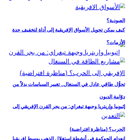
العبودية؟
كيف يمكن تحويل الأسواق الإفريقية إلى أداة لتخفيف حدة
الأزمات؟
تحوُّل طاقي عادل في السنغال.. تغيير السياسات بدلاً من
دوّامة الديون
إثيوبيا وإريتريا وجبهة تيغراي: من يجر القرن الإفريقي إلى
الحرب؟ (مناظرة افتراضية)
انعدام الحوكمة في أنشطة استغلال الذهب بوسط إفريقيا