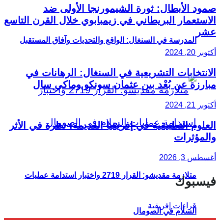
صمود الأبطال: ثورة الشيمورنجا الأولى ضد
الاستعمار البريطاني في زيمبابوي خلال القرن التاسع
عشر
المدرسة في السنغال: الواقع والتحديات وآفاق المستقبل
أكتوبر 20, 2024
الانتخابات التشريعية في السنغال: الرهانات في
مبارزة عن بُعْد بين عثمان سونكو وماكي سال
أكتوبر 21, 2024
العلوم التطبيقية في إفريقيا القديمة: نظرة في الأثر
والمؤثرات
أغسطس 3, 2026
متلازمة مقديشو: القرار 2719 واختبار استدامة عمليات
فيسبوك
السلام في الصومال