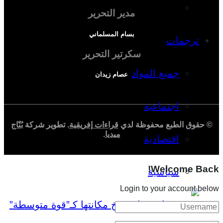
دراسة اقتصادية
مدير التحرير
بسام المسلماني
ترجمات
سكرتير التحرير
جميع المواد
عصام زيدان
اجتماعية
© حقوق الطبع محفوظة لدي
قراءات إفريقية
. تطوير شركة
بُنّاج
ميديا
.
اقتصادية
Welcome Back!
سياسية
Login to your account below