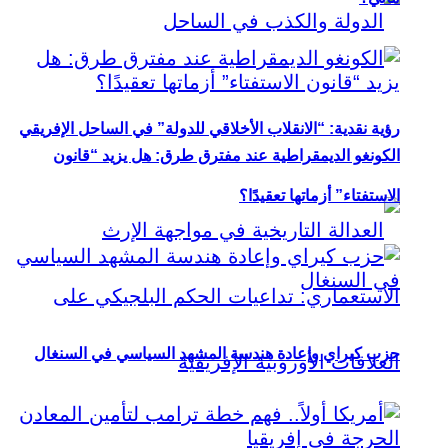
رؤية نقدية: “الانقلاب الأخلاقي للدولة” في الساحل الإفريقي
الكونغو الديمقراطية عند مفترق طرق: هل يزيد “قانون
الاستفتاء” أزماتها تعقيدًا؟
حزب كيراي وإعادة هندسة المشهد السياسي في السنغال