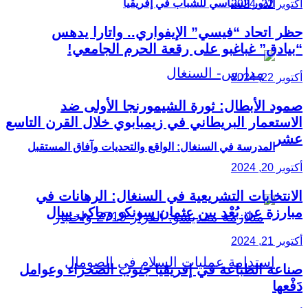
الدور السياسي للشباب في إفريقيا
أكتوبر 22, 2024
حظر اتحاد “فيسي” الإيفواري.. واتارا يدهس
“بيادق” غباغبو على رقعة الحرم الجامعي!
أكتوبر 22, 2024
صمود الأبطال: ثورة الشيمورنجا الأولى ضد
الاستعمار البريطاني في زيمبابوي خلال القرن التاسع
عشر
المدرسة في السنغال: الواقع والتحديات وآفاق المستقبل
أكتوبر 20, 2024
الانتخابات التشريعية في السنغال: الرهانات في
مبارزة عن بُعْد بين عثمان سونكو وماكي سال
أكتوبر 21, 2024
صناعة الطباعة في إفريقيا جنوب الصحراء وعوامل
دَفْعها