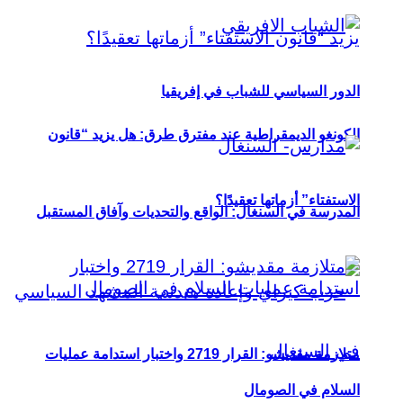
الدور السياسي للشباب في إفريقيا
الكونغو الديمقراطية عند مفترق طرق: هل يزيد “قانون
الاستفتاء” أزماتها تعقيدًا؟
المدرسة في السنغال: الواقع والتحديات وآفاق المستقبل
متلازمة مقديشو: القرار 2719 واختبار استدامة عمليات
السلام في الصومال