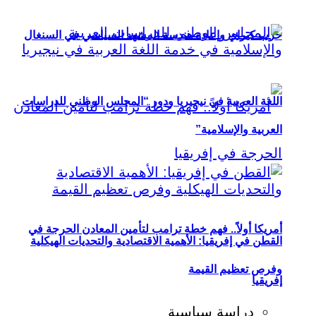
حزب كيراي وإعادة هندسة المشهد السياسي في السنغال
اللغة العربية في نيجيريا ودور “المجلس الوطني للدراسات
العربية والإسلامية”
أمريكا أولاً.. فهم خطة ترامب لتأمين المعادن الحرجة في
القطن في إفريقيا: الأهمية الاقتصادية والتحديات الهيكلية
وفرص تعظيم القيمة
إفريقيا
دراسة سياسية