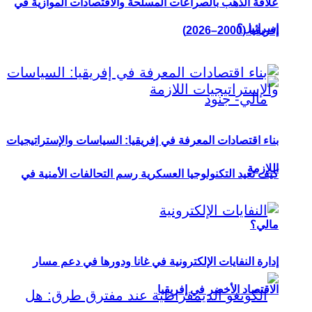
علاقة الذهب بالصراعات المسلحة والاقتصادات الموازية في
إسرائيل؟
إفريقيا (2000–2026)
بناء اقتصادات المعرفة في إفريقيا: السياسات والإستراتيجيات
اللازمة
كيف تعيد التكنولوجيا العسكرية رسم التحالفات الأمنية في
مالي؟
إدارة النفايات الإلكترونية في غانا ودورها في دعم مسار
الاقتصاد الأخضر في إفريقيا