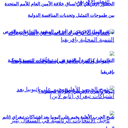
الحضور الإفريقي في سباق خلافة الأمين العام للأمم المتحدة
بين طموحات التمثيل وتحديات المنافسة الدولية
تهريب النمل الإفريقي: قراءة في المشهد والتداعيات والفرص
التعاونيات كركيزة أساسية في إستراتيجيات التنمية المحلية
بإفريقيا
إثيوبيا والقرن الإفريقي: تحوُّلات محسوبة؟
شبح الحرب الأهلية يخيم على إثيوبيا بعد اشتباكات تيغراي (تايم