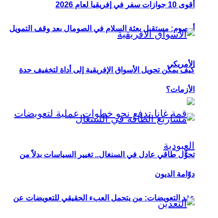
أقوى 10 جوازات سفر في إفريقيا لعام 2026
أوصوم: مستقبل بعثة السلام في الصومال بعد وقف التمويل
الأمريكي
كيف يمكن تحويل الأسواق الإفريقية إلى أداة لتخفيف حدة
الأزمات؟
تحوُّل طاقي عادل في السنغال.. تغيير السياسات بدلاً من
دوّامة الديون
عقد التعويضات: من يتحمل العبء الحقيقي للتعويضات عن