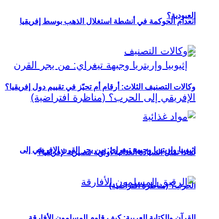
العبودية؟
انعدام الحوكمة في أنشطة استغلال الذهب بوسط إفريقيا
وكالات التصنيف الثلاث: أرقام أم تحيّز في تقييم دول إفريقيا؟
إثيوبيا وإريتريا وجبهة تيغراي: من يجر القرن الإفريقي إلى
لماذا تمثل السيادة الغذائية أولوية مصيرية لإفريقيا؟
الحرب؟ (مناظرة افتراضية)
القرآن والكتابة العربية: كيف قاوم المسلمون الأفارقة