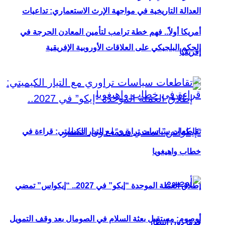
العدالة التاريخية في مواجهة الإرث الاستعماري: تداعيات
أمريكا أولاً.. فهم خطة ترامب لتأمين المعادن الحرجة في
الحكم البلجيكي على العلاقات الأوروبية الإفريقية
إفريقيا
تقاطعات سياسات تراوري مع التيار الكيميتي: قراءة في
خطاب واهيغويا
إطلاق العملة الموحدة “إيكو” في 2027.. “إيكواس” تمضي
أوصوم: مستقبل بعثة السلام في الصومال بعد وقف التمويل
قدمًا دون انتظار