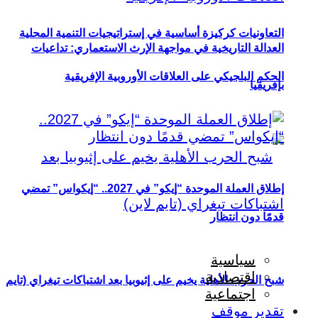
التعاونيات كركيزة أساسية في إستراتيجيات التنمية المحلية
العدالة التاريخية في مواجهة الإرث الاستعماري: تداعيات
الحكم البلجيكي على العلاقات الأوروبية الإفريقية
بإفريقيا
إطلاق العملة الموحدة “إيكو” في 2027.. “إيكواس” تمضي
قدمًا دون انتظار
سياسية
اقتصادية
شبح الحرب الأهلية يخيم على إثيوبيا بعد اشتباكات تيغراي (تايم
اجتماعية
تقدير موقف