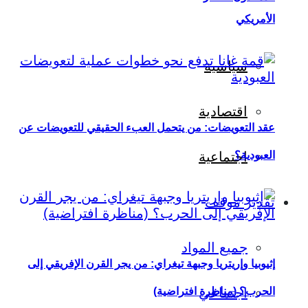
الأمريكي
سياسية
اقتصادية
عقد التعويضات: من يتحمل العبء الحقيقي للتعويضات عن
العبودية؟
اجتماعية
تقدير موقف
جميع المواد
إثيوبيا وإريتريا وجبهة تيغراي: من يجر القرن الإفريقي إلى
اجتماعي
الحرب؟ (مناظرة افتراضية)