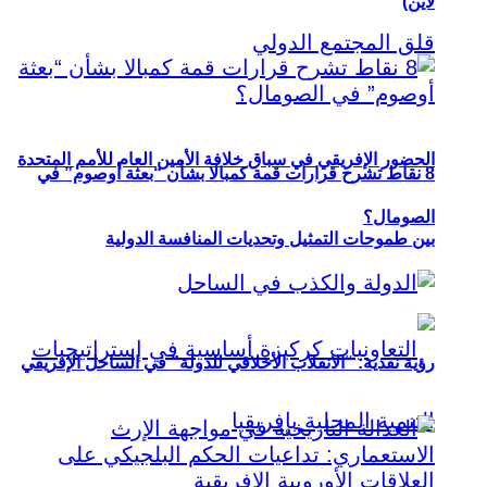
لاين)
الحضور الإفريقي في سباق خلافة الأمين العام للأمم المتحدة
8 نقاط تشرح قرارات قمة كمبالا بشأن “بعثة أوصوم” في
الصومال؟
بين طموحات التمثيل وتحديات المنافسة الدولية
رؤية نقدية: “الانقلاب الأخلاقي للدولة” في الساحل الإفريقي