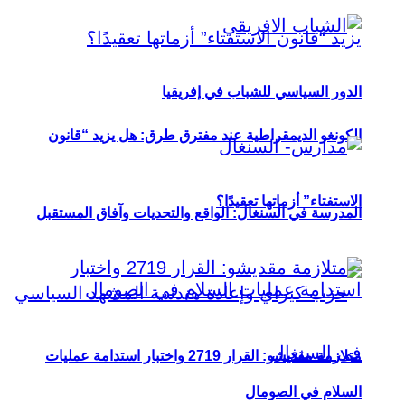
الدور السياسي للشباب في إفريقيا
الكونغو الديمقراطية عند مفترق طرق: هل يزيد “قانون
الاستفتاء” أزماتها تعقيدًا؟
المدرسة في السنغال: الواقع والتحديات وآفاق المستقبل
متلازمة مقديشو: القرار 2719 واختبار استدامة عمليات
السلام في الصومال