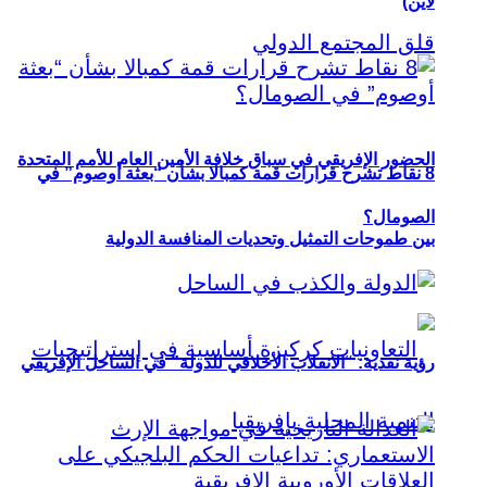
لاين)
الحضور الإفريقي في سباق خلافة الأمين العام للأمم المتحدة
8 نقاط تشرح قرارات قمة كمبالا بشأن “بعثة أوصوم” في
الصومال؟
بين طموحات التمثيل وتحديات المنافسة الدولية
رؤية نقدية: “الانقلاب الأخلاقي للدولة” في الساحل الإفريقي