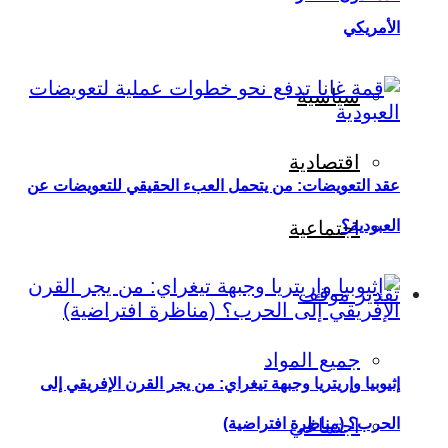
الأمريكي
سياسية
اقتصادية
عقد التعويضات: من يتحمل العبء الحقيقي للتعويضات عن
العبودية؟
اجتماعية
تقدير موقف
جميع المواد
إثيوبيا وإريتريا وجبهة تيغراي: من يجر القرن الإفريقي إلى
اجتماعي
الحرب؟ (مناظرة افتراضية)