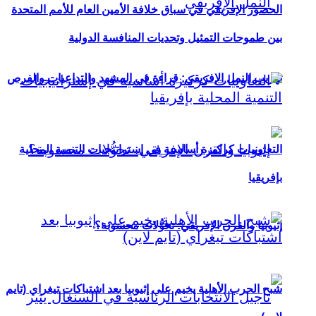
الحضور الإفريقي في سباق خلافة الأمين العام للأمم المتحدة
بين طموحات التمثيل وتحديات المنافسة الدولية
تهريب النمل الإفريقي: قراءة في المشهد والتداعيات والفرص
التعاونيات كركيزة أساسية في إستراتيجيات التنمية المحلية
بإفريقيا
إثيوبيا والقرن الإفريقي: تحوُّلات محسوبة؟
شبح الحرب الأهلية يخيم على إثيوبيا بعد اشتباكات تيغراي (تايم