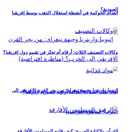
العبودية؟
انعدام الحوكمة في أنشطة استغلال الذهب بوسط إفريقيا
وكالات التصنيف الثلاث: أرقام أم تحيّز في تقييم دول إفريقيا؟
إثيوبيا وإريتريا وجبهة تيغراي: من يجر القرن الإفريقي إلى
لماذا تمثل السيادة الغذائية أولوية مصيرية لإفريقيا؟
الحرب؟ (مناظرة افتراضية)
القرآن والكتابة العربية: كيف قاوم المسلمون الأفارقة