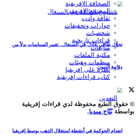
الصحافة الإفريقية
المجتمع الإفريقي
ثقافة وأدب
حوارات وتحقيقات
شخصيات
قراءات تاريخية
تحوُّل طاقي عادل في السنغال.. تغيير السياسات بدلاً من
متابعات
مكتبة الملفات
منظمات وهيئات
دوّامة الديون
نظرة على إفريقيا
كتاب قراءات إفريقية
© حقوق الطبع محفوظة لدي قراءات إفريقية
بواسطة
بُنّاج ميديا
.
انعدام الحوكمة في أنشطة استغلال الذهب بوسط إفريقيا