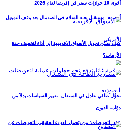
أقوى 10 جوازات سفر في إفريقيا لعام 2026
أوصوم: مستقبل بعثة السلام في الصومال بعد وقف التمويل
الأمريكي
كيف يمكن تحويل الأسواق الإفريقية إلى أداة لتخفيف حدة
الأزمات؟
تحوُّل طاقي عادل في السنغال.. تغيير السياسات بدلاً من
دوّامة الديون
عقد التعويضات: من يتحمل العبء الحقيقي للتعويضات عن