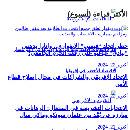
الأكثر قراءة (أسبوع)
حظر اتحاد “فيسي” الإيفواري.. واتارا يدهس
إدارة النفايات الإلكترونية في غانا ودورها في دعم مسار
“بيادق” غباغبو على رقعة الحرم الجامعي!
أكتوبر 22, 2024
الاقتصاد الأخضر في إفريقيا
الاتحاد الإفريقي والشراكات في مجال إصلاح قطاع
الأمن
أكتوبر 22, 2024
الانتخابات التشريعية في السنغال: الرهانات في
مبارزة عن بُعْد بين عثمان سونكو وماكي سال
أكتوبر 21, 2024