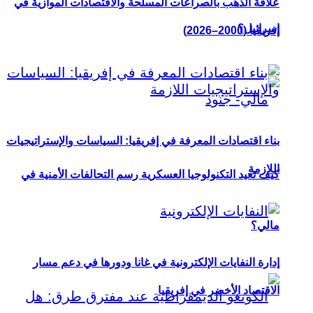
علاقة الذهب بالصراعات المسلحة والاقتصادات الموازية في
إسرائيل؟
إفريقيا (2000–2026)
بناء اقتصادات المعرفة في إفريقيا: السياسات والإستراتيجيات
اللازمة
كيف تعيد التكنولوجيا العسكرية رسم التحالفات الأمنية في
مالي؟
إدارة النفايات الإلكترونية في غانا ودورها في دعم مسار
الاقتصاد الأخضر في إفريقيا