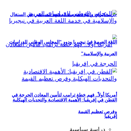
حزب كيراي وإعادة هندسة المشهد السياسي في السنغال
اللغة العربية في نيجيريا ودور “المجلس الوطني للدراسات
العربية والإسلامية”
أمريكا أولاً.. فهم خطة ترامب لتأمين المعادن الحرجة في
القطن في إفريقيا: الأهمية الاقتصادية والتحديات الهيكلية
وفرص تعظيم القيمة
إفريقيا
دراسة سياسية