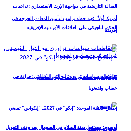
العدالة التاريخية في مواجهة الإرث الاستعماري: تداعيات
أمريكا أولاً.. فهم خطة ترامب لتأمين المعادن الحرجة في
الحكم البلجيكي على العلاقات الأوروبية الإفريقية
إفريقيا
تقاطعات سياسات تراوري مع التيار الكيميتي: قراءة في
خطاب واهيغويا
إطلاق العملة الموحدة “إيكو” في 2027.. “إيكواس” تمضي
أوصوم: مستقبل بعثة السلام في الصومال بعد وقف التمويل
قدمًا دون انتظار