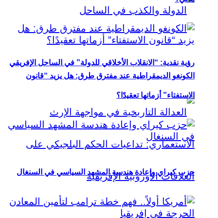
رؤية نقدية: “الانقلاب الأخلاقي للدولة” في الساحل الإفريقي
الكونغو الديمقراطية عند مفترق طرق: هل يزيد “قانون
الاستفتاء” أزماتها تعقيدًا؟
حزب كيراي وإعادة هندسة المشهد السياسي في السنغال