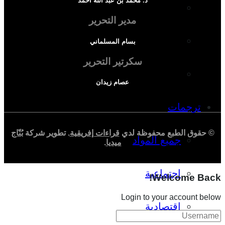
د. محمد بن عبد الله أحمد
دراسة سياسية
مدير التحرير
دراسة اجتماعية
بسام المسلماني
سكرتير التحرير
دراسة اقتصادية
عصام زيدان
ترجمات
© حقوق الطبع محفوظة لدي
قراءات إفريقية
. تطوير شركة
بُنّاج
جميع المواد
ميديا
.
اجتماعية
Welcome Back!
Login to your account below
اقتصادية