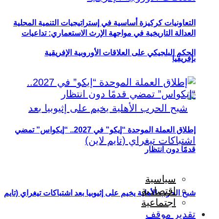
التعاونيات كركيزة أساسية في إستراتيجيات التنمية المحلية
العدالة التاريخية في مواجهة الإرث الاستعماري: تداعيات
الحكم البلجيكي على العلاقات الأوروبية الإفريقية
بإفريقيا
إطلاق العملة الموحدة “إيكو” في 2027.. “إيكواس” تمضي
قدمًا دون انتظار
سياسية
اقتصادية
شبح الحرب الأهلية يخيم على إثيوبيا بعد اشتباكات تيغراي (تايم
اجتماعية
تقدير موقف