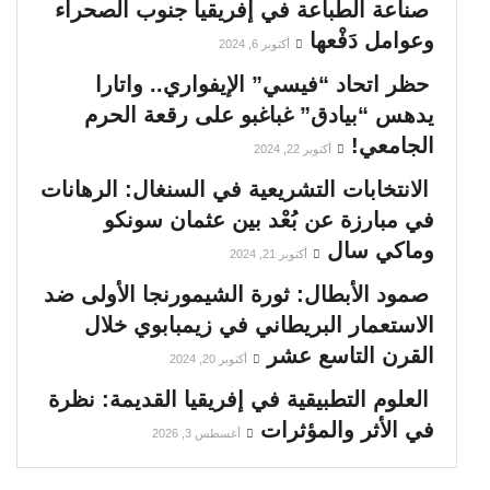
صناعة الطباعة في إفريقيا جنوب الصحراء
وعوامل دَفْعها
أكتوبر 6, 2024
حظر اتحاد “فيسي” الإيفواري.. واتارا
يدهس “بيادق” غباغبو على رقعة الحرم
الجامعي!
أكتوبر 22, 2024
الانتخابات التشريعية في السنغال: الرهانات
في مبارزة عن بُعْد بين عثمان سونكو
وماكي سال
أكتوبر 21, 2024
صمود الأبطال: ثورة الشيمورنجا الأولى ضد
الاستعمار البريطاني في زيمبابوي خلال
القرن التاسع عشر
أكتوبر 20, 2024
العلوم التطبيقية في إفريقيا القديمة: نظرة
في الأثر والمؤثرات
أغسطس 3, 2026