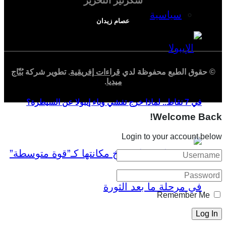
سكرتير التحرير
سياسية
عصام زيدان
© حقوق الطبع محفوظة لدي
قراءات إفريقية
. تطوير شركة
بُنّاج
ميديا
.
في 7 نقاط.. لماذا خرج تفشي وباء إيبولا عن السيطرة؟
Welcome Back!
Login to your account below
Remember Me