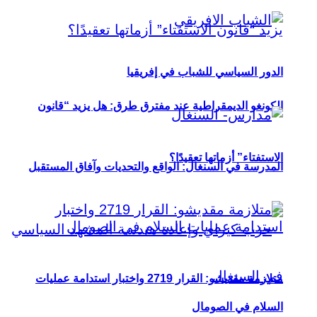
الدور السياسي للشباب في إفريقيا
الكونغو الديمقراطية عند مفترق طرق: هل يزيد “قانون
الاستفتاء” أزماتها تعقيدًا؟
المدرسة في السنغال: الواقع والتحديات وآفاق المستقبل
متلازمة مقديشو: القرار 2719 واختبار استدامة عمليات
السلام في الصومال