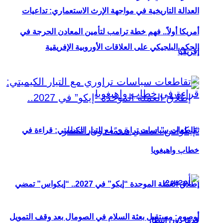
العدالة التاريخية في مواجهة الإرث الاستعماري: تداعيات
أمريكا أولاً.. فهم خطة ترامب لتأمين المعادن الحرجة في
الحكم البلجيكي على العلاقات الأوروبية الإفريقية
إفريقيا
تقاطعات سياسات تراوري مع التيار الكيميتي: قراءة في
خطاب واهيغويا
إطلاق العملة الموحدة “إيكو” في 2027.. “إيكواس” تمضي
أوصوم: مستقبل بعثة السلام في الصومال بعد وقف التمويل
قدمًا دون انتظار