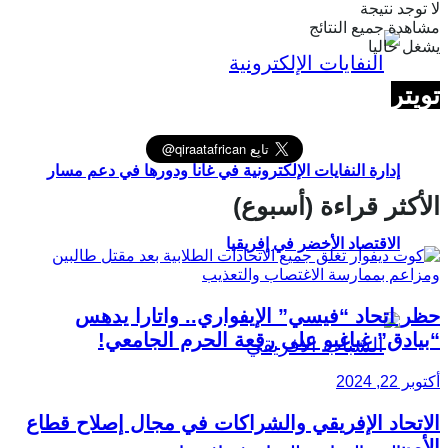
لا توجد نتيجة
مشاهدة جميع النتائج
يشغل حاليا
تويتر
إدارة النفايات الإلكترونية في غانا ودورها في دعم مسار
الأكثر قراءة (أسبوع)
الاقتصاد الأخضر في إفريقيا
حظر اتحاد “فيسي” الإيفواري.. واتارا يدهس
“بيادق” غباغبو على رقعة الحرم الجامعي!
أكتوبر 22, 2024
الاتحاد الإفريقي والشراكات في مجال إصلاح قطاع
الأمن