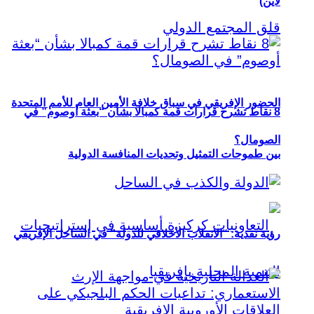
لاين)
الحضور الإفريقي في سباق خلافة الأمين العام للأمم المتحدة
8 نقاط تشرح قرارات قمة كمبالا بشأن “بعثة أوصوم” في
الصومال؟
بين طموحات التمثيل وتحديات المنافسة الدولية
رؤية نقدية: “الانقلاب الأخلاقي للدولة” في الساحل الإفريقي