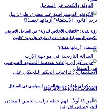
رؤية نقدية: “الانقلاب الأخلاقي للدولة” في الساحل الإفريقي
الكونغو الديمقراطية عند مفترق طرق: هل يزيد “قانون
الاستفتاء” أزماتها تعقيدًا؟
حزب كيراي وإعادة هندسة المشهد السياسي في السنغال