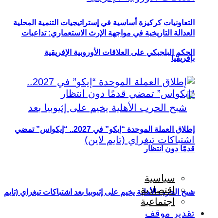
التعاونيات كركيزة أساسية في إستراتيجيات التنمية المحلية
العدالة التاريخية في مواجهة الإرث الاستعماري: تداعيات
الحكم البلجيكي على العلاقات الأوروبية الإفريقية
بإفريقيا
إطلاق العملة الموحدة “إيكو” في 2027.. “إيكواس” تمضي
قدمًا دون انتظار
سياسية
اقتصادية
شبح الحرب الأهلية يخيم على إثيوبيا بعد اشتباكات تيغراي (تايم
اجتماعية
تقدير موقف