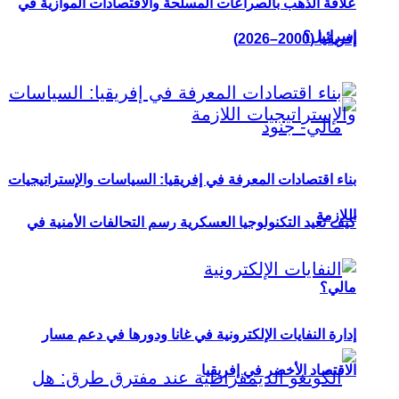
علاقة الذهب بالصراعات المسلحة والاقتصادات الموازية في
إسرائيل؟
إفريقيا (2000–2026)
بناء اقتصادات المعرفة في إفريقيا: السياسات والإستراتيجيات
اللازمة
كيف تعيد التكنولوجيا العسكرية رسم التحالفات الأمنية في
مالي؟
إدارة النفايات الإلكترونية في غانا ودورها في دعم مسار
الاقتصاد الأخضر في إفريقيا