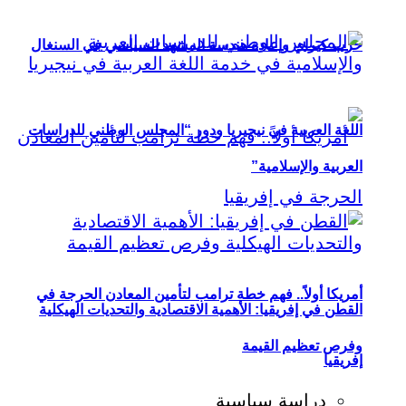
حزب كيراي وإعادة هندسة المشهد السياسي في السنغال
اللغة العربية في نيجيريا ودور “المجلس الوطني للدراسات
العربية والإسلامية”
أمريكا أولاً.. فهم خطة ترامب لتأمين المعادن الحرجة في
القطن في إفريقيا: الأهمية الاقتصادية والتحديات الهيكلية
وفرص تعظيم القيمة
إفريقيا
دراسة سياسية