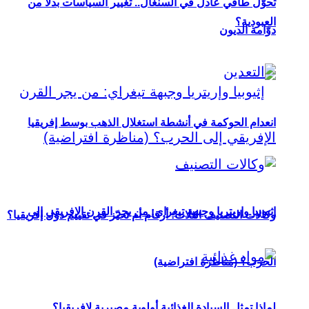
تحوُّل طاقي عادل في السنغال.. تغيير السياسات بدلاً من
العبودية؟
دوّامة الديون
انعدام الحوكمة في أنشطة استغلال الذهب بوسط إفريقيا
إثيوبيا وإريتريا وجبهة تيغراي: من يجر القرن الإفريقي إلى
وكالات التصنيف الثلاث: أرقام أم تحيّز في تقييم دول إفريقيا؟
الحرب؟ (مناظرة افتراضية)
لماذا تمثل السيادة الغذائية أولوية مصيرية لإفريقيا؟