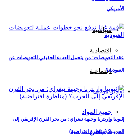
الأمريكي
سياسية
اقتصادية
عقد التعويضات: من يتحمل العبء الحقيقي للتعويضات عن
العبودية؟
اجتماعية
تقدير موقف
جميع المواد
إثيوبيا وإريتريا وجبهة تيغراي: من يجر القرن الإفريقي إلى
اجتماعي
الحرب؟ (مناظرة افتراضية)