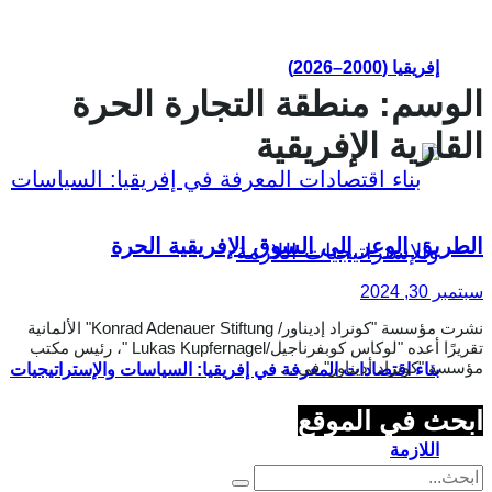
إفريقيا (2000–2026)
الوسم:
منطقة التجارة الحرة
القارية الإفريقية
الطريق الوعر إلى السوق الإفريقية الحرة
سبتمبر 30, 2024
نشرت مؤسسة "كونراد إديناور/ Konrad Adenauer Stiftung" الألمانية
تقريرًا أعده "لوكاس كوبفرناجيل/Lukas Kupfernagel "، رئيس مكتب
مؤسسة "كونراد أديناور" في ...
بناء اقتصادات المعرفة في إفريقيا: السياسات والإستراتيجيات
ابحث في الموقع
اللازمة