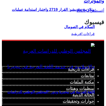
والمؤثرات
متلازمة مقديشو: القرار 2719 واختبار استدامة عمليات
أغسطس 3, 2026
فيسبوك
السلام في الصومال
قراءات تاريخية
متابعات
مكتبة الملفات
منظمات وهيئات
اللغة العربية في نيجيريا ودور “المجلس الوطني للدراسات
الحالة الدينية
حوارات وتحقيقات