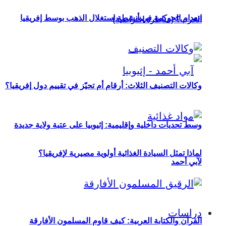
انعدام الحوكمة في أنشطة استغلال الذهب بوسط إفريقيا
الحرب؟ (مناظرة افتراضية)
وكالات التصنيف الثلاث: أرقام أم تحيّز في تقييم دول إفريقيا؟
وسط تحديات داخلية وإقليمية: إثيوبيا على عتبة ولاية جديدة
لماذا تمثل السيادة الغذائية أولوية مصيرية لإفريقيا؟
لآبي أحمد
دراسات
القرآن والكتابة العربية: كيف قاوم المسلمون الأفارقة