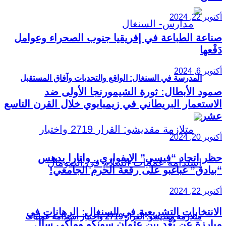
أكتوبر 22, 2024
صناعة الطباعة في إفريقيا جنوب الصحراء وعوامل
دَفْعها
أكتوبر 6, 2024
المدرسة في السنغال: الواقع والتحديات وآفاق المستقبل
صمود الأبطال: ثورة الشيمورنجا الأولى ضد
الاستعمار البريطاني في زيمبابوي خلال القرن التاسع
عشر
أكتوبر 20, 2024
حظر اتحاد “فيسي” الإيفواري.. واتارا يدهس
“بيادق” غباغبو على رقعة الحرم الجامعي!
أكتوبر 22, 2024
الانتخابات التشريعية في السنغال: الرهانات في
متلازمة مقديشو: القرار 2719 واختبار استدامة عمليات
مبارزة عن بُعْد بين عثمان سونكو وماكي سال