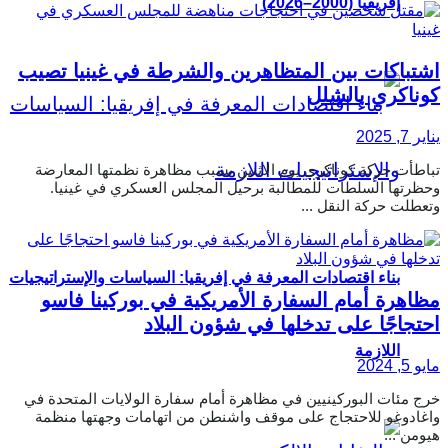
إفريقيا (2000–2026)
اشتباكات بين المتظاهرين والشرطة في غينيا تصيب
كوناكري بالشلل
يناير 7, 2025
تباطأت حركة كوناكري يوم الاثنين بسبب مظاهرة نظمتها المعارضة
وحظرتها السلطات للمطالبة برحيل المجلس العسكري في غينيا.
وتعطلت حركة النقل ...
بناء اقتصادات المعرفة في إفريقيا: السياسات والإستراتيجيات
مظاهرة أمام السفارة الأمريكية في بوركينا فاسو
احتجاجًا على تدخلها في شؤون البلاد
اللازمة
مايو 5, 2024
خرج مئات البوركينيين في مظاهرة أمام سفارة الولايات المتحدة في
واغادوغو للاحتجاج على موقف واشنطن من اتهامات وجهتها منظمة
هيومن ...