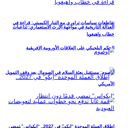
تقاطعات سياسات تراوري مع التيار الكيميتي: قراءة في
العدالة التاريخية في مواجهة الإرث الاستعماري: تداعيات
خطاب واهيغويا
الحكم البلجيكي على العلاقات الأوروبية الإفريقية
أوصوم: مستقبل بعثة السلام في الصومال بعد وقف التمويل
الأمريكي
إطلاق العملة الموحدة “إيكو” في 2027.. “إيكواس” تمضي