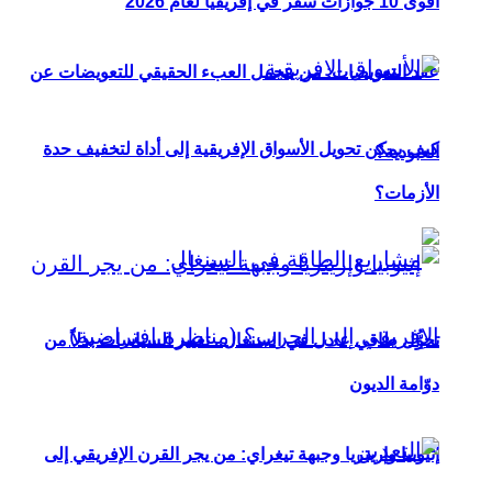
أقوى 10 جوازات سفر في إفريقيا لعام 2026
عقد التعويضات: من يتحمل العبء الحقيقي للتعويضات عن
كيف يمكن تحويل الأسواق الإفريقية إلى أداة لتخفيف حدة
العبودية؟
الأزمات؟
تحوُّل طاقي عادل في السنغال.. تغيير السياسات بدلاً من
دوّامة الديون
إثيوبيا وإريتريا وجبهة تيغراي: من يجر القرن الإفريقي إلى