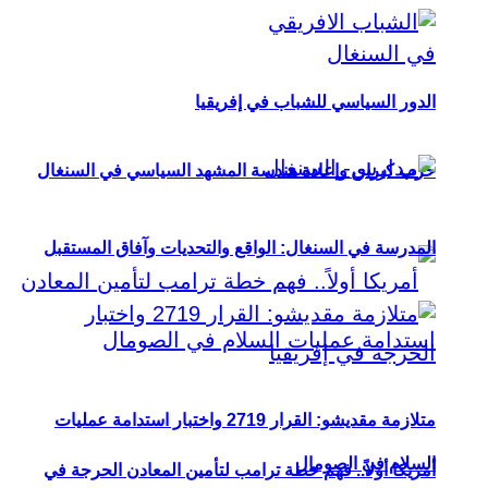
الدور السياسي للشباب في إفريقيا
حزب كيراي وإعادة هندسة المشهد السياسي في السنغال
المدرسة في السنغال: الواقع والتحديات وآفاق المستقبل
متلازمة مقديشو: القرار 2719 واختبار استدامة عمليات
السلام في الصومال
أمريكا أولاً.. فهم خطة ترامب لتأمين المعادن الحرجة في