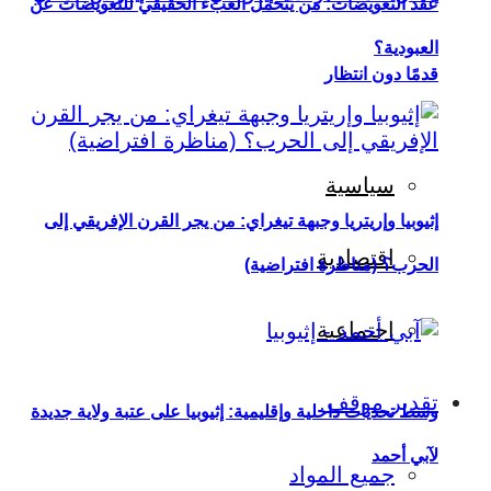
عقد التعويضات: من يتحمل العبء الحقيقي للتعويضات عن
العبودية؟
قدمًا دون انتظار
سياسية
إثيوبيا وإريتريا وجبهة تيغراي: من يجر القرن الإفريقي إلى
اقتصادية
الحرب؟ (مناظرة افتراضية)
اجتماعية
تقدير موقف
وسط تحديات داخلية وإقليمية: إثيوبيا على عتبة ولاية جديدة
لآبي أحمد
جميع المواد