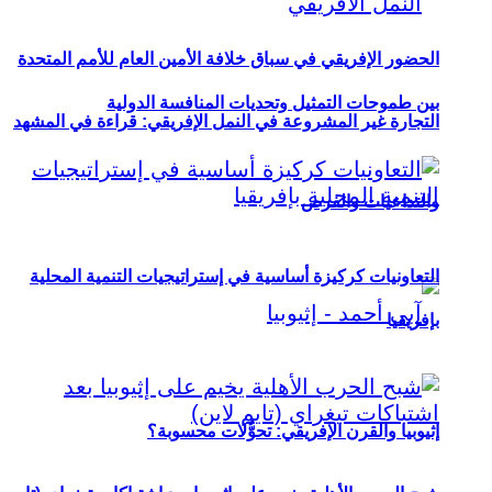
الحضور الإفريقي في سباق خلافة الأمين العام للأمم المتحدة
بين طموحات التمثيل وتحديات المنافسة الدولية
التجارة غير المشروعة في النمل الإفريقي: قراءة في المشهد
والتداعيات والفرص
التعاونيات كركيزة أساسية في إستراتيجيات التنمية المحلية
بإفريقيا
إثيوبيا والقرن الإفريقي: تحوُّلات محسوبة؟