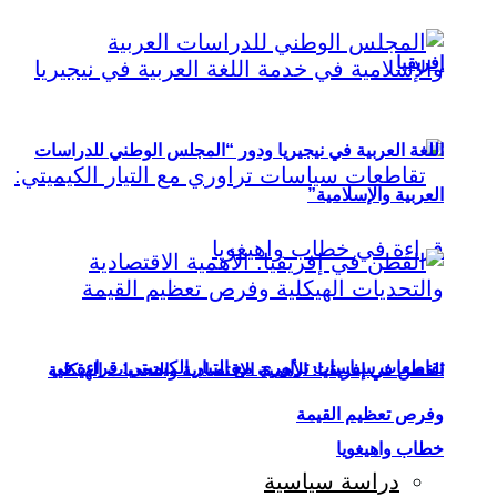
إفريقيا
اللغة العربية في نيجيريا ودور “المجلس الوطني للدراسات
العربية والإسلامية”
تقاطعات سياسات تراوري مع التيار الكيميتي: قراءة في
القطن في إفريقيا: الأهمية الاقتصادية والتحديات الهيكلية
وفرص تعظيم القيمة
خطاب واهيغويا
دراسة سياسية