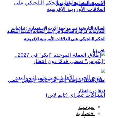
العدالة التاريخية في مواجهة الإرث الاستعماري: تداعيات
التعاونيات كركيزة أساسية في إستراتيجيات التنمية المحلية
الحكم البلجيكي على العلاقات الأوروبية الإفريقية
بإفريقيا
إطلاق العملة الموحدة “إيكو” في 2027.. “إيكواس” تمضي
قدمًا دون انتظار
سياسية
اقتصادية