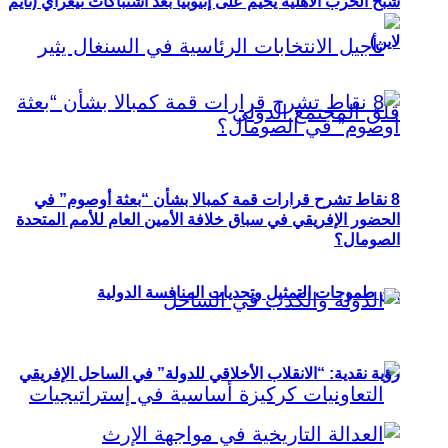
شبح الحرب الأهلية يخيم على إثيوبيا بعد اشتباكات تيغراي (تايم
لاين)
8 نقاط تشرح قرارات قمة كمبالا بشأن “بعثة أوصوم” في
الحضور الإفريقي في سباق خلافة الأمين العام للأمم المتحدة
الصومال؟
بين طموحات التمثيل وتحديات المنافسة الدولية
رؤية نقدية: “الانقلاب الأخلاقي للدولة” في الساحل الإفريقي