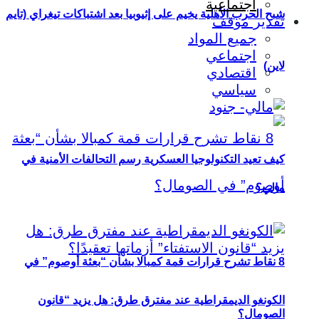
اجتماعية
شبح الحرب الأهلية يخيم على إثيوبيا بعد اشتباكات تيغراي (تايم
تقدير موقف
جميع المواد
اجتماعي
لاين)
اقتصادي
سياسي
كيف تعيد التكنولوجيا العسكرية رسم التحالفات الأمنية في
مالي؟
8 نقاط تشرح قرارات قمة كمبالا بشأن “بعثة أوصوم” في
الكونغو الديمقراطية عند مفترق طرق: هل يزيد “قانون
الصومال؟