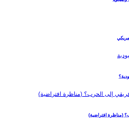
مريكي
دية؟
رب؟ (مناظرة افتراضية)