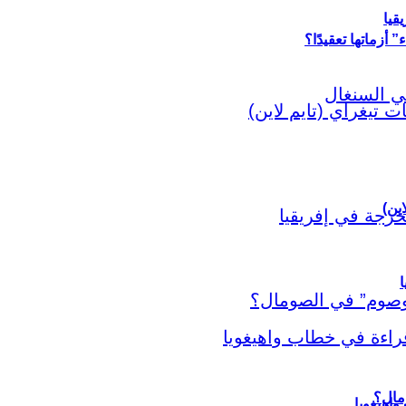
قيا
أزماتها تعقيدًا؟
اين)
ا
اهيغويا