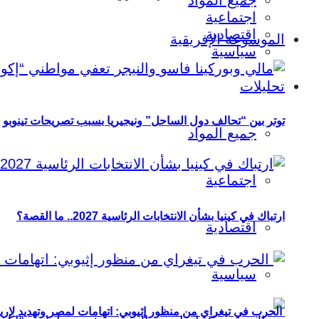
جميع المواد
اجتماعية
اقتصادية
الموسوعة الإفريقية
سياسية
تحليلات
توتر بين “تحالف دول الساحل” ونيجيريا بسبب تصريحات تينوبو
جميع المواد
اجتماعية
ارتباك في كينيا بشأن الانتخابات الرئاسية 2027.. ما القصة؟
اقتصادية
سياسية
الحرب في تيغراي من منظور إثيوبي: اتهامات لمصر وتهديد لإريت