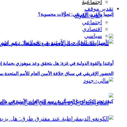
اجتماعية
تقدير موقف
إثيوبيا والقرن الإفريقي: تحوُّلات محسوبة؟
جميع المواد
اجتماعي
اقتصادي
سياسي
أوغندا والقوة الدولية في غزة: هل يتحقق وعد موهوزي بحماية إ
الحضور الإفريقي في سباق خلافة الأمين العام للأمم المتحدة ب
كيف تعيد التكنولوجيا العسكرية رسم التحالفات الأمنية في مال