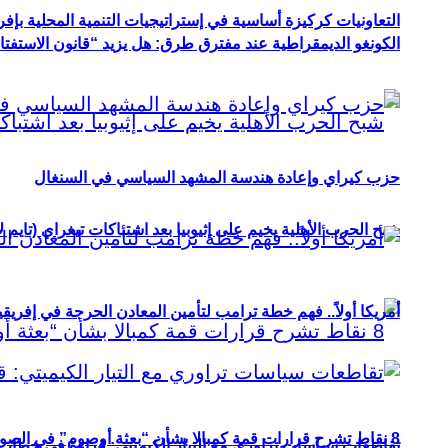
التعاونيات كركيزة أساسية في إستراتيجيات التنمية المحلية بإفري
الكونغو الديمقراطية عند مفترق طرق: هل يزيد “قانون الاستفتاء” 
حزب كيراي وإعادة هندسة المشهد السياسي في السنغال
شبح الحرب الأهلية يخيم على إثيوبيا بعد اشتباكات تيغراي (تايم ل
أمريكا أولاً.. فهم خطة ترامب لتأمين المعادن الحرجة في إفريقي
8 نقاط تشرح قرارات قمة كمبالا بشأن “بعثة أوصوم” في الصومال؟
تقاطعات سياسات تراوري مع التيار الكيميتي: قراءة في خطاب و