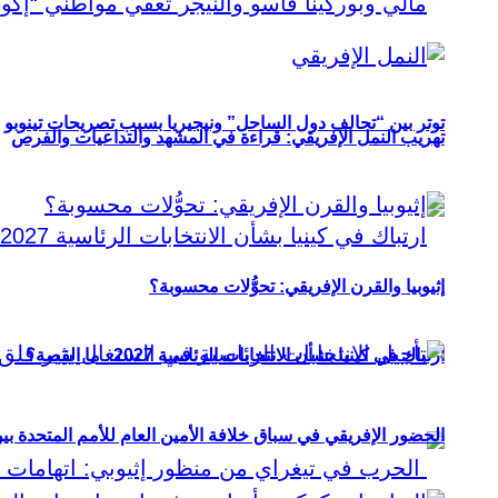
توتر بين “تحالف دول الساحل” ونيجيريا بسبب تصريحات تينوبو
تهريب النمل الإفريقي: قراءة في المشهد والتداعيات والفرص
إثيوبيا والقرن الإفريقي: تحوُّلات محسوبة؟
ارتباك في كينيا بشأن الانتخابات الرئاسية 2027.. ما القصة؟
الحضور الإفريقي في سباق خلافة الأمين العام للأمم المتحدة ب