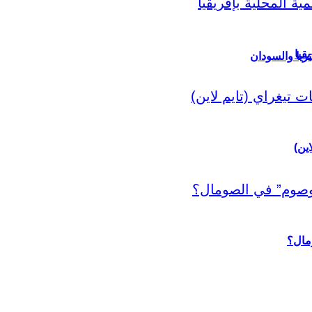
قيا
ريا والسودان
اين)