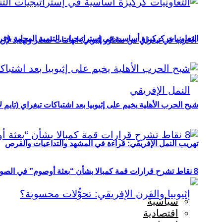
التعاونيات كركيزة أساسية في إستراتيجيات التنمية المحلية بإفري
الحرب في تيغراي من منظور إثيوبي: اتهامات لمصر وتهديد لإريت
شبح الحرب الأهلية يخيم على إثيوبيا بعد اشتباكات تيغراي (تايم ل
تهريب النمل الإفريقي: قراءة في المشهد والتداعيات والفرص
8 نقاط تشرح قرارات قمة كمبالا بشأن “بعثة أوصوم” في الصومال؟
سياسية
اقتصادية