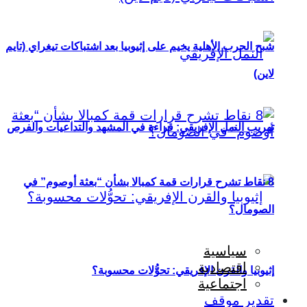
شبح الحرب الأهلية يخيم على إثيوبيا بعد اشتباكات تيغراي (تايم
لاين)
تهريب النمل الإفريقي: قراءة في المشهد والتداعيات والفرص
8 نقاط تشرح قرارات قمة كمبالا بشأن “بعثة أوصوم” في
الصومال؟
سياسية
اقتصادية
إثيوبيا والقرن الإفريقي: تحوُّلات محسوبة؟
اجتماعية
تقدير موقف