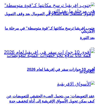
أوصوم: مستقبل بعثة السلام في الصومال بعد وقف التمويل
جنوب إفريقيا ترسخ مكانتها كـ”قوة متوسطة” في مرحلة ما
الأمريكي
بعد الثورة
أقوى 10 جوازات سفر في إفريقيا لعام 2026
عقد التعويضات: من يتحمل العبء الحقيقي للتعويضات عن
كيف يمكن تحويل الأسواق الإفريقية إلى أداة لتخفيف حدة