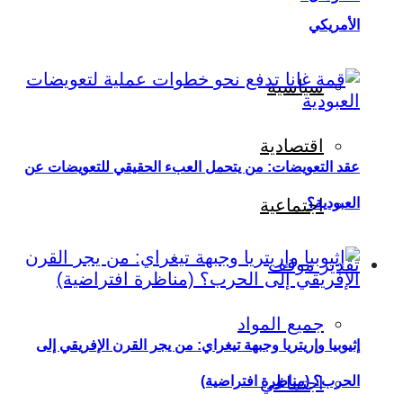
الأمريكي
سياسية
اقتصادية
عقد التعويضات: من يتحمل العبء الحقيقي للتعويضات عن
العبودية؟
اجتماعية
تقدير موقف
جميع المواد
إثيوبيا وإريتريا وجبهة تيغراي: من يجر القرن الإفريقي إلى
اجتماعي
الحرب؟ (مناظرة افتراضية)