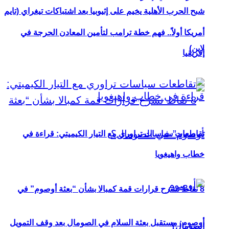
شبح الحرب الأهلية يخيم على إثيوبيا بعد اشتباكات تيغراي (تايم
أمريكا أولاً.. فهم خطة ترامب لتأمين المعادن الحرجة في
لاين)
إفريقيا
تقاطعات سياسات تراوري مع التيار الكيميتي: قراءة في
خطاب واهيغويا
8 نقاط تشرح قرارات قمة كمبالا بشأن “بعثة أوصوم” في
أوصوم: مستقبل بعثة السلام في الصومال بعد وقف التمويل
الصومال؟