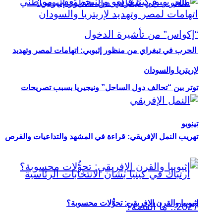
الحرب في تيغراي من منظور إثيوبي: اتهامات لمصر وتهديد
لإريتريا والسودان
توتر بين “تحالف دول الساحل” ونيجيريا بسبب تصريحات
تينوبو
تهريب النمل الإفريقي: قراءة في المشهد والتداعيات والفرص
إثيوبيا والقرن الإفريقي: تحوُّلات محسوبة؟