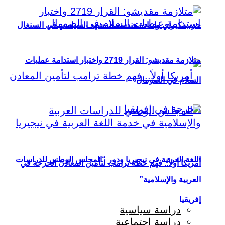
حزب كيراي وإعادة هندسة المشهد السياسي في السنغال
متلازمة مقديشو: القرار 2719 واختبار استدامة عمليات
السلام في الصومال
اللغة العربية في نيجيريا ودور “المجلس الوطني للدراسات
أمريكا أولاً.. فهم خطة ترامب لتأمين المعادن الحرجة في
العربية والإسلامية”
إفريقيا
دراسة سياسية
دراسة اجتماعية