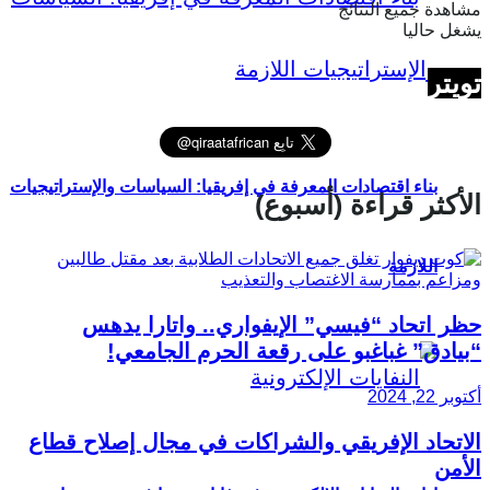
مشاهدة جميع النتائج
يشغل حاليا
تويتر
بناء اقتصادات المعرفة في إفريقيا: السياسات والإستراتيجيات
الأكثر قراءة (أسبوع)
اللازمة
حظر اتحاد “فيسي” الإيفواري.. واتارا يدهس
“بيادق” غباغبو على رقعة الحرم الجامعي!
أكتوبر 22, 2024
الاتحاد الإفريقي والشراكات في مجال إصلاح قطاع
الأمن