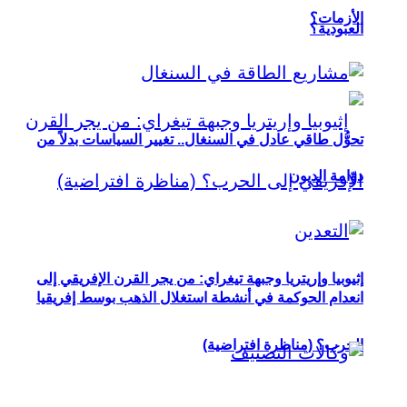
الأزمات؟
العبودية؟
تحوُّل طاقي عادل في السنغال.. تغيير السياسات بدلاً من
دوّامة الديون
إثيوبيا وإريتريا وجبهة تيغراي: من يجر القرن الإفريقي إلى
انعدام الحوكمة في أنشطة استغلال الذهب بوسط إفريقيا
الحرب؟ (مناظرة افتراضية)