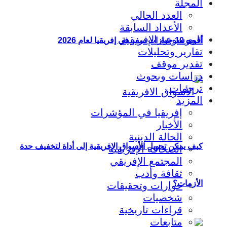
المجلة
العدد الحالي
الأعداد السابقة
الموسوعة الإفريقية
أقوى 10 جوازات سفر في إفريقيا لعام 2026
تقارير وتحليلات
تقدير موقف
دراسات وبحوث
ترجمات
المزيد
إفريقيا في المؤشرات
الأخبار
الحالة الدينية
كيف يمكن تحويل الأسواق الإفريقية إلى أداة لتخفيف حدة
الصحافة الإفريقية
المجتمع الإفريقي
ثقافة وأدب
الأزمات؟
حوارات وتحقيقات
شخصيات
قراءات تاريخية
متابعات