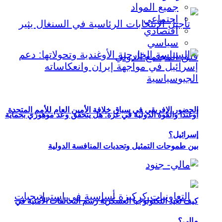
جميع المواد
اجتماعي
اقتصادي
سياسي
الحضور الإفريقي في سباق خلافة الأمين العام للأمم المتحدة
أوغندا والقوة الدولية في غزة: هل يتحقق وعد موهوزي بحماية
إسرائيل؟
بين طموحات التمثيل وتحديات المنافسة الدولية
كيف تعيد التكنولوجيا العسكرية رسم التحالفات الأمنية في
مالي؟