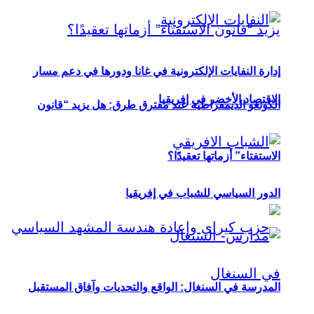
إدارة النفايات الإلكترونية في غانا ودورها في دعم مسار
الاقتصاد الأخضر في إفريقيا
الكونغو الديمقراطية عند مفترق طرق: هل يزيد “قانون
الاستفتاء” أزماتها تعقيدًا؟
الدور السياسي للشباب في إفريقيا
المدرسة في السنغال: الواقع والتحديات وآفاق المستقبل