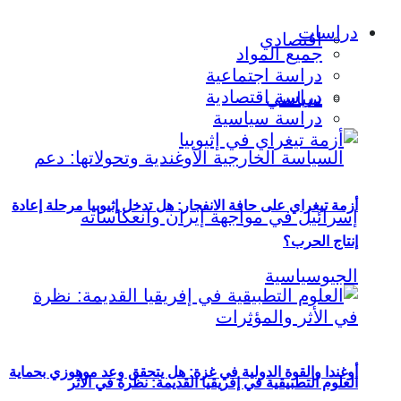
دراسات
اقتصادي
جميع المواد
دراسة اجتماعية
دراسة اقتصادية
سياسي
دراسة سياسية
أزمة تيغراي على حافة الانفجار: هل تدخل إثيوبيا مرحلة إعادة
إنتاج الحرب؟
أوغندا والقوة الدولية في غزة: هل يتحقق وعد موهوزي بحماية
العلوم التطبيقية في إفريقيا القديمة: نظرة في الأثر