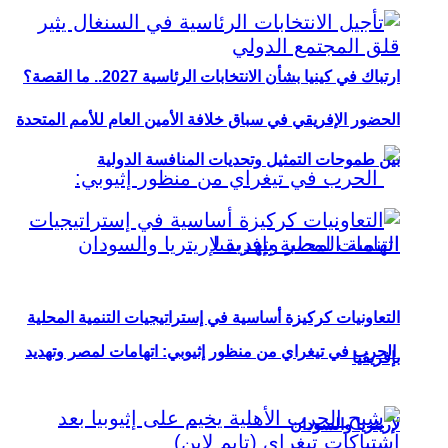
ارتباك في كينيا بشأن الانتخابات الرئاسية 2027.. ما القصة؟
الحضور الإفريقي في سباق خلافة الأمين العام للأمم المتحدة
بين طموحات التمثيل وتحديات المنافسة الدولية
التعاونيات كركيزة أساسية في إستراتيجيات التنمية المحلية
الحرب في تيغراي من منظور إثيوبي: اتهامات لمصر وتهديد
بإفريقيا
لإريتريا والسودان