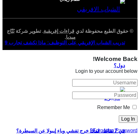
© حقوق الطبع محفوظة لدي
قراءات إفريقية
. تطوير شركة
بُنّاج
ميديا
.
تدريب الشباب الإفريقي على التوظيف: ماذا تكشف تجارب 9
Welcome Back!
دول؟
Login to your account below
Remember Me
Forgotten Password?
في 7 نقاط.. لماذا خرج تفشي وباء إيبولا عن السيطرة؟