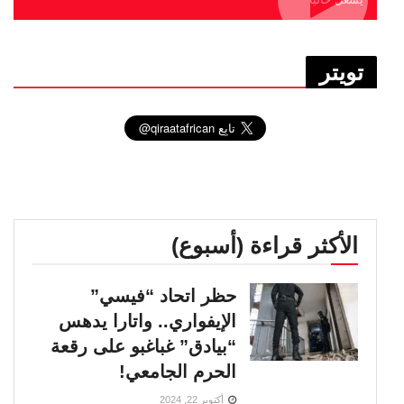
تويتر
الأكثر قراءة (أسبوع)
حظر اتحاد “فيسي”
الإيفواري.. واتارا يدهس
“بيادق” غباغبو على رقعة
الحرم الجامعي!
أكتوبر 22, 2024