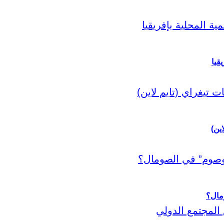
قيا
اين)