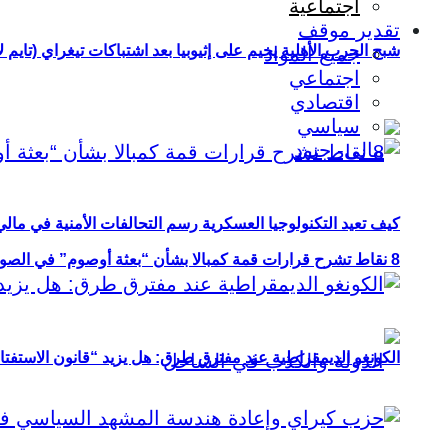
اجتماعية
تقدير موقف
شبح الحرب الأهلية يخيم على إثيوبيا بعد اشتباكات تيغراي (تايم ل
جميع المواد
اجتماعي
اقتصادي
سياسي
كيف تعيد التكنولوجيا العسكرية رسم التحالفات الأمنية في مال
8 نقاط تشرح قرارات قمة كمبالا بشأن “بعثة أوصوم” في الصومال؟
الكونغو الديمقراطية عند مفترق طرق: هل يزيد “قانون الاستفتاء” 