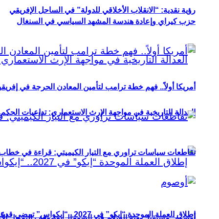
رؤية نقدية: “الانقلاب الأخلاقي للدولة” في الساحل الإفريقي
حزب كيراي وإعادة هندسة المشهد السياسي في السنغال
أمريكا أولاً.. فهم خطة ترامب لتأمين المعادن الحرجة في إفريقي
العدالة التاريخية في مواجهة الإرث الاستعماري: تداعيات الحكم ا
تقاطعات سياسات تراوري مع التيار الكيميتي: قراءة في خطاب و
إطلاق العملة الموحدة “إيكو” في 2027.. “إيكواس” تمضي قدمًا دون انتظار
أوصوم: مستقبل بعثة السلام في الصومال بعد وقف التمويل الأ