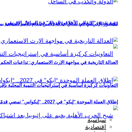
رؤية نقدية: “الانقلاب الأخلاقي للدولة” في الساحل الإفريقي
الحضور الإفريقي في سباق خلافة الأمين العام للأمم المتحدة ب
العدالة التاريخية في مواجهة الإرث الاستعماري: تداعيات الحكم ا
التعاونيات كركيزة أساسية في إستراتيجيات التنمية المحلية بإفري
إطلاق العملة الموحدة “إيكو” في 2027.. “إيكواس” تمضي قدمًا دون انتظار
سياسية
اقتصادية