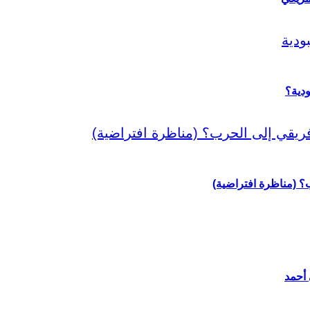
دية؟
رب؟ (مناظرة افتراضية)
 أحمد