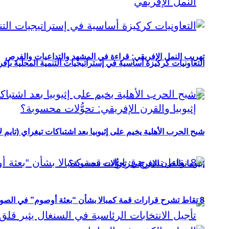
تهريب النمل الإفريقي: قراءة في المشهد والتداعيات والفرص
التعاونيات كركيزة أساسية في إستراتيجيات التنمية المحلية بإفري
شبح الحرب الأهلية يخيم على إثيوبيا بعد اشتباكات تيغراي (تايم ل
إثيوبيا والقرن الإفريقي: تحوُّلات محسوبة؟
8 نقاط تشرح قرارات قمة كمبالا بشأن “بعثة أوصوم” في الصومال؟