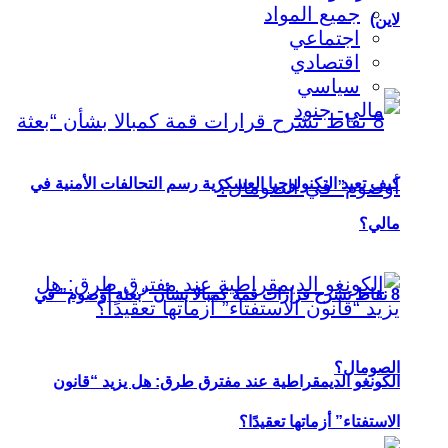
جميع المواد
لاين)
اجتماعي
اقتصادي
سياسي
كيف تعيد التكنولوجيا العسكرية رسم التحالفات الأمنية في
مالي؟
8 نقاط تشرح قرارات قمة كمبالا بشأن “بعثة أوصوم” في
الصومال؟
الكونغو الديمقراطية عند مفترق طرق: هل يزيد “قانون
الاستفتاء” أزماتها تعقيدًا؟