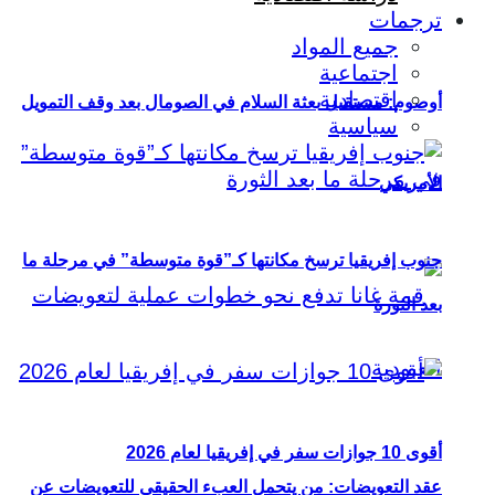
ترجمات
جميع المواد
اجتماعية
اقتصادية
أوصوم: مستقبل بعثة السلام في الصومال بعد وقف التمويل
سياسية
الأمريكي
جنوب إفريقيا ترسخ مكانتها كـ”قوة متوسطة” في مرحلة ما
بعد الثورة
أقوى 10 جوازات سفر في إفريقيا لعام 2026
عقد التعويضات: من يتحمل العبء الحقيقي للتعويضات عن