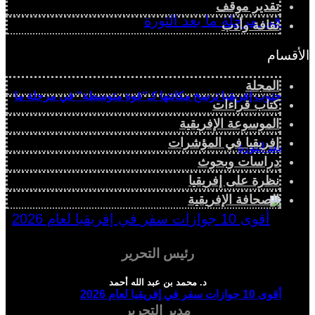
تقدير موقف
ثقافة وأدب
الأقسام
المجلة
جنوب إفريقيا ترسخ مكانتها كـ”قوة متوسطة” في مرحلة ما
كتاب قراءات
الموسوعة الإفريقية
إفريقيا في المؤشرات
بعد الثورة
دراسات وبحوث
نظرة على إفريقيا
الصحافة الإفريقية
رئيس التحرير
د. محمد بن عبد الله أحمد
أقوى 10 جوازات سفر في إفريقيا لعام 2026
مدير التحرير