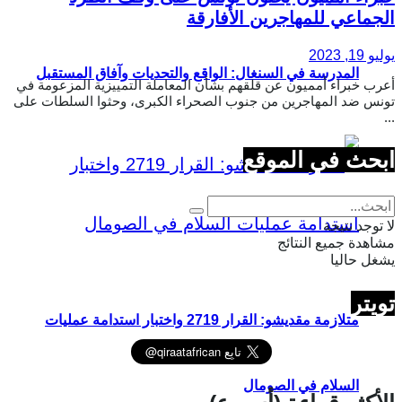
الجماعي للمهاجرين الأفارقة
يوليو 19, 2023
المدرسة في السنغال: الواقع والتحديات وآفاق المستقبل
أعرب خبراء أمميون عن قلقهم بشأن المعاملة التمييزية المزعومة في
تونس ضد المهاجرين من جنوب الصحراء الكبرى، وحثوا السلطات على
...
ابحث في الموقع
لا توجد نتيجة
مشاهدة جميع النتائج
يشغل حاليا
تويتر
متلازمة مقديشو: القرار 2719 واختبار استدامة عمليات
السلام في الصومال