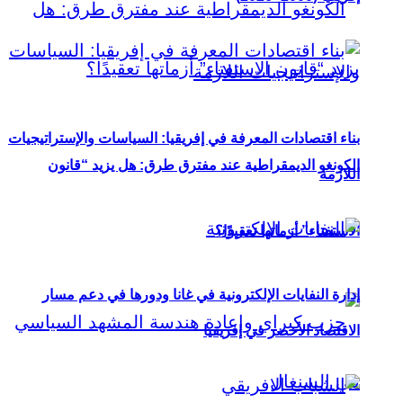
بناء اقتصادات المعرفة في إفريقيا: السياسات والإستراتيجيات
الكونغو الديمقراطية عند مفترق طرق: هل يزيد “قانون
اللازمة
الاستفتاء” أزماتها تعقيدًا؟
إدارة النفايات الإلكترونية في غانا ودورها في دعم مسار
الاقتصاد الأخضر في إفريقيا