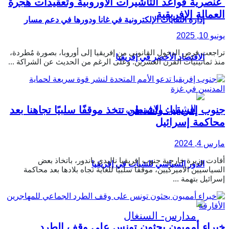
عنصرية قواعد التأشيرات الأوروبية وتعقيدات هجرة
العمالة الإفريقية
إدارة النفايات الإلكترونية في غانا ودورها في دعم مسار
يونيو 10, 2025
تراجعت فرص الدخول القانوني من إفريقيا إلى أوروبا، بصورة مُطردة،
الاقتصاد الأخضر في إفريقيا
منذ ثمانينيات القرن العشرين. وعلى الرغم من الحديث عن الشراكة ...
جنوب إفريقيا: واشنطن تتخذ موقفًا سلبيًا تجاهنا بعد
محاكمة إسرائيل
مارس 4, 2024
أفادت وزيرة خارجية جنوب إفريقيا ناليدي باندور، باتخاذ بعض
الدور السياسي للشباب في إفريقيا
السياسيين الأميركيين، موقفًا سلبيًا للغاية تجاه بلادها بعد محاكمة
إسرائيل بتهمة ...
خبراء أمميون يحثون تونس على وقف الطرد