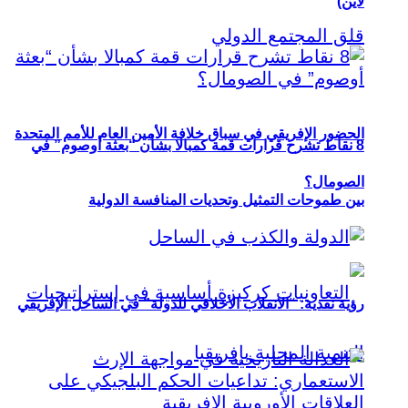
لاين)
الحضور الإفريقي في سباق خلافة الأمين العام للأمم المتحدة
8 نقاط تشرح قرارات قمة كمبالا بشأن “بعثة أوصوم” في
الصومال؟
بين طموحات التمثيل وتحديات المنافسة الدولية
رؤية نقدية: “الانقلاب الأخلاقي للدولة” في الساحل الإفريقي