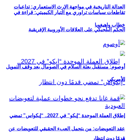
العدالة التاريخية في مواجهة الإرث الاستعماري: تداعيات
تقاطعات سياسات تراوري مع التيار الكيميتي: قراءة في
خطاب واهيغويا
الحكم البلجيكي على العلاقات الأوروبية الإفريقية
أوصوم: مستقبل بعثة السلام في الصومال بعد وقف التمويل
الأمريكي
إطلاق العملة الموحدة “إيكو” في 2027.. “إيكواس” تمضي
عقد التعويضات: من يتحمل العبء الحقيقي للتعويضات عن
قدمًا دون انتظار