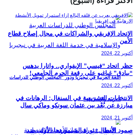
الأكثر قراءة (أسبوع)
الاتحاد الإفريقي والشراكات في مجال إصلاح قطاع
الأمن
أكتوبر 22, 2024
حظر اتحاد “فيسي” الإيفواري.. واتارا يدهس
“بيادق” غباغبو على رقعة الحرم الجامعي!
اللغة العربية في نيجيريا ودور “المجلس الوطني للدراسات
أكتوبر 22, 2024
الانتخابات التشريعية في السنغال: الرهانات في
العربية والإسلامية”
مبارزة عن بُعْد بين عثمان سونكو وماكي سال
أكتوبر 21, 2024
صمود الأبطال: ثورة الشيمورنجا الأولى ضد