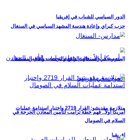
الدور السياسي للشباب في إفريقيا
حزب كيراي وإعادة هندسة المشهد السياسي في السنغال
المدرسة في السنغال: الواقع والتحديات وآفاق المستقبل
متلازمة مقديشو: القرار 2719 واختبار استدامة عمليات
أمريكا أولاً.. فهم خطة ترامب لتأمين المعادن الحرجة في
السلام في الصومال
إفريقيا