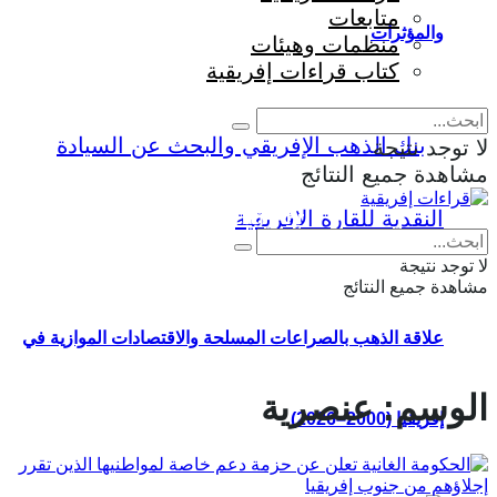
متابعات
والمؤثرات
منظمات وهيئات
كتاب قراءات إفريقية
لا توجد نتيجة
مشاهدة جميع النتائج
Eng
|
Fr
لا توجد نتيجة
مشاهدة جميع النتائج
علاقة الذهب بالصراعات المسلحة والاقتصادات الموازية في
الوسم:
عنصرية
إفريقيا (2000–2026)