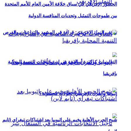
الحضور الإفريقي في سباق خلافة الأمين العام للأمم المتحدة
بين طموحات التمثيل وتحديات المنافسة الدولية
تهريب النمل الإفريقي: قراءة في المشهد والتداعيات والفرص
التعاونيات كركيزة أساسية في إستراتيجيات التنمية المحلية
بإفريقيا
إثيوبيا والقرن الإفريقي: تحوُّلات محسوبة؟
شبح الحرب الأهلية يخيم على إثيوبيا بعد اشتباكات تيغراي (تايم