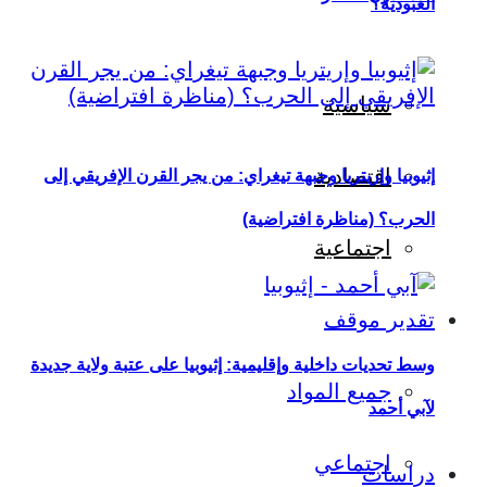
العبودية؟
سياسية
اقتصادية
إثيوبيا وإريتريا وجبهة تيغراي: من يجر القرن الإفريقي إلى
الحرب؟ (مناظرة افتراضية)
اجتماعية
تقدير موقف
وسط تحديات داخلية وإقليمية: إثيوبيا على عتبة ولاية جديدة
جميع المواد
لآبي أحمد
اجتماعي
دراسات