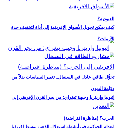
العبودية؟
كيف يمكن تحويل الأسواق الإفريقية إلى أداة لتخفيف حدة
الأزمات؟
تحوُّل طاقي عادل في السنغال.. تغيير السياسات بدلاً من
دوّامة الديون
إثيوبيا وإريتريا وجبهة تيغراي: من يجر القرن الإفريقي إلى
الحرب؟ (مناظرة افتراضية)
انعدام الحوكمة في أنشطة استغلال الذهب بوسط إفريقيا