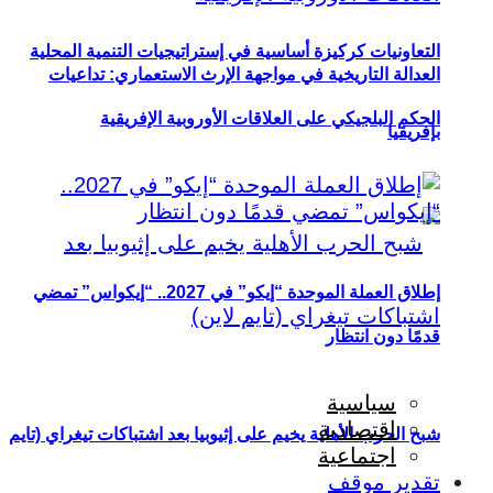
التعاونيات كركيزة أساسية في إستراتيجيات التنمية المحلية
العدالة التاريخية في مواجهة الإرث الاستعماري: تداعيات
الحكم البلجيكي على العلاقات الأوروبية الإفريقية
بإفريقيا
إطلاق العملة الموحدة “إيكو” في 2027.. “إيكواس” تمضي
قدمًا دون انتظار
سياسية
اقتصادية
شبح الحرب الأهلية يخيم على إثيوبيا بعد اشتباكات تيغراي (تايم
اجتماعية
تقدير موقف