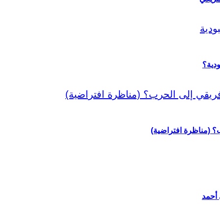
دية؟
رب؟ (مناظرة افتراضية)
 أحمد