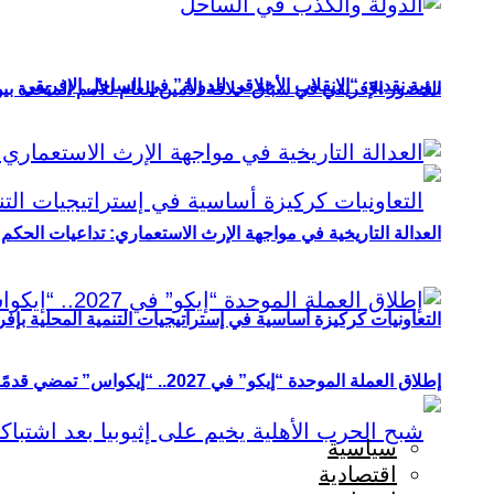
رؤية نقدية: “الانقلاب الأخلاقي للدولة” في الساحل الإفريقي
الحضور الإفريقي في سباق خلافة الأمين العام للأمم المتحدة ب
العدالة التاريخية في مواجهة الإرث الاستعماري: تداعيات الحكم ا
التعاونيات كركيزة أساسية في إستراتيجيات التنمية المحلية بإفري
إطلاق العملة الموحدة “إيكو” في 2027.. “إيكواس” تمضي قدمًا دون انتظار
سياسية
اقتصادية