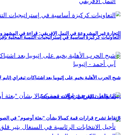
التجارة غير المشروعة في النمل الإفريقي: قراءة في المشهد و
التعاونيات كركيزة أساسية في إستراتيجيات التنمية المحلية بإفري
شبح الحرب الأهلية يخيم على إثيوبيا بعد اشتباكات تيغراي (تايم ل
إثيوبيا والقرن الإفريقي: تحوُّلات محسوبة؟
8 نقاط تشرح قرارات قمة كمبالا بشأن “بعثة أوصوم” في الصومال؟