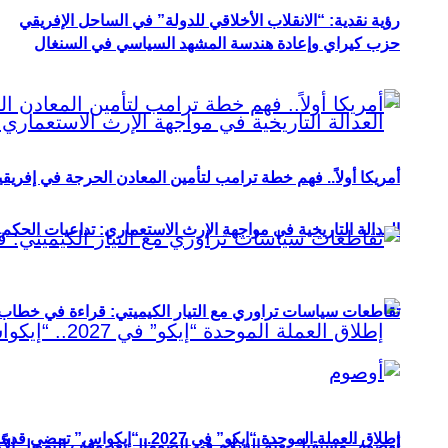
رؤية نقدية: “الانقلاب الأخلاقي للدولة” في الساحل الإفريقي
حزب كيراي وإعادة هندسة المشهد السياسي في السنغال
أمريكا أولاً.. فهم خطة ترامب لتأمين المعادن الحرجة في إفريقي
العدالة التاريخية في مواجهة الإرث الاستعماري: تداعيات الحكم ا
تقاطعات سياسات تراوري مع التيار الكيميتي: قراءة في خطاب و
إطلاق العملة الموحدة “إيكو” في 2027.. “إيكواس” تمضي قدمًا دون انتظار
أوصوم: مستقبل بعثة السلام في الصومال بعد وقف التمويل الأ