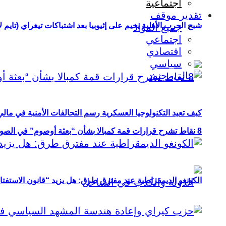
اجتماعية
تقدير موقف
شبح الحرب الأهلية يخيم على إثيوبيا بعد اشتباكات تيغراي (تايم ل
جميع المواد
اجتماعي
اقتصادي
سياسي
كيف تعيد التكنولوجيا العسكرية رسم التحالفات الأمنية في مال
8 نقاط تشرح قرارات قمة كمبالا بشأن “بعثة أوصوم” في الصومال؟
الكونغو الديمقراطية عند مفترق طرق: هل يزيد “قانون الاستفتاء” 